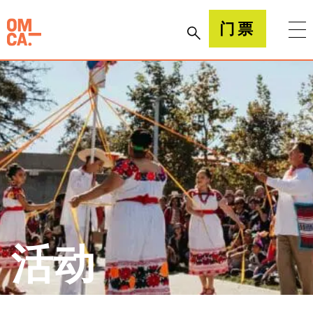
跳
到
加州奥克兰博物馆(OMCA)
门票
内
容
活动