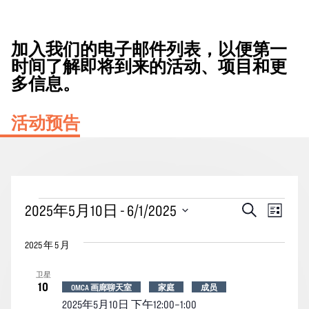
加入我们的电子邮件列表，以便第一
时间了解即将到来的活动、项目和更
多信息。
活动预告
活
活
事
2025年5月10日
 - 
6/1/2025
搜
列
动
动
索
件
表
选
搜
视
2025 年 5 月
择
索
图
日
卫星
期。
和
导
10
OMCA 画廊聊天室
家庭
成员
视
航
2025年5月10日 下午12:00
–
1:00