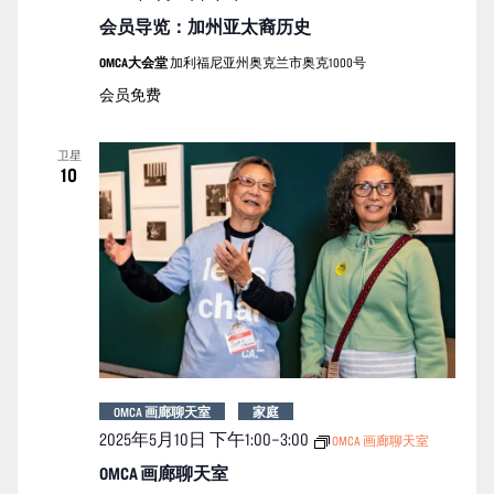
图
会员导览：加州亚太裔历史
导
OMCA大会堂
加利福尼亚州奥克兰市奥克1000号
航
会员免费
卫星
10
OMCA 画廊聊天室
家庭
2025年5月10日 下午1:00
–
3:00
OMCA 画廊聊天室
OMCA 画廊聊天室