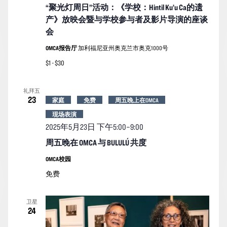
“聚光灯周日”活动：《学校：Hintil Ku’u Ca的遗
产》放映会暨与学校参与者及影片导演的座谈
会
OMCA报告厅
加利福尼亚州奥克兰市奥克1000号
$1 - $30
礼拜五
23
家庭
免费
周五晚上在OMCA
现场表演
2025年5月23日 下午5:00
–
9:00
周五晚在 OMCA 与 BULULÚ 共度
OMCA校园
免费
卫星
24