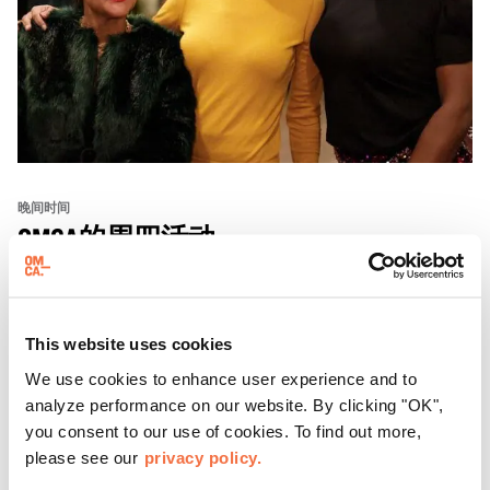
晚间时间
OMCA的周四活动
来OMCA体验“周四之夜”（ThursDates）——这是您每周
一次的博物馆之夜，尽享鸡尾酒、文化与社群氛围。您可以
This website uses cookies
在米歇尔·麦奎因（Michele McQueen）主厨掌勺的Town
We use cookies to enhance user experience and to
Fare Cafe与朋友畅聊，在音乐声中品尝饮品和小食；或者
了解更多
analyze performance on our website. By clicking "OK",
探索那些在夜幕下焕发活力的展厅，那里将呈现快闪表演、
you consent to our use of cookies. To find out more,
主题对谈、现场绘画等丰富活动——仅限成人参与！
please see our
privacy policy.