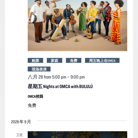
购票
家庭
免费
周五晚上在OMCA
现场表演
八月 28 from 5:00 pm
–
9:00 pm
星期五 Nights at OMCA with BULULÚ
OMCA校园
免费
2026 年 9 月
卫星