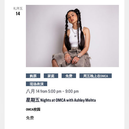
索
图
日
礼拜五
期。
和
导
14
视
航
图
导
航
购票
家庭
免费
周五晚上在OMCA
现场表演
八月 14 from 5:00 pm
–
9:00 pm
星期五 Nights at OMCA with Ashley Mehta
OMCA校园
免费