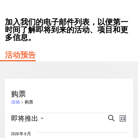
加入我们的电子邮件列表，以便第一
时间了解即将到来的活动、项目和更
多信息。
活动预告
购票
活动
购票
活
活
事
即将推出
搜
列
动
动
索
件
表
选
搜
视
2026 年 8 月
择