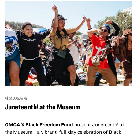
社区庆祝活动
Juneteenth! at the Museum
OMCA X Black Freedom Fund
present Juneteenth! at
the Museum—a vibrant, full-day celebration of Black