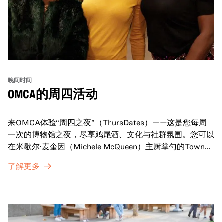
晚间时间
OMCA的周四活动
来OMCA体验“周四之夜”（ThursDates）——这是您每周
一次的博物馆之夜，尽享鸡尾酒、文化与社群氛围。您可以
在米歇尔·麦奎因（Michele McQueen）主厨掌勺的Town
Fare Cafe与朋友畅聊，在音乐声中品尝饮品和小食；或者
了解更多
探索那些在夜幕下焕发活力的展厅，那里将呈现快闪表演、
主题对谈、现场绘画等丰富活动——仅限成人参与！