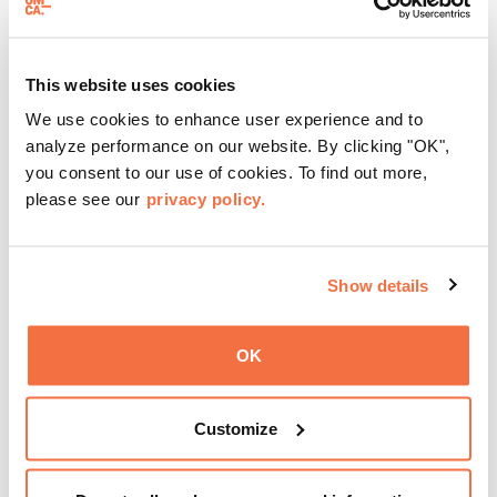
欢聚一堂，欣赏现场音乐、参加动手活动、OTG（Off the
Grid）餐车，还可以凭
博物馆门票
在深夜参观我们的画廊和
特别展览。
了解更多
This website uses cookies
We use cookies to enhance user experience and to
analyze performance on our website. By clicking "OK",
you consent to our use of cookies. To find out more,
please see our
privacy policy.
Show details
OK
Customize