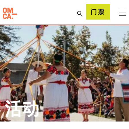
跳
到
加州奥克兰博物馆(OMCA)
门票
内
容
活动