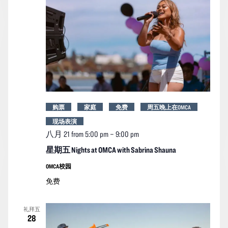
购票
家庭
免费
周五晚上在OMCA
现场表演
八月 21 from 5:00 pm
–
9:00 pm
星期五 Nights at OMCA with Sabrina Shauna
OMCA校园
免费
礼拜五
28