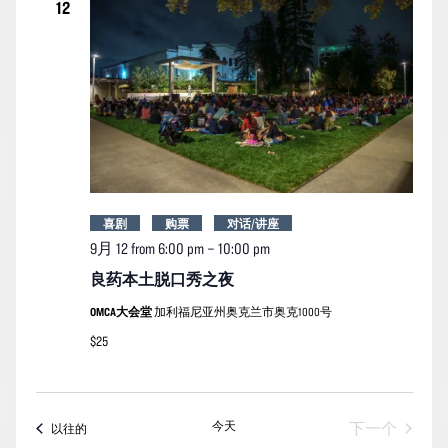
12
喜剧
购票
对话/讲座
9月 12 from 6:00 pm
–
10:00 pm
良药本土脱口秀之夜
OMCA大会堂
加利福尼亚州奥克兰市奥克1000号
$25
今天
活动
下一个
活动
以往的