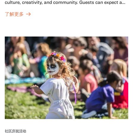
culture, creativity, and community. Guests can expect a
dynamic campus filled with live performances and DJ
了解更多
sets from boundary-pushing artists, delicious offerings
from standout Bay Area Black chefs and food vendors,
and hands-on activities that invite visitors of all ages to
move, make, and connect in celebration of Black culture.
社区庆祝活动