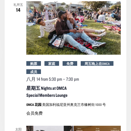
礼拜五
14
购票
家庭
免费
周五晚上在OMCA
成员
八月 14 from 5:30 pm
–
7:30 pm
星期五 Nights at OMCA
Special Members Lounge
OMCA 花园
美国加利福尼亚州奥克兰市橡树街 1000 号
会员免费
太阳