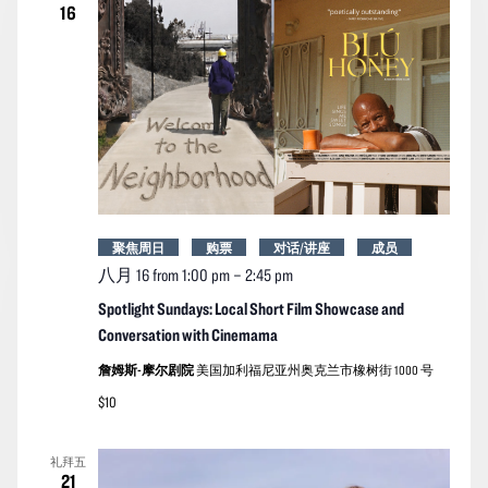
16
聚焦周日
购票
对话/讲座
成员
八月 16 from 1:00 pm
–
2:45 pm
Spotlight Sundays: Local Short Film Showcase and
Conversation with Cinemama
詹姆斯-摩尔剧院
美国加利福尼亚州奥克兰市橡树街 1000 号
$10
礼拜五
21