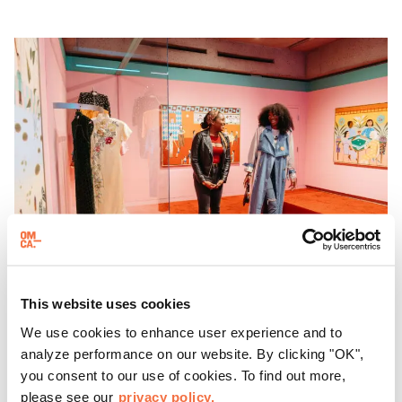
This website uses cookies
进行有计划的捐赠
We use cookies to enhance user experience and to
analyze performance on our website. By clicking "OK",
通过您的遗产规划，为加州奥克兰博物馆留下您的遗产，并
you consent to our use of cookies. To find out more,
产生深远的影响。
please see our
privacy policy.