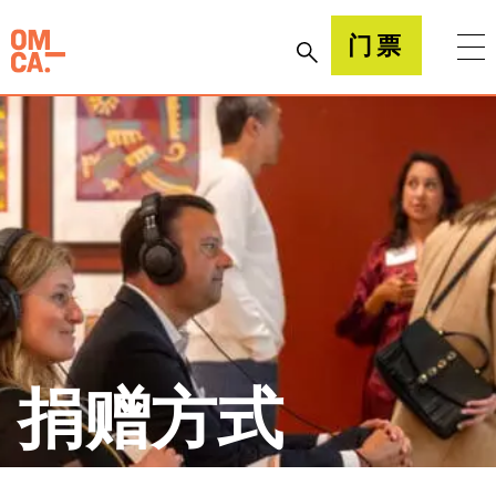
跳
到
加州奥克兰博物馆(OMCA)
门票
内
容
捐赠方式