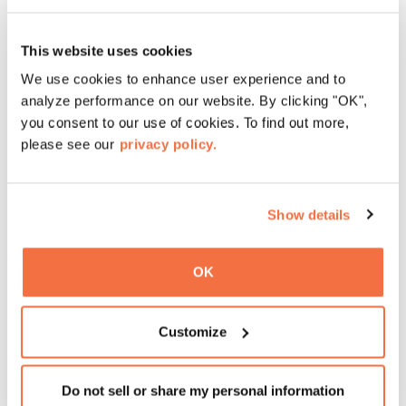
OMCA会员可在每月第二个星期六的中午12点至下午1点参
This website uses cookies
加专为
会员
举办的
导览活动
。
We use cookies to enhance user experience and to
analyze performance on our website. By clicking "OK",
you consent to our use of cookies. To find out more,
添加到日历
please see our
privacy policy.
无障碍设施
Show details
加州奥克兰博物馆 (OMCA) 致力于为我们的社区提供无障
碍、温馨和包容的活动。轮椅、感官设备和其他设施均可在
OK
售票处领取，先到先得。如需其他便利设施，如美国手语
(ASL)、粤语、西班牙语或其他语言翻译，请至少在活动开
始前三周发送电子邮件至
visitor@museumca.org
。
进一步
Customize
了解我们的无障碍选项
。
Do not sell or share my personal information