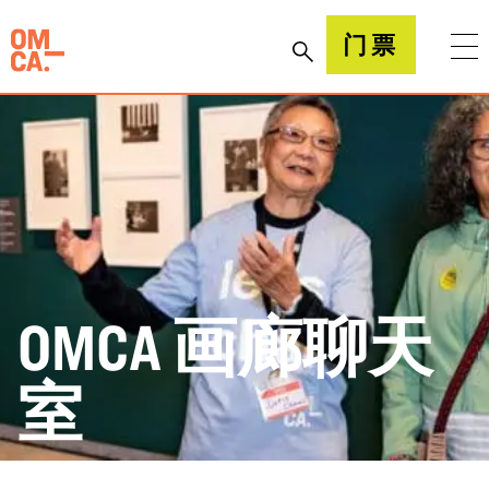
跳
到
加州奥克兰博物馆(OMCA)
门票
内
容
OMCA 画廊聊天
室