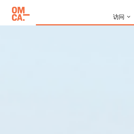
跳
加州奥克兰博物馆(OMCA)
到
访问
内
容