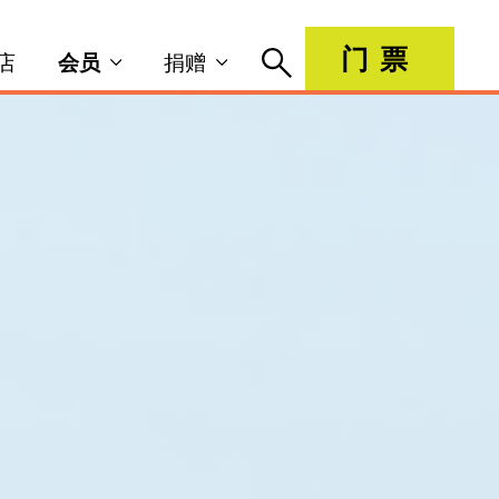
门票
店
会员
捐赠