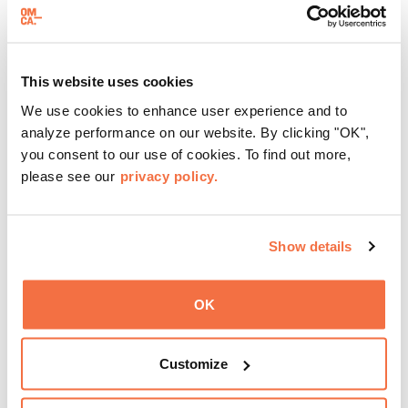
画廊活动
OMCA 画廊聊天室
This website uses cookies
We use cookies to enhance user experience and to
加入我们的 "画廊聊天室"，有机会与我们热情、知识渊博
analyze performance on our website. By clicking "OK",
的 OMCA 指导员聊天并提问。
you consent to our use of cookies. To find out more,
please see our
privacy policy.
了解更多
Show details
OK
Customize