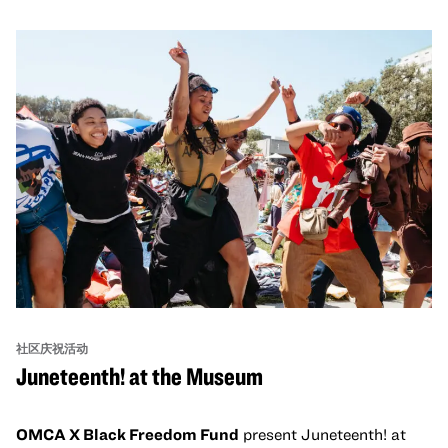
社区庆祝活动
Juneteenth! at the Museum
OMCA X Black Freedom Fund
present Juneteenth! at