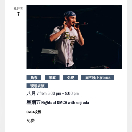
索
图
日
礼拜五
期。
和
导
7
视
航
图
导
航
购票
家庭
免费
周五晚上在OMCA
现场表演
八月 7 from 5:00 pm
–
9:00 pm
星期五 Nights at OMCA with seiji oda
OMCA校园
免费