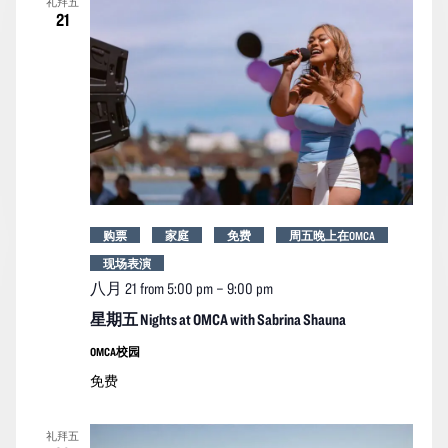
礼拜五
21
购票
家庭
免费
周五晚上在OMCA
现场表演
八月 21 from 5:00 pm
–
9:00 pm
星期五 Nights at OMCA with Sabrina Shauna
OMCA校园
免费
礼拜五