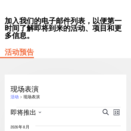
加入我们的电子邮件列表，以便第一
时间了解即将到来的活动、项目和更
多信息。
活动预告
现场表演
活动
现场表演
活
活
事
即将推出
搜
列
动
动
索
件
表
选
搜
视
2026 年 8 月
择