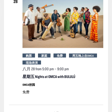
28
购票
家庭
免费
周五晚上在OMCA
现场表演
八月 28 from 5:00 pm
–
9:00 pm
星期五 Nights at OMCA with BULULÚ
OMCA校园
免费