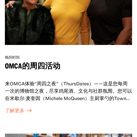
晚间时间
OMCA的周四活动
来OMCA体验“周四之夜”（ThursDates）——这是您每周
一次的博物馆之夜，尽享鸡尾酒、文化与社群氛围。您可以
在米歇尔·麦奎因（Michele McQueen）主厨掌勺的Town
Fare Cafe与朋友畅聊，在音乐声中品尝饮品和小食；或者
了解更多
探索那些在夜幕下焕发活力的展厅，那里将呈现快闪表演、
主题对谈、现场绘画等丰富活动——仅限成人参与！