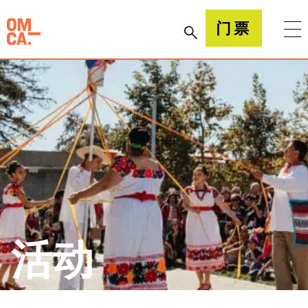
跳
到
加州奥克兰博物馆(OMCA)
门票
内
容
活动