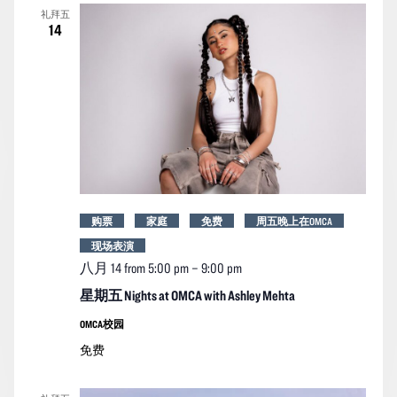
礼拜五
14
购票
家庭
免费
周五晚上在OMCA
现场表演
八月 14 from 5:00 pm
–
9:00 pm
星期五 Nights at OMCA with Ashley Mehta
OMCA校园
免费