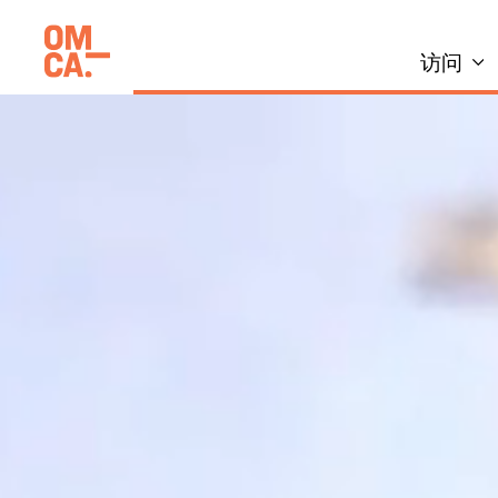
跳
加州奥克兰博物馆(OMCA)
到
访问
内
容