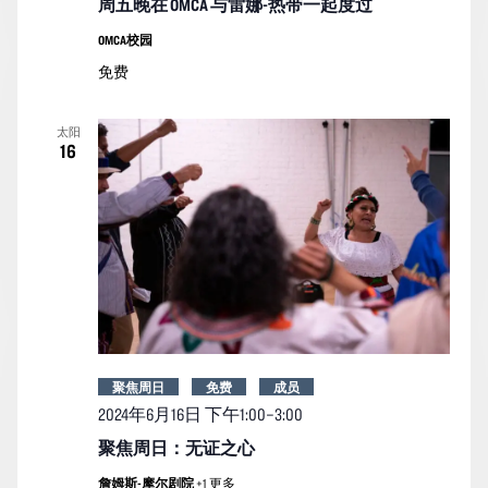
周五晚在 OMCA 与雷娜-热带一起度过
OMCA校园
免费
太阳
16
聚焦周日
免费
成员
2024年6月16日 下午1:00
–
3:00
聚焦周日：无证之心
詹姆斯-摩尔剧院
+1 更多