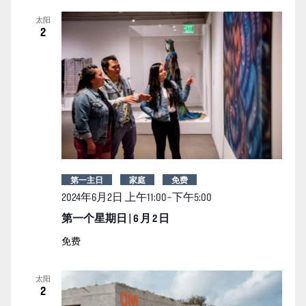
索
图
日
太阳
期。
和
导
2
视
航
图
导
航
第一主日
家庭
免费
2024年6月2日 上午11:00
–
下午5:00
第一个星期日 | 6 月 2 日
免费
太阳
2