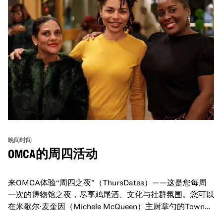
晚间时间
OMCA的周四活动
来OMCA体验“周四之夜”（ThursDates）——这是您每周
一次的博物馆之夜，尽享鸡尾酒、文化与社群氛围。您可以
在米歇尔·麦奎因（Michele McQueen）主厨掌勺的Town
Fare Cafe与朋友畅聊，在音乐声中品尝饮品和小食；或者