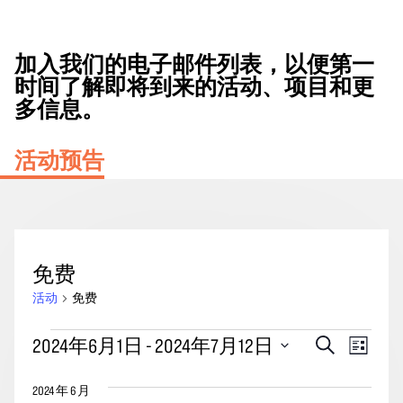
加入我们的电子邮件列表，以便第一
时间了解即将到来的活动、项目和更
多信息。
活动预告
免费
活动
免费
活
活
事
2024年6月1日
 - 
2024年7月12日
搜
列
动
动
索
件
表
选
搜
视
2024 年 6 月
择