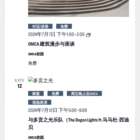
对话/讲座
免费
OMCA
2024年7月7日 下午1:00
–
2:00
建
筑
OMCA 建筑漫步与座谈
漫
步
OMCA校园
与
免费
座
谈
礼拜五
12
家庭
免费
周五晚上在OMCA
现场表演
2024年7月12日 下午5:00
–
9:00
与多贡之光乐队（The Dogon Lights ft.马马杜-西迪
贝
OMCA校园