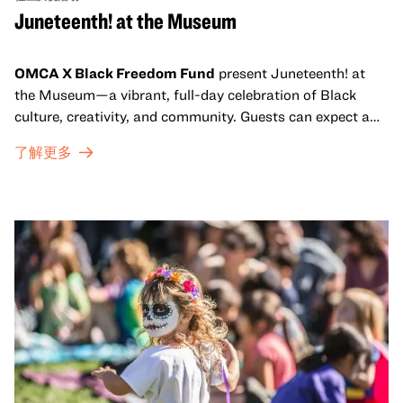
Juneteenth! at the Museum
OMCA X Black Freedom Fund
present Juneteenth! at
the Museum—a vibrant, full-day celebration of Black
culture, creativity, and community. Guests can expect a
dynamic campus filled with live performances and DJ
了解更多
sets from boundary-pushing artists, delicious offerings
from standout Bay Area Black chefs and food vendors,
and hands-on activities that invite visitors of all ages to
move, make, and connect in celebration of Black culture.