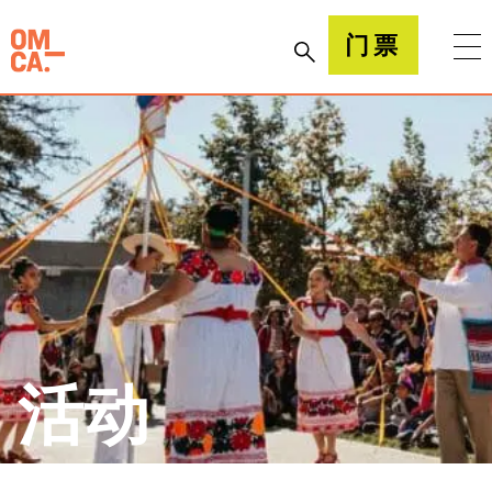
跳
到
加州奥克兰博物馆(OMCA)
门票
内
容
活动