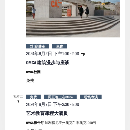
对话/讲座
免费
OMCA
2024年6月2日 下午1:00
–
2:00
建
筑
OMCA 建筑漫步与座谈
漫
步
OMCA校园
与
免费
座
谈
礼拜五
免费
周五晚上在OMCA
现场表演
7
2024年6月7日 下午3:30
–
5:00
艺术教育课程大满贯
OMCA报告厅
加利福尼亚州奥克兰市奥克1000号