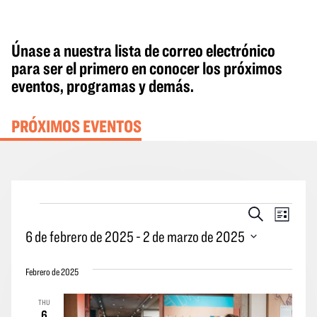
Únase a nuestra lista de correo electrónico
para ser el primero en conocer los próximos
eventos, programas y demás.
PRÓXIMOS EVENTOS
Eventos
Eventos
Naveg
Buscar
Lista
en
Búsqueda
por
6 de febrero de 2025
 - 
2 de marzo de 2025
y
las
Seleccione
vistas
vistas
Febrero de 2025
la
Navegació
de
fecha.
THU
los
6