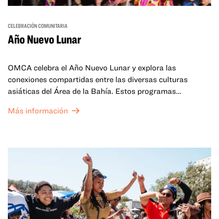
CELEBRACIÓN COMUNITARIA
Año Nuevo Lunar
OMCA celebra el Año Nuevo Lunar y explora las
conexiones compartidas entre las diversas culturas
asiáticas del Área de la Bahía. Estos programas
familiares incluirán ofertas virtuales y presenciales que
Más información
celebran y honran las tradiciones del Año Nuevo Lunar a
través de cuentos, actuaciones, actividades,
demostraciones de cocina y mucho más. La OMCA ofrece
un espacio para que nuestras comunidades AAPI se
reúnan y se eleven mutuamente con círculos de curación
tanto presenciales como virtuales.