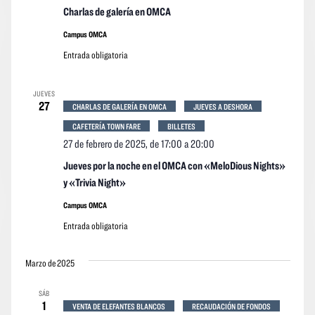
Charlas de galería en OMCA
Campus OMCA
Entrada obligatoria
JUEVES
27
CHARLAS DE GALERÍA EN OMCA
JUEVES A DESHORA
CAFETERÍA TOWN FARE
BILLETES
27 de febrero de 2025, de 17:00
a
20:00
Jueves por la noche en el OMCA con «MeloDious Nights»
y «Trivia Night»
Campus OMCA
Entrada obligatoria
Marzo de 2025
SÁB
1
VENTA DE ELEFANTES BLANCOS
RECAUDACIÓN DE FONDOS