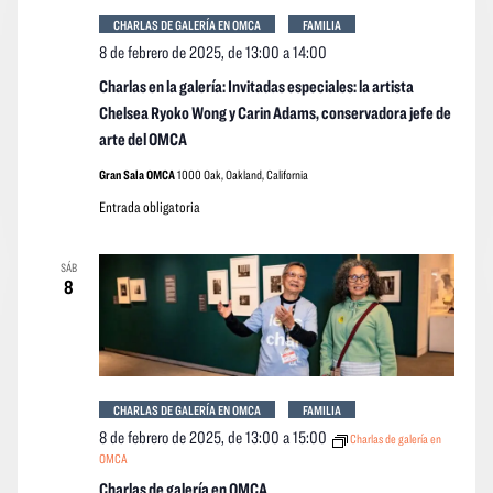
CHARLAS DE GALERÍA EN OMCA
FAMILIA
8 de febrero de 2025, de 13:00
a
14:00
Charlas en la galería: Invitadas especiales: la artista
Chelsea Ryoko Wong y Carin Adams, conservadora jefe de
arte del OMCA
Gran Sala OMCA
1000 Oak, Oakland, California
Entrada obligatoria
SÁB
8
CHARLAS DE GALERÍA EN OMCA
FAMILIA
8 de febrero de 2025, de 13:00
a
15:00
Charlas de galería en
OMCA
Charlas de galería en OMCA