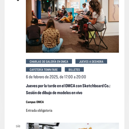
event
CHARLAS DE GALERÍA EN OMCA
JUEVES A DESHORA
CAFETERÍA TOWN FARE
BILLETES
6 de febrero de 2025, de 17:00
a
20:00
Jueves por la tarde en el OMCA con Sketchboard Co.:
Sesión de dibujo de modelos en vivo
Campus OMCA
Entrada obligatoria
SÁB