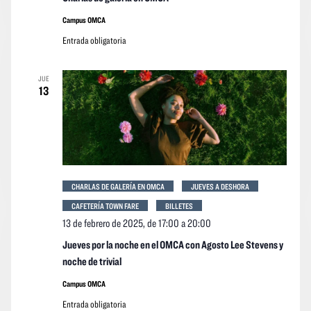
Campus OMCA
Entrada obligatoria
JUE
13
CHARLAS DE GALERÍA EN OMCA
JUEVES A DESHORA
CAFETERÍA TOWN FARE
BILLETES
13 de febrero de 2025, de 17:00
a
20:00
Jueves por la noche en el OMCA con Agosto Lee Stevens y
noche de trivial
Campus OMCA
Entrada obligatoria