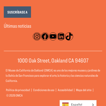
SUSCRÍBASE A
Últimas noticias
Instagram
Facebook
YouTube
LinkedIn
TikTok
1000 Oak Street, Oakland CA 94607
El Museo de California de Oakland (OMCA) es uno de los mejores museos y jardines de
la Bahía de San Francisco para explorar el arte, la historia y las ciencias naturales de
California.
Política de privacidad
Condiciones de uso
Accesibilidad
Mapa del sitio
© 2026 OMCA
Español