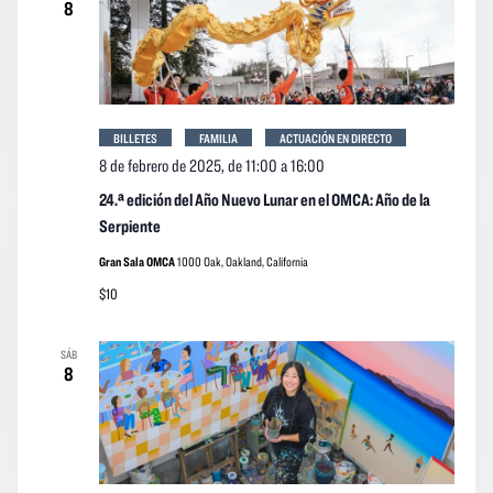
8
BILLETES
FAMILIA
ACTUACIÓN EN DIRECTO
8 de febrero de 2025, de 11:00
a
16:00
24.ª edición del Año Nuevo Lunar en el OMCA: Año de la
Serpiente
Gran Sala OMCA
1000 Oak, Oakland, California
$10
SÁB
8