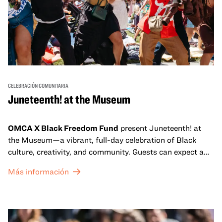
CELEBRACIÓN COMUNITARIA
Juneteenth! at the Museum
OMCA X Black Freedom Fund
present Juneteenth! at
the Museum—a vibrant, full-day celebration of Black
culture, creativity, and community. Guests can expect a
dynamic campus filled with live performances and DJ
Más información
sets from boundary-pushing artists, delicious offerings
from standout Bay Area Black chefs and food vendors,
and hands-on activities that invite visitors of all ages to
move, make, and connect in celebration of Black culture.