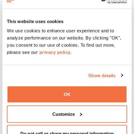
Disfruta de ThursDates en el OMCA: tu cita semanal en el
museo, llena de cócteles, cultura y ambiente. Relájate en
This website uses cookies
el Town Fare Cafe, del chef Michele McQueen, donde
podrás disfrutar de bebidas y aperitivos con música de
We use cookies to enhance user experience and to
Más información
fondo, o explora las galerías, que cobran vida por la noche
analyze performance on our website. By clicking "OK",
con una mezcla de actuaciones improvisadas, charlas,
you consent to our use of cookies. To find out more,
sesiones de dibujo en directo y mucho más... ¡solo para
please see our
privacy policy.
adultos!
Show details
OK
Customize
Do not sell or share my personal information