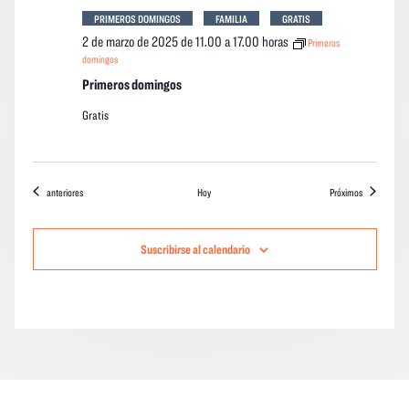
PRIMEROS DOMINGOS
FAMILIA
GRATIS
2 de marzo de 2025 de 11.00
a
17.00 horas
Primeros
domingos
Primeros domingos
Gratis
Eventos
eventos
anteriores
Hoy
Próximos
Suscribirse al calendario