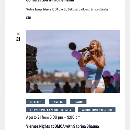
Teatro James Moore
1000 Oak St,, Oakland, California, Estados Unidos
$10
VIE
21
BILLETES
FAMILIA
GRATIS
VIERNES POR LA NOCHE EN OMCA
ACTUACIÓN EN DIRECTO
Agosto 21 from 5:00 pm
–
9:00 pm
Viernes Nights at OMCA with Sabrina Shauna