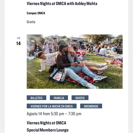
Viernes Nights at OMCA with Ashley Mehta
Campus OMCA
Gratis
VIE
14
BILLETES
FAMILIA
GRATIS
VIERNES POR LA NOCHE EN OMCA
MIEMBROS
Agosto 14 from 5:30 pm
–
7:30 pm
Viernes Nights at OMCA
Special Members Lounge