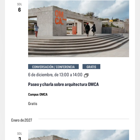
SOL
6
CONVERSACIÓN / CONFERENCIA
GRATIS
Paseo
6 de diciembre, de 13:00
a
14:00
y
charla
Paseo y charla sobre arquitectura OMCA
sobre
arquitectura
Campus OMCA
OMCA
Gratis
Enero de 2027
SOL
3