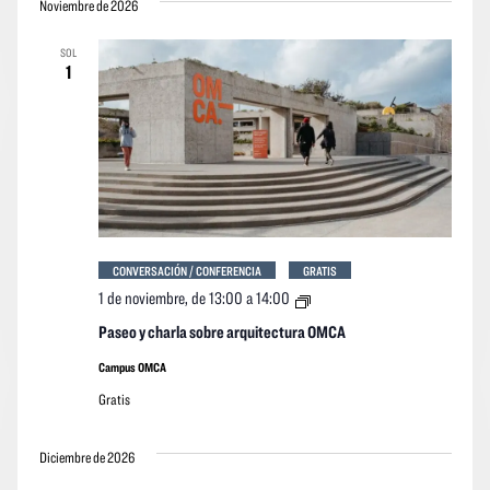
Noviembre de 2026
SOL
1
CONVERSACIÓN / CONFERENCIA
GRATIS
Paseo
1 de noviembre, de 13:00
a
14:00
y
charla
Paseo y charla sobre arquitectura OMCA
sobre
arquitectura
Campus OMCA
OMCA
Gratis
Diciembre de 2026