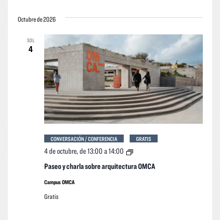
Octubre de 2026
SOL
4
CONVERSACIÓN / CONFERENCIA
GRATIS
Paseo
4 de octubre, de 13:00
a
14:00
y
charla
Paseo y charla sobre arquitectura OMCA
sobre
arquitectura
Campus OMCA
OMCA
Gratis