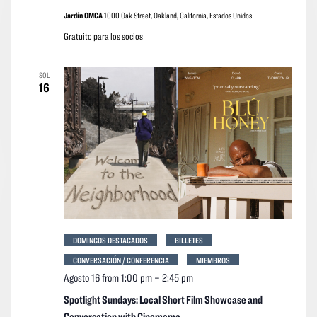
Jardín OMCA
1000 Oak Street, Oakland, California, Estados Unidos
Gratuito para los socios
SOL
16
DOMINGOS DESTACADOS
BILLETES
CONVERSACIÓN / CONFERENCIA
MIEMBROS
Agosto 16 from 1:00 pm
–
2:45 pm
Spotlight Sundays: Local Short Film Showcase and
Conversation with Cinemama