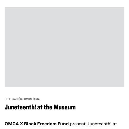
demostraciones de cocina y mucho más. La OMCA ofrece
un espacio para que nuestras comunidades AAPI se
reúnan y se eleven mutuamente con círculos de curación
tanto presenciales como virtuales.
CELEBRACIÓN COMUNITARIA
Juneteenth! at the Museum
OMCA X Black Freedom Fund
present Juneteenth! at