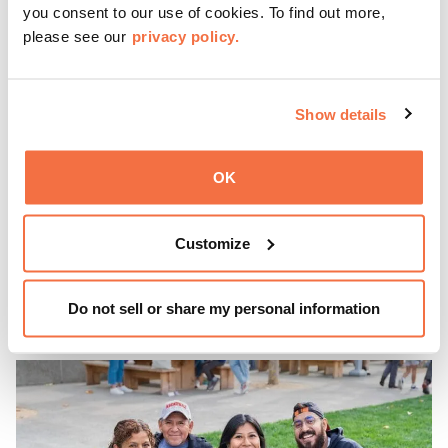
you consent to our use of cookies. To find out more,
please see our
privacy policy.
HORARIO DE TARDE
Show details
Jueves en el OMCA
OK
Disfruta de ThursDates en el OMCA: tu cita semanal en el
museo, llena de cócteles, cultura y ambiente. Relájate en
Customize
el Town Fare Cafe, del chef Michele McQueen, donde
podrás disfrutar de bebidas y aperitivos con música de
Más información
fondo, o explora las galerías, que cobran vida por la noche
Do not sell or share my personal information
con una mezcla de actuaciones improvisadas, charlas,
sesiones de dibujo en directo y mucho más... ¡solo para
adultos!