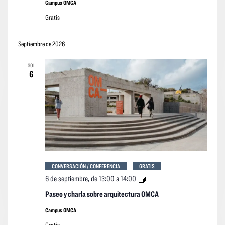
Campus OMCA
Gratis
Septiembre de 2026
SOL
6
CONVERSACIÓN / CONFERENCIA
GRATIS
Paseo
6 de septiembre, de 13:00
a
14:00
y
charla
Paseo y charla sobre arquitectura OMCA
sobre
arquitectura
Campus OMCA
OMCA
Gratis