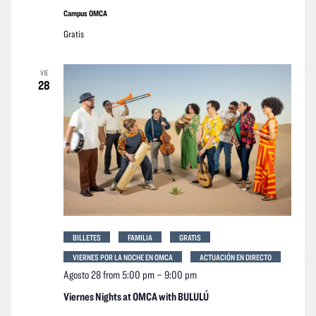
Campus OMCA
Gratis
VIE
28
BILLETES
FAMILIA
GRATIS
VIERNES POR LA NOCHE EN OMCA
ACTUACIÓN EN DIRECTO
Agosto 28 from 5:00 pm
–
9:00 pm
Viernes Nights at OMCA with BULULÚ