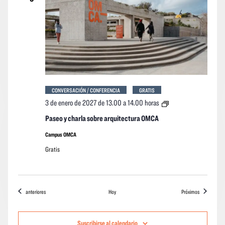
CONVERSACIÓN / CONFERENCIA
GRATIS
Paseo
3 de enero de 2027 de 13.00
a
14.00 horas
y
charla
Paseo y charla sobre arquitectura OMCA
sobre
arquitectura
Campus OMCA
OMCA
Gratis
Eventos
eventos
anteriores
Hoy
Próximos
Suscribirse al calendario