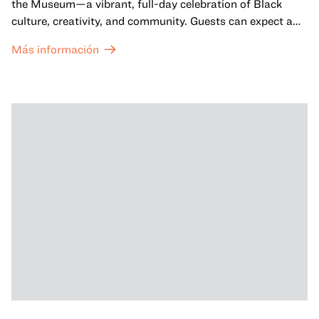
the Museum—a vibrant, full-day celebration of Black
culture, creativity, and community. Guests can expect a
dynamic campus filled with live performances and DJ
Más información
sets from boundary-pushing artists, delicious offerings
from standout Bay Area Black chefs and food vendors,
and hands-on activities that invite visitors of all ages to
move, make, and connect in celebration of Black culture.