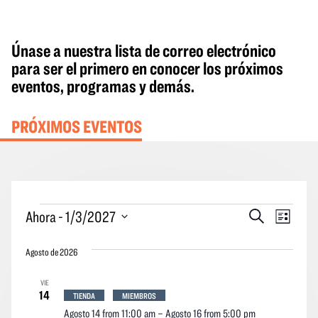
Únase a nuestra lista de correo electrónico
para ser el primero en conocer los próximos
eventos, programas y demás.
PRÓXIMOS EVENTOS
Eventos
Eventos
Naveg
Ahora
 - 
1/3/2027
Buscar
Lista
en
Búsqueda
por
Seleccione
y
las
Agosto de 2026
la
vistas
vistas
fecha.
VIE
Navegació
de
14
TIENDA
MIEMBROS
los
Agosto 14 from 11:00 am
–
Agosto 16 from 5:00 pm