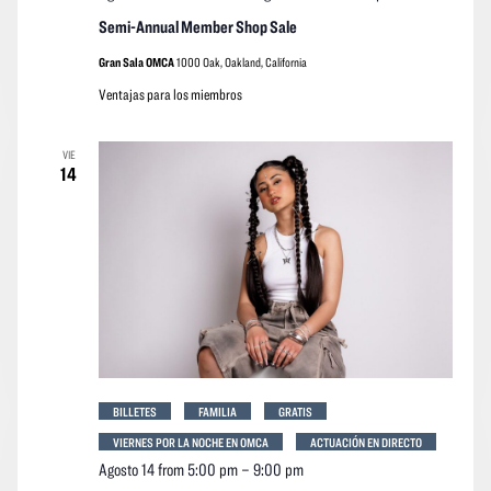
event
Semi-Annual Member Shop Sale
Gran Sala OMCA
1000 Oak, Oakland, California
Ventajas para los miembros
VIE
14
BILLETES
FAMILIA
GRATIS
VIERNES POR LA NOCHE EN OMCA
ACTUACIÓN EN DIRECTO
Agosto 14 from 5:00 pm
–
9:00 pm