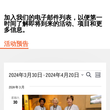
加入我们的电子邮件列表，以便第一
时间了解即将到来的活动、项目和更
多信息。
活动预告
活
活
事
2024年3月30日
 - 
2024年4月20日
搜
列
动
动
索
件
表
选
搜
视
2024 年 3 月
择
索
图
日
星期六
期。
和
导
30
视
航