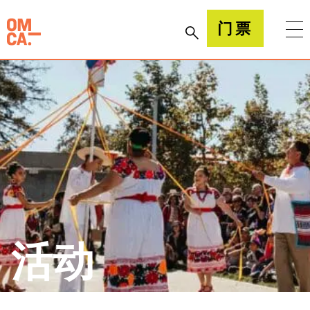
跳
到
加州奥克兰博物馆(OMCA)
门票
内
容
活动