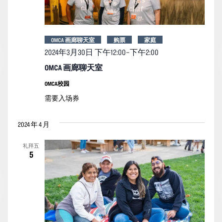
图
导
航
OMCA 画廊聊天室
购票
家庭
2024年3月30日 下午12:00
–
下午2:00
OMCA 画廊聊天室
OMCA校园
需要入场券
2024 年 4 月
礼拜五
5