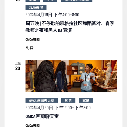
现场表演
2024年4月19日 下午4:00
–
8:00
周五晚 | 不停歇的班格拉社区舞蹈派对、春季
教师之夜和黑人 DJ 表演
OMCA校园
免费
卫星
20
OMCA 画廊聊天室
购票
家庭
2024年4月20日 下午12:00
–
下午2:00
OMCA 画廊聊天室
OMCA校园