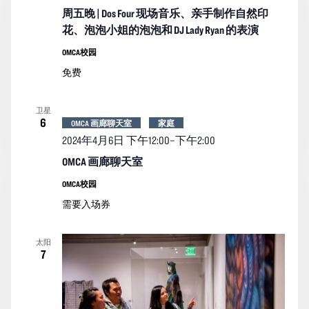
周五晚 | Dos Four 现场音乐、亲手制作自然印
花、泡泡小姐的泡泡和 DJ Lady Ryan 的表演
OMCA校园
免费
卫星
6
OMCA 画廊聊天室
家庭
2024年4月6日 下午12:00
–
下午2:00
OMCA 画廊聊天室
OMCA校园
需要入场券
太阳
7