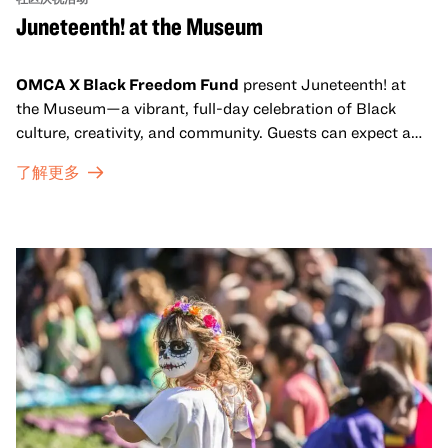
Juneteenth! at the Museum
OMCA X Black Freedom Fund
present Juneteenth! at
the Museum—a vibrant, full-day celebration of Black
culture, creativity, and community. Guests can expect a
dynamic campus filled with live performances and DJ
了解更多
sets from boundary-pushing artists, delicious offerings
from standout Bay Area Black chefs and food vendors,
and hands-on activities that invite visitors of all ages to
move, make, and connect in celebration of Black culture.