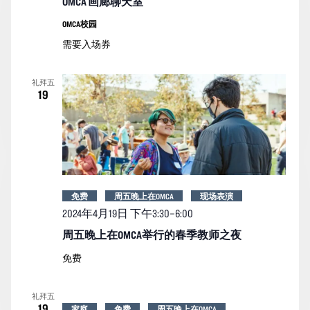
OMCA 画廊聊天室
OMCA校园
需要入场券
礼拜五
19
免费
周五晚上在OMCA
现场表演
2024年4月19日 下午3:30
–
6:00
周五晚上在OMCA举行的春季教师之夜
免费
礼拜五
19
家庭
免费
周五晚上在OMCA