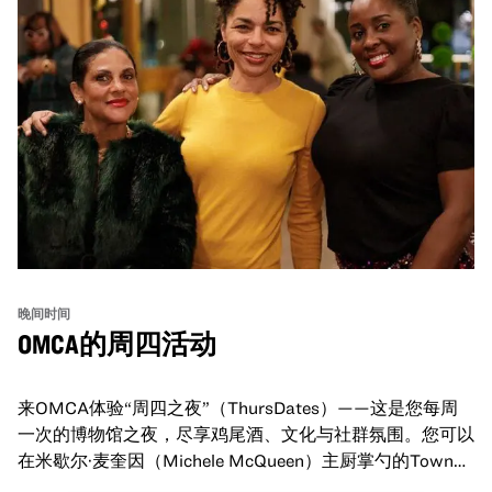
晚间时间
OMCA的周四活动
来OMCA体验“周四之夜”（ThursDates）——这是您每周
一次的博物馆之夜，尽享鸡尾酒、文化与社群氛围。您可以
在米歇尔·麦奎因（Michele McQueen）主厨掌勺的Town
Fare Cafe与朋友畅聊，在音乐声中品尝饮品和小食；或者