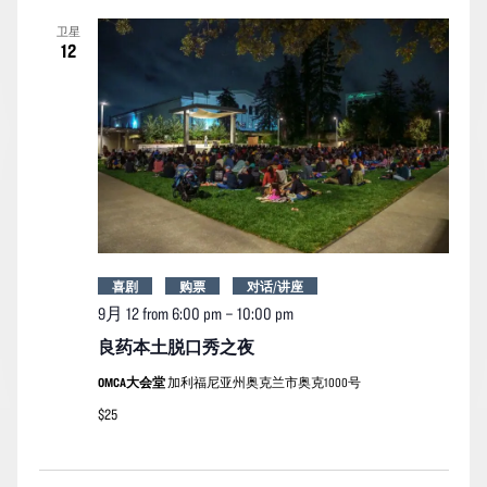
索
图
日
卫星
期。
和
导
12
视
航
图
导
航
喜剧
购票
对话/讲座
9月 12 from 6:00 pm
–
10:00 pm
良药本土脱口秀之夜
OMCA大会堂
加利福尼亚州奥克兰市奥克1000号
$25