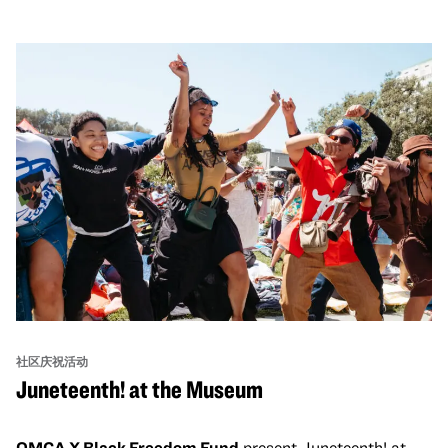
社区庆祝活动
Juneteenth! at the Museum
OMCA X Black Freedom Fund
present Juneteenth! at