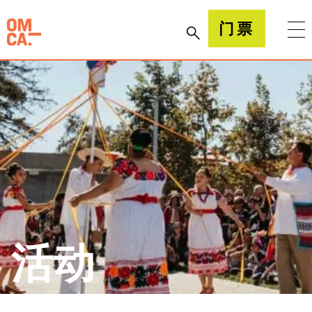
跳
到
加州奥克兰博物馆(OMCA)
门票
内
容
活动