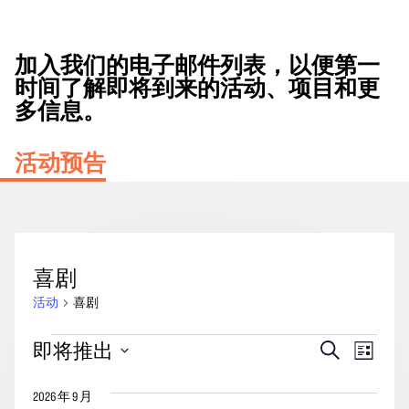
加入我们的电子邮件列表，以便第一
时间了解即将到来的活动、项目和更
多信息。
活动预告
喜剧
活动
喜剧
活
活
事
即将推出
搜
列
动
动
索
件
表
选
搜
视
2026 年 9 月
择