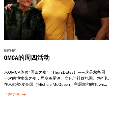
晚间时间
OMCA的周四活动
来OMCA体验“周四之夜”（ThursDates）——这是您每周
一次的博物馆之夜，尽享鸡尾酒、文化与社群氛围。您可以
在米歇尔·麦奎因（Michele McQueen）主厨掌勺的Town
Fare Cafe与朋友畅聊，在音乐声中品尝饮品和小食；或者
了解更多
探索那些在夜幕下焕发活力的展厅，那里将呈现快闪表演、
主题对谈、现场绘画等丰富活动——仅限成人参与！