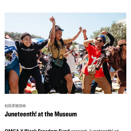
社区庆祝活动
Juneteenth! at the Museum
OMCA X Black Freedom Fund
present Juneteenth! at