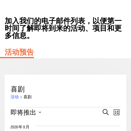
加入我们的电子邮件列表，以便第一
时间了解即将到来的活动、项目和更
多信息。
活动预告
喜剧
活动
喜剧
活
活
事
即将推出
搜
列
动
动
索
件
表
选
搜
视
2026 年 9 月
择