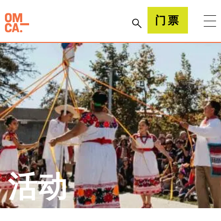
跳
到
加州奥克兰博物馆(OMCA)
门票
内
容
活动