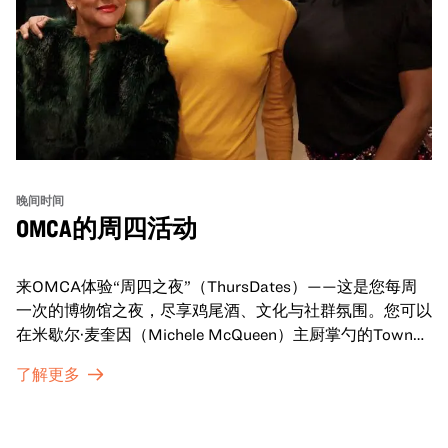
晚间时间
OMCA的周四活动
来OMCA体验“周四之夜”（ThursDates）——这是您每周
一次的博物馆之夜，尽享鸡尾酒、文化与社群氛围。您可以
在米歇尔·麦奎因（Michele McQueen）主厨掌勺的Town
Fare Cafe与朋友畅聊，在音乐声中品尝饮品和小食；或者
了解更多
探索那些在夜幕下焕发活力的展厅，那里将呈现快闪表演、
主题对谈、现场绘画等丰富活动——仅限成人参与！