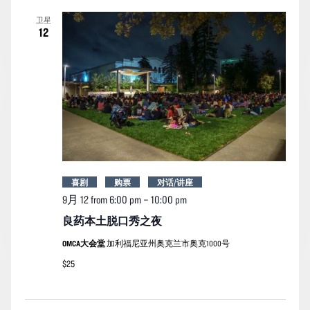
索
图
日
卫星
期。
和
导
12
视
航
图
导
航
喜剧
购票
对话/讲座
9月 12 from 6:00 pm
–
10:00 pm
良药本土脱口秀之夜
OMCA大会堂
加利福尼亚州奥克兰市奥克1000号
$25