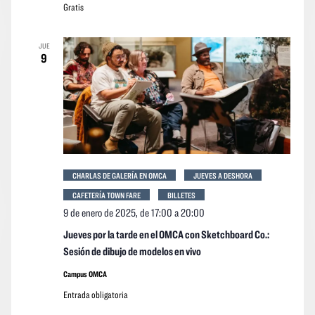
Gratis
JUE
9
CHARLAS DE GALERÍA EN OMCA
JUEVES A DESHORA
CAFETERÍA TOWN FARE
BILLETES
9 de enero de 2025, de 17:00
a
20:00
Jueves por la tarde en el OMCA con Sketchboard Co.:
Sesión de dibujo de modelos en vivo
Campus OMCA
Entrada obligatoria