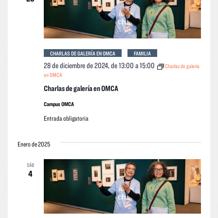
event
CHARLAS DE GALERÍA EN OMCA
FAMILIA
28 de diciembre de 2024, de 13:00
a
15:00
Charlas de galería
en OMCA
Charlas de galería en OMCA
Campus OMCA
Entrada obligatoria
Enero de 2025
SÁB
4