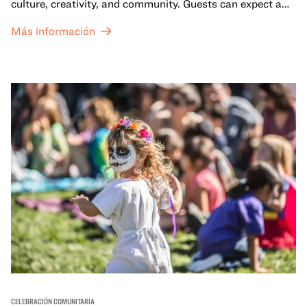
culture, creativity, and community. Guests can expect a
dynamic campus filled with live performances and DJ
Más información
sets from boundary-pushing artists, delicious offerings
from standout Bay Area Black chefs and food vendors,
and hands-on activities that invite visitors of all ages to
move, make, and connect in celebration of Black culture.
CELEBRACIÓN COMUNITARIA