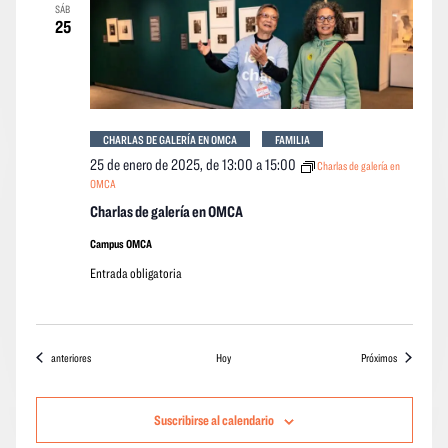
SÁB
25
CHARLAS DE GALERÍA EN OMCA
FAMILIA
25 de enero de 2025, de 13:00
a
15:00
Charlas de galería en
OMCA
Charlas de galería en OMCA
Campus OMCA
Entrada obligatoria
Eventos
eventos
anteriores
Hoy
Próximos
Suscribirse al calendario