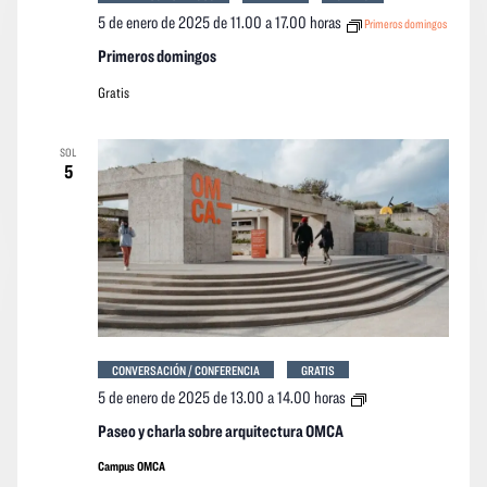
5 de enero de 2025 de 11.00
a
17.00 horas
Primeros domingos
Primeros domingos
Gratis
SOL
5
CONVERSACIÓN / CONFERENCIA
GRATIS
Paseo
5 de enero de 2025 de 13.00
a
14.00 horas
y
charla
Paseo y charla sobre arquitectura OMCA
sobre
arquitectura
Campus OMCA
OMCA