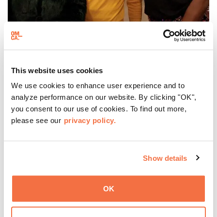
HORARIO DE TARDE
Jueves en el OMCA
This website uses cookies
Disfruta de ThursDates en el OMCA: tu cita semanal en el
We use cookies to enhance user experience and to
museo, llena de cócteles, cultura y ambiente. Relájate en
analyze performance on our website. By clicking "OK",
el Town Fare Cafe, del chef Michele McQueen, donde
you consent to our use of cookies. To find out more,
podrás disfrutar de bebidas y aperitivos con música de
please see our
privacy policy.
Más información
fondo, o explora las galerías, que cobran vida por la noche
con una mezcla de actuaciones improvisadas, charlas,
sesiones de dibujo en directo y mucho más... ¡solo para
Show details
adultos!
OK