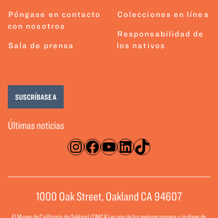
Póngase en contacto
Colecciones en línea
con nosotros
Responsabilidad de
Sala de prensa
los nativos
SUSCRÍBASE A
Últimas noticias
Instagram
Facebook
YouTube
LinkedIn
TikTok
1000 Oak Street, Oakland CA 94607
El Museo de California de Oakland (OMCA) es uno de los mejores museos y jardines de