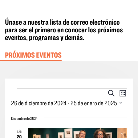
Únase a nuestra lista de correo electrónico
para ser el primero en conocer los próximos
eventos, programas y demás.
PRÓXIMOS EVENTOS
Eventos
Eventos
Naveg
Buscar
Lista
en
Búsqueda
por
26 de diciembre de 2024
 - 
25 de enero de 2025
y
las
Seleccione
vistas
vistas
Diciembre de 2024
la
Navegació
de
fecha.
SÁB
los
28