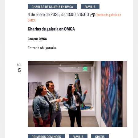
CHARLAS DE GALERÍA EN OMCA
FAMILIA
4 de enero de 2025, de 13:00
a
15:00
Charlas de galería en
OMCA
Charlas de galería en OMCA
Campus OMCA
Entrada obligatoria
SOL
5
PRIMEROS DOMINGOS
FAMILIA
GRATIS