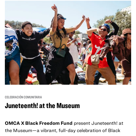
un espacio para que nuestras comunidades AAPI se
reúnan y se eleven mutuamente con círculos de curación
tanto presenciales como virtuales.
CELEBRACIÓN COMUNITARIA
Juneteenth! at the Museum
OMCA X Black Freedom Fund
present Juneteenth! at
the Museum—a vibrant, full-day celebration of Black