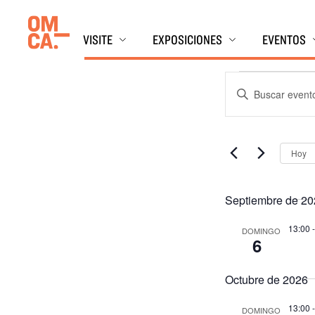
Ir
Museo de Oakland, California (OMCA)
al
VISITE
EXPOSICIONES
EVENTOS
contenido
Evento
Eventos
Introduzca
Búsqueda
la
y
palabra
vistas
clave.
Hoy
Navegación
Buscar
eventos
por
Septiembre de 20
palabra
clave.
13:00
DOMINGO
6
Octubre de 2026
13:00
DOMINGO