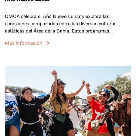
OMCA celebra el Año Nuevo Lunar y explora las
conexiones compartidas entre las diversas culturas
asiáticas del Área de la Bahía. Estos programas
familiares incluirán ofertas virtuales y presenciales que
Más información
celebran y honran las tradiciones del Año Nuevo Lunar a
través de cuentos, actuaciones, actividades,
demostraciones de cocina y mucho más. La OMCA ofrece
un espacio para que nuestras comunidades AAPI se
reúnan y se eleven mutuamente con círculos de curación
tanto presenciales como virtuales.