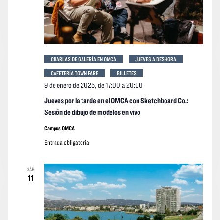
CHARLAS DE GALERÍA EN OMCA
JUEVES A DESHORA
CAFETERÍA TOWN FARE
BILLETES
9 de enero de 2025, de 17:00
a
20:00
Jueves por la tarde en el OMCA con Sketchboard Co.:
Sesión de dibujo de modelos en vivo
Campus OMCA
Entrada obligatoria
SÁB
11