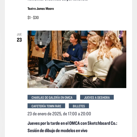
Teatro James Moore
$1 - $30
JUE
23
CHARLAS DE GALERÍA EN OMCA
JUEVES A DESHORA
CAFETERÍA TOWN FARE
BILLETES
23 de enero de 2025, de 17:00
a
20:00
Jueves por la tarde en el OMCA con Sketchboard Co.:
Sesión de dibujo de modelos en vivo