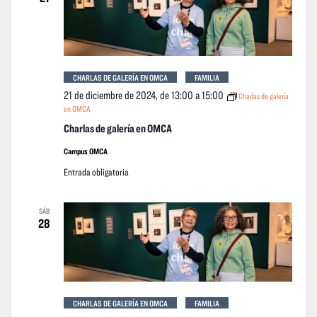
event
CHARLAS DE GALERÍA EN OMCA
FAMILIA
21 de diciembre de 2024, de 13:00
a
15:00
Charlas de galería
en OMCA
Charlas de galería en OMCA
Campus OMCA
Entrada obligatoria
SÁB
28
CHARLAS DE GALERÍA EN OMCA
FAMILIA