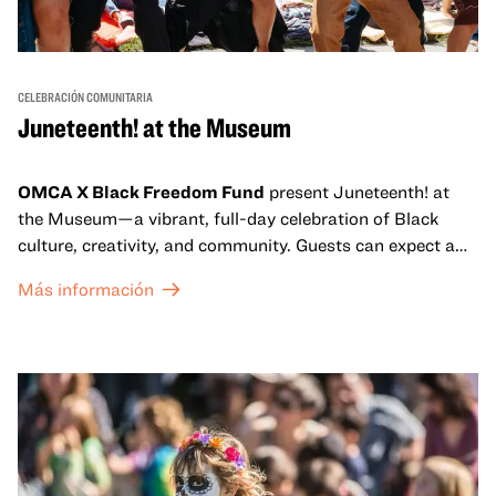
CELEBRACIÓN COMUNITARIA
Juneteenth! at the Museum
OMCA X Black Freedom Fund
present Juneteenth! at
the Museum—a vibrant, full-day celebration of Black
culture, creativity, and community. Guests can expect a
dynamic campus filled with live performances and DJ
Más información
sets from boundary-pushing artists, delicious offerings
from standout Bay Area Black chefs and food vendors,
and hands-on activities that invite visitors of all ages to
move, make, and connect in celebration of Black culture.