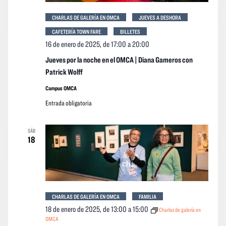
CHARLAS DE GALERÍA EN OMCA
JUEVES A DESHORA
CAFETERÍA TOWN FARE
BILLETES
16 de enero de 2025, de 17:00
a
20:00
Jueves por la noche en el OMCA | Diana Gameros con
Patrick Wolff
Campus OMCA
Entrada obligatoria
SÁB
18
CHARLAS DE GALERÍA EN OMCA
FAMILIA
18 de enero de 2025, de 13:00
a
15:00
Charlas de galería en
OMCA