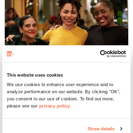
This website uses cookies
We use cookies to enhance user experience and to
HORARIO DE TARDE
analyze performance on our website. By clicking "OK",
Jueves en el OMCA
you consent to our use of cookies. To find out more,
please see our
privacy policy.
Disfruta de ThursDates en el OMCA: tu cita semanal en el
museo, llena de cócteles, cultura y ambiente. Relájate en
Show details
el Town Fare Cafe, del chef Michele McQueen, donde