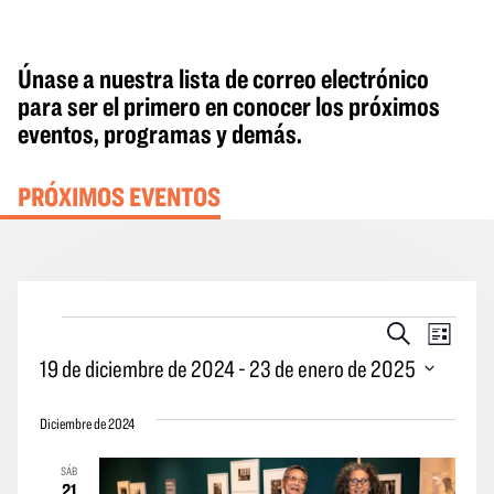
Únase a nuestra lista de correo electrónico
para ser el primero en conocer los próximos
eventos, programas y demás.
PRÓXIMOS EVENTOS
Eventos
Eventos
Naveg
Buscar
Lista
en
Búsqueda
por
19 de diciembre de 2024
 - 
23 de enero de 2025
y
las
Seleccione
vistas
vistas
Diciembre de 2024
la
Navegació
de
fecha.
SÁB
los
21