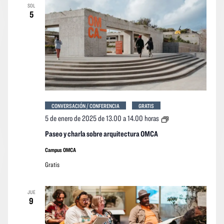
SOL
5
CONVERSACIÓN / CONFERENCIA
GRATIS
Paseo
5 de enero de 2025 de 13.00
a
14.00 horas
y
charla
Paseo y charla sobre arquitectura OMCA
sobre
arquitectura
Campus OMCA
OMCA
Gratis
JUE
9