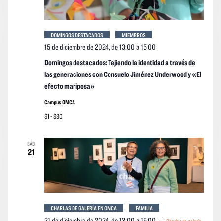
DOMINGOS DESTACADOS
MIEMBROS
15 de diciembre de 2024, de 13:00
a
15:00
Domingos destacados: Tejiendo la identidad a través de
las generaciones con Consuelo Jiménez Underwood y «El
efecto mariposa»
Campus OMCA
$1 - $30
SÁB
21
CHARLAS DE GALERÍA EN OMCA
FAMILIA
21 de diciembre de 2024, de 13:00
a
15:00
Charlas de galería