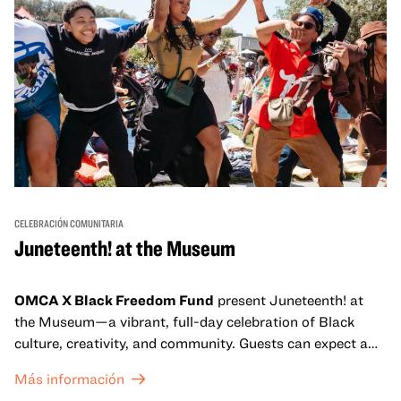
CELEBRACIÓN COMUNITARIA
Juneteenth! at the Museum
OMCA X Black Freedom Fund
present Juneteenth! at
the Museum—a vibrant, full-day celebration of Black
culture, creativity, and community. Guests can expect a
dynamic campus filled with live performances and DJ
Más información
sets from boundary-pushing artists, delicious offerings