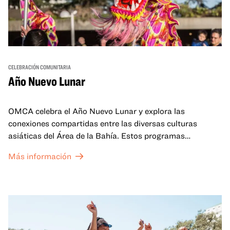
CELEBRACIÓN COMUNITARIA
Año Nuevo Lunar
OMCA celebra el Año Nuevo Lunar y explora las
conexiones compartidas entre las diversas culturas
asiáticas del Área de la Bahía. Estos programas
familiares incluirán ofertas virtuales y presenciales que
Más información
celebran y honran las tradiciones del Año Nuevo Lunar a
través de cuentos, actuaciones, actividades,
demostraciones de cocina y mucho más. La OMCA ofrece
un espacio para que nuestras comunidades AAPI se
reúnan y se eleven mutuamente con círculos de curación
tanto presenciales como virtuales.