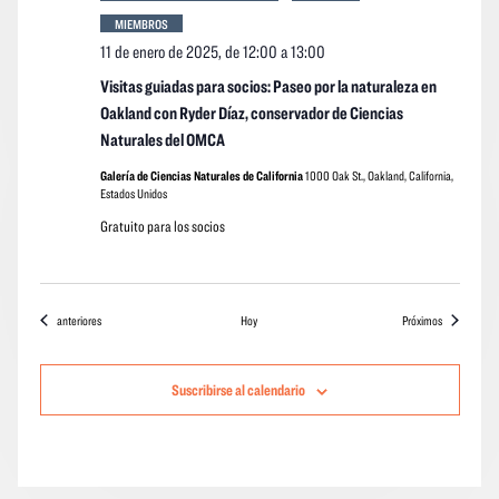
MIEMBROS
11 de enero de 2025, de 12:00
a
13:00
Visitas guiadas para socios: Paseo por la naturaleza en
Oakland con Ryder Díaz, conservador de Ciencias
Naturales del OMCA
Galería de Ciencias Naturales de California
1000 Oak St., Oakland, California,
Estados Unidos
Gratuito para los socios
Eventos
eventos
anteriores
Hoy
Próximos
Suscribirse al calendario