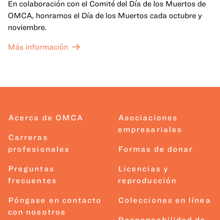
En colaboración con el Comité del Día de los Muertos de
OMCA, honramos el Día de los Muertos cada octubre y
noviembre.
Más información
Acerca de OMCA
Asociaciones
empresariales
Carreras
profesionales
Formas de donar
Preguntas
Licencias y
frecuentes
reproducción
Póngase en contacto
Colecciones en línea
con nosotros
Responsabilidad de