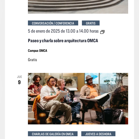
CONVERSACIÓN / CONFERENCIA
GRATIS
Paseo
5 de enero de 2025 de 13.00
a
14.00 horas
y
charla
Paseo y charla sobre arquitectura OMCA
sobre
arquitectura
Campus OMCA
OMCA
Gratis
JUE
9
CHARLAS DE GALERÍA EN OMCA
JUEVES A DESHORA