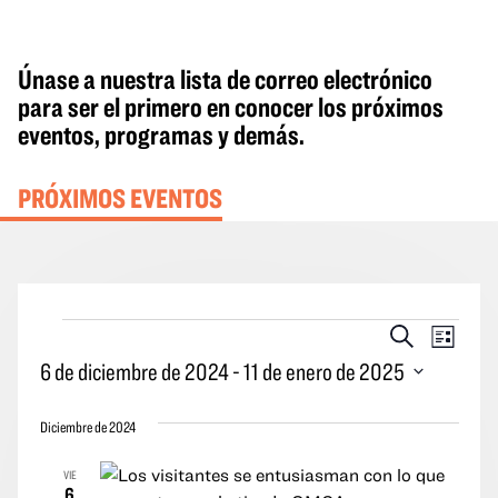
Únase a nuestra lista de correo electrónico
para ser el primero en conocer los próximos
eventos, programas y demás.
PRÓXIMOS EVENTOS
Eventos
Eventos
Naveg
Buscar
Lista
en
Búsqueda
por
6 de diciembre de 2024
 - 
11 de enero de 2025
y
las
Seleccione
vistas
vistas
Diciembre de 2024
la
Navegació
de
fecha.
VIE
los
6