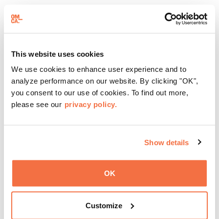
HORARIO DE TARDE
Jueves en el OMCA
Disfruta de ThursDates en el OMCA: tu cita semanal en el
This website uses cookies
museo, llena de cócteles, cultura y ambiente. Relájate en
We use cookies to enhance user experience and to
el Town Fare Cafe, del chef Michele McQueen, donde
analyze performance on our website. By clicking "OK",
podrás disfrutar de bebidas y aperitivos con música de
you consent to our use of cookies. To find out more,
Más información
fondo, o explora las galerías, que cobran vida por la noche
please see our
privacy policy.
con una mezcla de actuaciones improvisadas, charlas,
sesiones de dibujo en directo y mucho más... ¡solo para
adultos!
Show details
OK
Customize