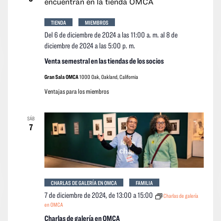
event
TIENDA
MIEMBROS
Del 6 de diciembre de 2024 a las 11:00 a. m.
al
8 de
diciembre de 2024 a las 5:00 p. m.
Venta semestral en las tiendas de los socios
Gran Sala OMCA
1000 Oak, Oakland, California
Ventajas para los miembros
SÁB
7
CHARLAS DE GALERÍA EN OMCA
FAMILIA
7 de diciembre de 2024, de 13:00
a
15:00
Charlas de galería
en OMCA
Charlas de galería en OMCA