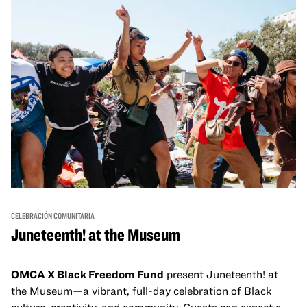
un espacio para que nuestras comunidades AAPI se
reúnan y se eleven mutuamente con círculos de curación
tanto presenciales como virtuales.
CELEBRACIÓN COMUNITARIA
Juneteenth! at the Museum
OMCA X Black Freedom Fund
present Juneteenth! at
the Museum—a vibrant, full-day celebration of Black
culture, creativity, and community. Guests can expect a