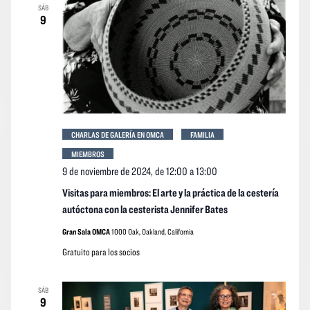
SÁB
9
CHARLAS DE GALERÍA EN OMCA
FAMILIA
MIEMBROS
9 de noviembre de 2024, de 12:00
a
13:00
Visitas para miembros: El arte y la práctica de la cestería
autóctona con la cesterista Jennifer Bates
Gran Sala OMCA
1000 Oak, Oakland, California
Gratuito para los socios
SÁB
9