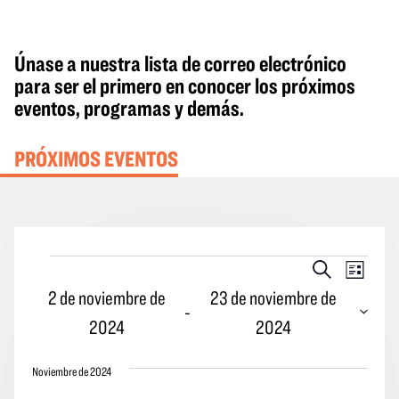
Únase a nuestra lista de correo electrónico
para ser el primero en conocer los próximos
eventos, programas y demás.
PRÓXIMOS EVENTOS
Eventos
Eventos
Naveg
Buscar
Lista
en
Búsqueda
por
2 de noviembre de
23 de noviembre de
 - 
y
las
2024
2024
vistas
vistas
Seleccione
Navegació
de
Noviembre de 2024
la
los
fecha.