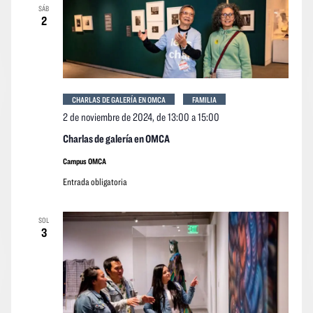
SÁB
event
2
CHARLAS DE GALERÍA EN OMCA
FAMILIA
2 de noviembre de 2024, de 13:00
a
15:00
Charlas de galería en OMCA
Campus OMCA
Entrada obligatoria
SOL
3