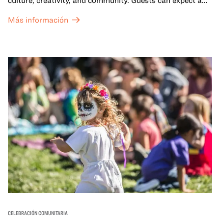
dynamic campus filled with live performances and DJ
Más información
sets from boundary-pushing artists, delicious offerings
from standout Bay Area Black chefs and food vendors,
and hands-on activities that invite visitors of all ages to
move, make, and connect in celebration of Black culture.
CELEBRACIÓN COMUNITARIA