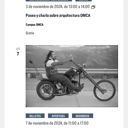
Paseo
3 de noviembre de 2024, de 13:00
a
14:00
y
charla
Paseo y charla sobre arquitectura OMCA
sobre
arquitectura
Campus OMCA
OMCA
Gratis
JUE
7
BILLETES
APERTURA
MIEMBROS
7 de noviembre de 2024, de 11:00
a
17:00