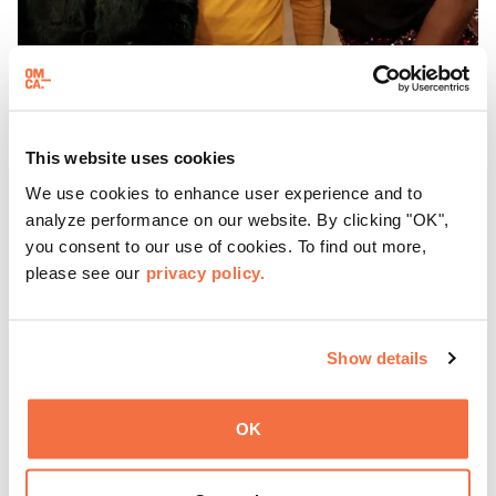
HORARIO DE TARDE
Jueves en el OMCA
This website uses cookies
Disfruta de ThursDates en el OMCA: tu cita semanal en el
We use cookies to enhance user experience and to
museo, llena de cócteles, cultura y ambiente. Relájate en
analyze performance on our website. By clicking "OK",
el Town Fare Cafe, del chef Michele McQueen, donde
you consent to our use of cookies. To find out more,
podrás disfrutar de bebidas y aperitivos con música de
please see our
privacy policy.
Más información
fondo, o explora las galerías, que cobran vida por la noche
con una mezcla de actuaciones improvisadas, charlas,
sesiones de dibujo en directo y mucho más... ¡solo para
Show details
adultos!
OK