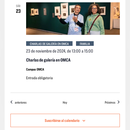
SÁB
23
CHARLAS DE GALERÍA EN OMCA
FAMILIA
23 de noviembre de 2024, de 13:00
a
15:00
Charlas de galería en OMCA
Campus OMCA
Entrada obligatoria
Eventos
eventos
anteriores
Hoy
Próximos
Suscribirse al calendario