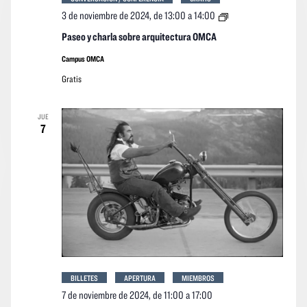
Paseo
3 de noviembre de 2024, de 13:00
a
14:00
y
charla
Paseo y charla sobre arquitectura OMCA
sobre
arquitectura
Campus OMCA
OMCA
Gratis
JUE
7
BILLETES
APERTURA
MIEMBROS
7 de noviembre de 2024, de 11:00
a
17:00