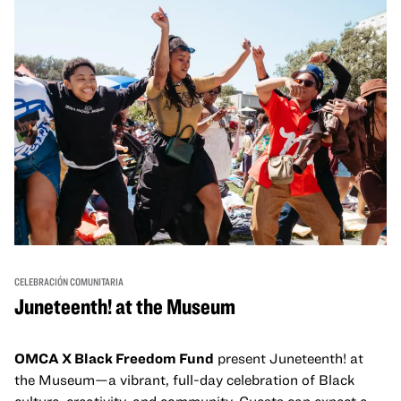
un espacio para que nuestras comunidades AAPI se
reúnan y se eleven mutuamente con círculos de curación
tanto presenciales como virtuales.
CELEBRACIÓN COMUNITARIA
Juneteenth! at the Museum
OMCA X Black Freedom Fund
present Juneteenth! at
the Museum—a vibrant, full-day celebration of Black
culture, creativity, and community. Guests can expect a