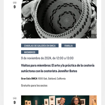
SÁB
9
CHARLAS DE GALERÍA EN OMCA
FAMILIA
MIEMBROS
9 de noviembre de 2024, de 12:00
a
13:00
Visitas para miembros: El arte y la práctica de la cestería
autóctona con la cesterista Jennifer Bates
Gran Sala OMCA
1000 Oak, Oakland, California
Gratuito para los socios
SÁB
9