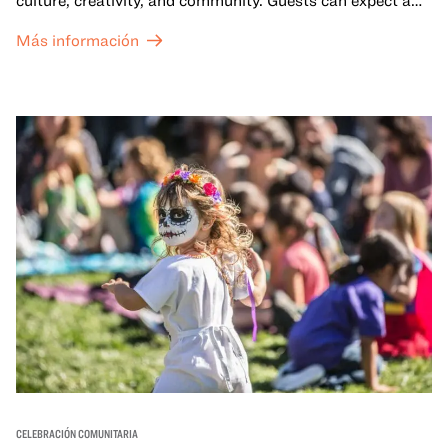
dynamic campus filled with live performances and DJ
Más información
sets from boundary-pushing artists, delicious offerings
from standout Bay Area Black chefs and food vendors,
and hands-on activities that invite visitors of all ages to
move, make, and connect in celebration of Black culture.
CELEBRACIÓN COMUNITARIA