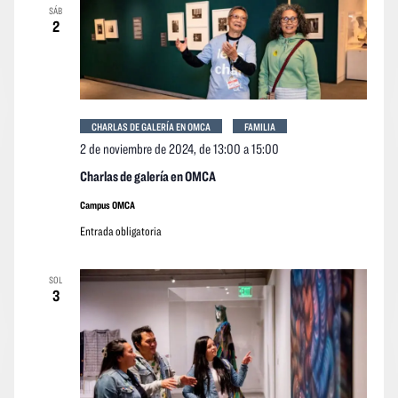
SÁB
event
2
CHARLAS DE GALERÍA EN OMCA
FAMILIA
2 de noviembre de 2024, de 13:00
a
15:00
Charlas de galería en OMCA
Campus OMCA
Entrada obligatoria
SOL
3