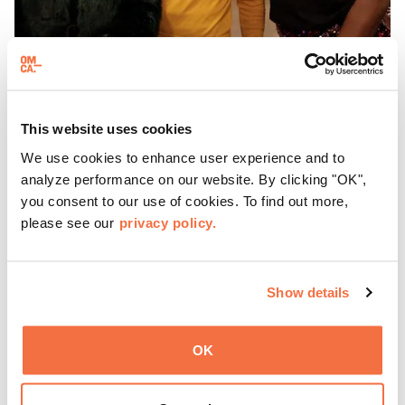
HORARIO DE TARDE
Jueves en el OMCA
This website uses cookies
Disfruta de ThursDates en el OMCA: tu cita semanal en el
We use cookies to enhance user experience and to
museo, llena de cócteles, cultura y ambiente. Relájate en
analyze performance on our website. By clicking "OK",
el Town Fare Cafe, del chef Michele McQueen, donde
you consent to our use of cookies. To find out more,
podrás disfrutar de bebidas y aperitivos con música de
please see our
privacy policy.
Más información
fondo, o explora las galerías, que cobran vida por la noche
con una mezcla de actuaciones improvisadas, charlas,
sesiones de dibujo en directo y mucho más... ¡solo para
Show details
adultos!
OK