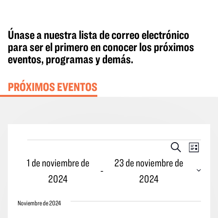
Únase a nuestra lista de correo electrónico
para ser el primero en conocer los próximos
eventos, programas y demás.
PRÓXIMOS EVENTOS
Eventos
Eventos
Naveg
Buscar
Lista
en
Búsqueda
por
1 de noviembre de
23 de noviembre de
 - 
y
las
2024
2024
vistas
vistas
Seleccione
Navegació
de
Noviembre de 2024
la
los
fecha.