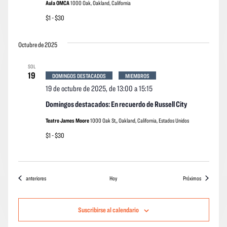
Aula OMCA
1000 Oak, Oakland, California
$1 - $30
Octubre de 2025
SOL
19
DOMINGOS DESTACADOS
MIEMBROS
19 de octubre de 2025, de 13:00
a
15:15
Domingos destacados: En recuerdo de Russell City
Teatro James Moore
1000 Oak St,, Oakland, California, Estados Unidos
$1 - $30
Eventos
eventos
anteriores
Hoy
Próximos
Suscribirse al calendario