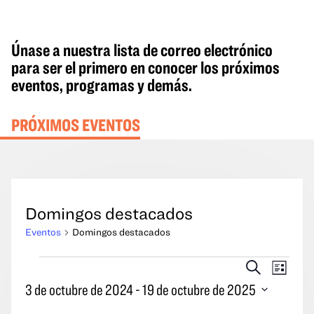
Únase a nuestra lista de correo electrónico
para ser el primero en conocer los próximos
eventos, programas y demás.
PRÓXIMOS EVENTOS
Domingos destacados
Eventos
Domingos destacados
Eventos
Eventos
Naveg
Buscar
Lista
en
Búsqueda
por
3 de octubre de 2024
 - 
19 de octubre de 2025
y
las
Seleccione