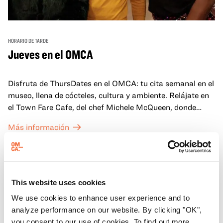
HORARIO DE TARDE
Jueves en el OMCA
Disfruta de ThursDates en el OMCA: tu cita semanal en el
museo, llena de cócteles, cultura y ambiente. Relájate en
el Town Fare Cafe, del chef Michele McQueen, donde
podrás disfrutar de bebidas y aperitivos con música de
Más información
fondo, o explora las galerías, que cobran vida por la noche
con una mezcla de actuaciones improvisadas, charlas,
sesiones de dibujo en directo y mucho más... ¡solo para
adultos!
This website uses cookies
We use cookies to enhance user experience and to
analyze performance on our website. By clicking "OK",
you consent to our use of cookies. To find out more,