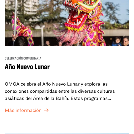
CELEBRACIÓN COMUNITARIA
Año Nuevo Lunar
OMCA celebra el Año Nuevo Lunar y explora las
conexiones compartidas entre las diversas culturas
asiáticas del Área de la Bahía. Estos programas
familiares incluirán ofertas virtuales y presenciales que
Más información
celebran y honran las tradiciones del Año Nuevo Lunar a
través de cuentos, actuaciones, actividades,
demostraciones de cocina y mucho más. La OMCA ofrece
un espacio para que nuestras comunidades AAPI se