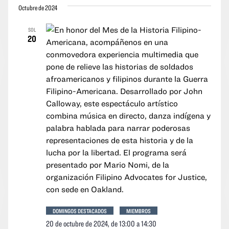
vistas
vistas
Octubre de 2024
la
Navegació
de
fecha.
SOL
los
20
event
DOMINGOS DESTACADOS
MIEMBROS
20 de octubre de 2024, de 13:00
a
14:30