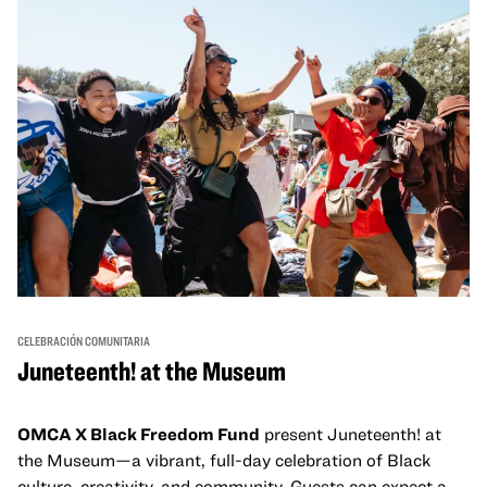
reúnan y se eleven mutuamente con círculos de curación
tanto presenciales como virtuales.
CELEBRACIÓN COMUNITARIA
Juneteenth! at the Museum
OMCA X Black Freedom Fund
present Juneteenth! at
the Museum—a vibrant, full-day celebration of Black
culture, creativity, and community. Guests can expect a