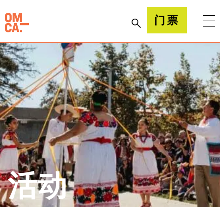
跳
到
加州奥克兰博物馆(OMCA)
门票
内
容
活动