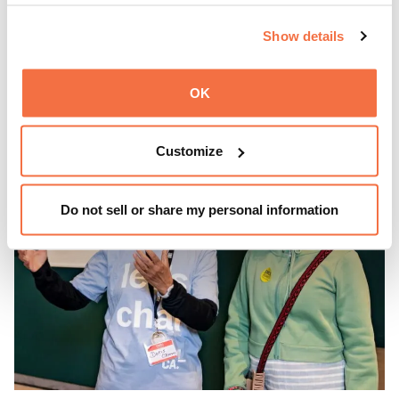
欢聚一堂，欣赏现场音乐、参加动手活动、OTG（Off the
Show details
Grid）餐车，还可以凭
博物馆门票
在深夜参观我们的画廊和
特别展览。
了解更多
OK
Customize
Do not sell or share my personal information