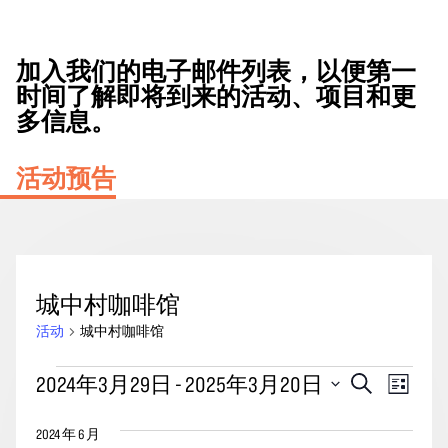
加入我们的电子邮件列表，以便第一
时间了解即将到来的活动、项目和更
多信息。
活动预告
城中村咖啡馆
活动
城中村咖啡馆
活
活
事
2024年3月29日
 - 
2025年3月20日
搜
列
动
动
索
件
表
选
搜
视
2024 年 6 月
择