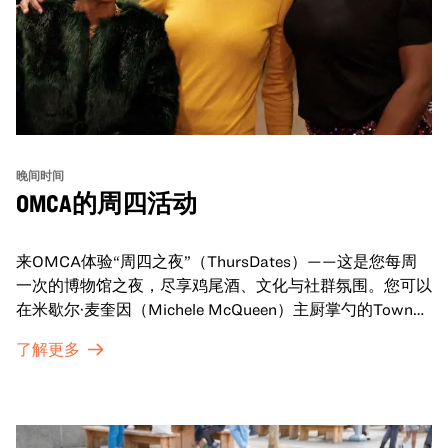
晚间时间
OMCA的周四活动
来OMCA体验“周四之夜”（ThursDates）——这是您每周
一次的博物馆之夜，尽享鸡尾酒、文化与社群氛围。您可以
在米歇尔·麦奎因（Michele McQueen）主厨掌勺的Town
Fare Cafe与朋友畅聊，在音乐声中品尝饮品和小食；或者
了解更多
探索那些在夜幕下焕发活力的展厅，那里将呈现快闪表演、
主题对谈、现场绘画等丰富活动——仅限成人参与！