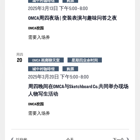
城中村咖啡馆
购票
2025年3月13日 下午5:00
–
8:00
OMCA周四夜场 | 变装表演与趣味问答之夜
OMCA校园
需要入场券
周四
20
OMCA 画廊聊天室
星期四业余时间
城中村咖啡馆
购票
2025年3月20日 下午5:00
–
8:00
周四晚间在OMCA与Sketchboard Co.共同举办现场
人物写生活动
OMCA校园
需要入场券
活动
活动
以往的
今天
下一个