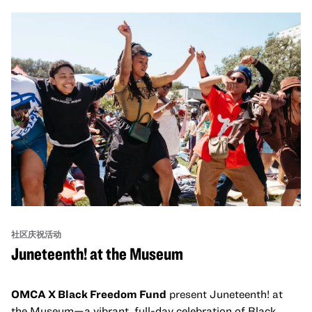
社区庆祝活动
Juneteenth! at the Museum
OMCA X Black Freedom Fund
present Juneteenth! at
the Museum—a vibrant, full-day celebration of Black