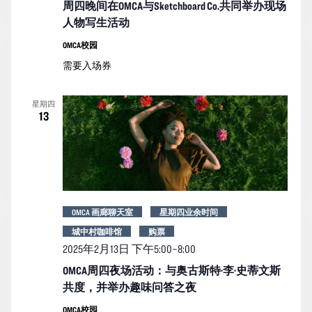
周四晚间在OMCA与Sketchboard Co.共同举办现场
人物写生活动
OMCA校园
需要入场券
星期四
13
OMCA 画廊聊天室
星期四业余时间
城中村咖啡馆
购票
2025年2月13日 下午5:00
–
8:00
OMCA周四夜场活动：与奥古斯特·李·史蒂文斯
共度，并举办趣味问答之夜
OMCA校园