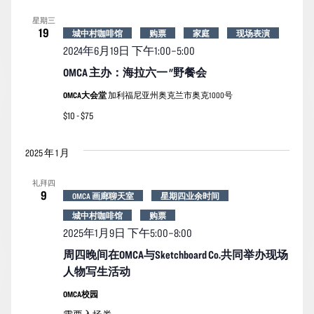
索
图
日
星期三
期。
和
导
19
城中村咖啡馆
购票
家庭
现场表演
视
航
2024年6月19日 下午1:00
–
5:00
图
OMCA 主办：海拉六一 "野餐会
导
OMCA大会堂
加利福尼亚州奥克兰市奥克1000号
航
$10 - $75
2025 年 1 月
礼拜四
9
OMCA 画廊聊天室
星期四业余时间
城中村咖啡馆
购票
2025年1月9日 下午5:00
–
8:00
周四晚间在OMCA与Sketchboard Co.共同举办现场
人物写生活动
OMCA校园