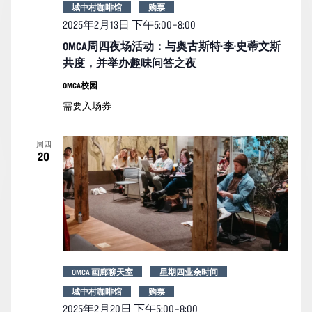
城中村咖啡馆
购票
2025年2月13日 下午5:00
–
8:00
OMCA周四夜场活动：与奥古斯特·李·史蒂文斯
共度，并举办趣味问答之夜
OMCA校园
需要入场券
周四
20
OMCA 画廊聊天室
星期四业余时间
城中村咖啡馆
购票
2025年2月20日 下午5:00
–
8:00