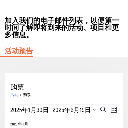
加入我们的电子邮件列表，以便第一
时间了解即将到来的活动、项目和更
多信息。
活动预告
购票
活动
购票
活
活
事
2025年1月30日
 - 
2025年6月19日
搜
列
动
动
索
件
表
选
搜
视
2025 年 1 月
择