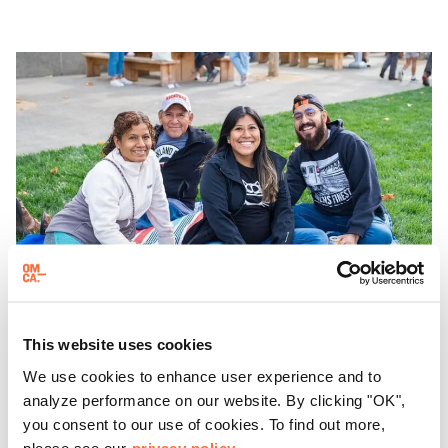
主题对谈、现场绘画等丰富活动——仅限成人参与！
This website uses cookies
晚间时间
We use cookies to enhance user experience and to
周五晚上在OMCA与 "脱网 "合作
analyze performance on our website. By clicking "OK",
you consent to our use of cookies. To find out more,
please see our
privacy policy.