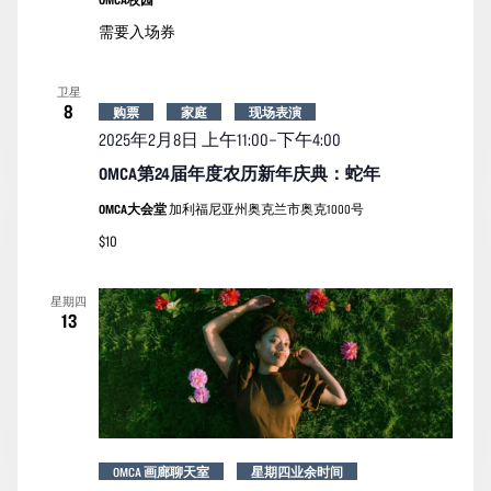
需要入场券
卫星
8
购票
家庭
现场表演
2025年2月8日 上午11:00
–
下午4:00
OMCA第24届年度农历新年庆典：蛇年
OMCA大会堂
加利福尼亚州奥克兰市奥克1000号
$10
星期四
13
OMCA 画廊聊天室
星期四业余时间