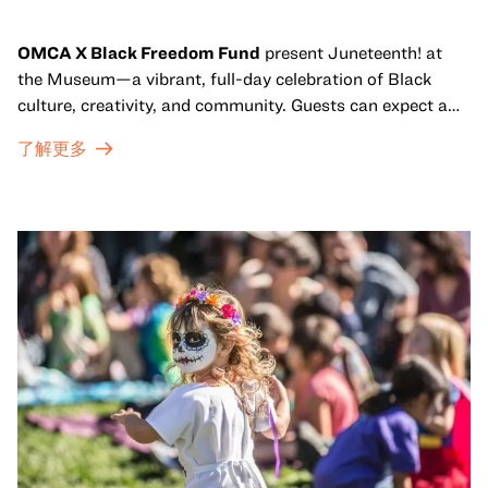
OMCA X Black Freedom Fund
present Juneteenth! at
the Museum—a vibrant, full-day celebration of Black
culture, creativity, and community. Guests can expect a
dynamic campus filled with live performances and DJ
了解更多
sets from boundary-pushing artists, delicious offerings
from standout Bay Area Black chefs and food vendors,
and hands-on activities that invite visitors of all ages to
move, make, and connect in celebration of Black culture.