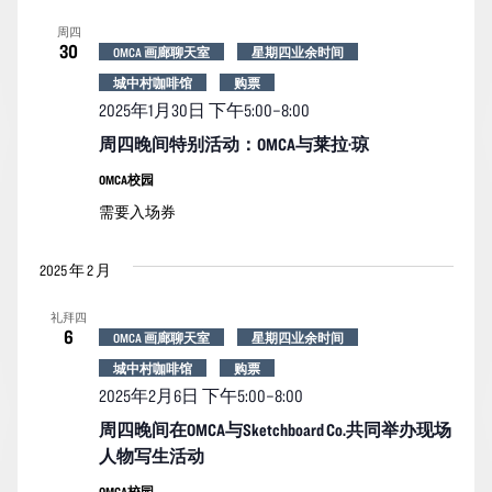
索
图
日
周四
期。
和
导
30
OMCA 画廊聊天室
星期四业余时间
视
航
城中村咖啡馆
购票
图
2025年1月30日 下午5:00
–
8:00
导
周四晚间特别活动：OMCA与莱拉·琼
航
OMCA校园
需要入场券
2025 年 2 月
礼拜四
6
OMCA 画廊聊天室
星期四业余时间
城中村咖啡馆
购票
2025年2月6日 下午5:00
–
8:00
周四晚间在OMCA与Sketchboard Co.共同举办现场
人物写生活动
OMCA校园