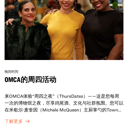
晚间时间
OMCA的周四活动
来OMCA体验“周四之夜”（ThursDates）——这是您每周
一次的博物馆之夜，尽享鸡尾酒、文化与社群氛围。您可以
在米歇尔·麦奎因（Michele McQueen）主厨掌勺的Town
Fare Cafe与朋友畅聊，在音乐声中品尝饮品和小食；或者
了解更多
探索那些在夜幕下焕发活力的展厅，那里将呈现快闪表演、