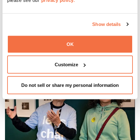
奥克兰最受欢迎的每周免费街区派对 "Off the Grid 周五之
夜 "将于 4 月至 10 月在 OMCA 举行！
每周五下午 5 点至 9 点，您可以与家人、朋友和社区成员
Show details
欢聚一堂，欣赏现场音乐、参加动手活动、OTG（Off the
Grid）餐车，还可以凭
博物馆门票
在深夜参观我们的画廊和
OK
特别展览。
了解更多
Customize
Do not sell or share my personal information