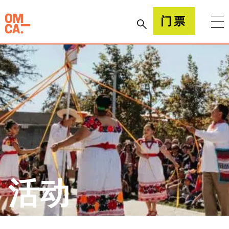
跳
到
加州奥克兰博物馆(OMCA)
门票
内
容
活动