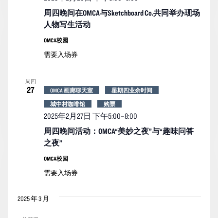
周四晚间在OMCA与Sketchboard Co.共同举办现场
人物写生活动
OMCA校园
需要入场券
周四
27
OMCA 画廊聊天室
星期四业余时间
城中村咖啡馆
购票
2025年2月27日 下午5:00
–
8:00
周四晚间活动：OMCA“美妙之夜”与“趣味问答
之夜”
OMCA校园
需要入场券
2025 年 3 月