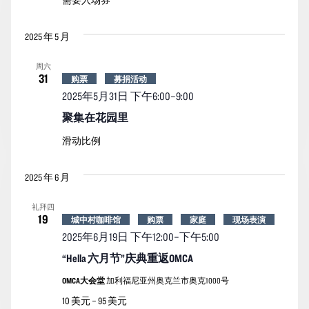
需要入场券
2025 年 5 月
周六
31
购票
募捐活动
2025年5月31日 下午6:00
–
9:00
聚集在花园里
滑动比例
2025 年 6 月
礼拜四
19
城中村咖啡馆
购票
家庭
现场表演
2025年6月19日 下午12:00
–
下午5:00
“Hella 六月节”庆典重返OMCA
OMCA大会堂
加利福尼亚州奥克兰市奥克1000号
10 美元 – 95 美元