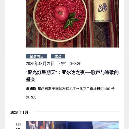
聚焦周日
成员
2025年12月21日 下午1:00
–
2:30
“聚光灯星期天”：亚尔达之夜——歌声与诗歌的
盛会
詹姆斯-摩尔剧院
美国加利福尼亚州奥克兰市橡树街 1000 号
$1 - $30
2026 年 1 月
太阳