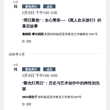
太阳
15
聚焦周日
成员
2月15日 下午1:00
–
2:30
“周日聚焦”：全心赞美——《黑人欢乐游行》的
幕后故事
詹姆斯-摩尔剧院
美国加利福尼亚州奥克兰市橡树街 1000 号
$1 - $30
2026 年 3 月
太阳
15
聚焦周日
成员
3月15日 下午1:00
–
4:00
“聚光灯周日”：历史与艺术创作中的跨性别先
驱
OMCA报告厅
加利福尼亚州奥克兰市奥克1000号
$1 - $30