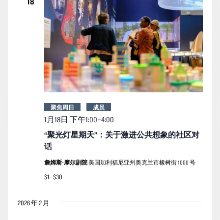
18
聚焦周日
成员
1月18日 下午1:00
–
4:00
“聚光灯星期天”：关于激进公共想象的社区对
话
詹姆斯-摩尔剧院
美国加利福尼亚州奥克兰市橡树街 1000 号
$1 - $30
2026 年 2 月