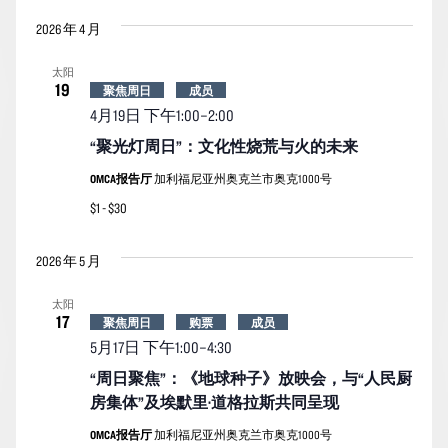
2026 年 4 月
太阳
19
聚焦周日
成员
4月19日 下午1:00
–
2:00
“聚光灯周日”：文化性烧荒与火的未来
OMCA报告厅
加利福尼亚州奥克兰市奥克1000号
$1 - $30
2026 年 5 月
太阳
17
聚焦周日
购票
成员
5月17日 下午1:00
–
4:30
“周日聚焦”：《地球种子》放映会，与“人民厨
房集体”及埃默里·道格拉斯共同呈现
OMCA报告厅
加利福尼亚州奥克兰市奥克1000号