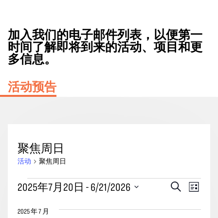
加入我们的电子邮件列表，以便第一
时间了解即将到来的活动、项目和更
多信息。
活动预告
聚焦周日
活动
聚焦周日
活
活
事
2025年7月20日
 - 
6/21/2026
搜
列
动
动
索
件
表
选
搜
视
2025 年 7 月
择