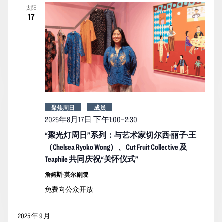
太阳
17
聚焦周日
成员
2025年8月17日 下午1:00
–
2:30
“聚光灯周日”系列：与艺术家切尔西·丽子·王
（Chelsea Ryoko Wong）、Cut Fruit Collective 及
Teaphile 共同庆祝“关怀仪式”
詹姆斯-莫尔剧院
免费向公众开放
2025 年 9 月