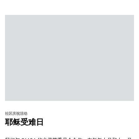
from standout Bay Area Black chefs and food vendors,
and hands-on activities that invite visitors of all ages to
move, make, and connect in celebration of Black culture.
社区庆祝活动
耶稣受难日