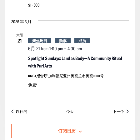
$1 - $30
2026 年 6 月
太阳
21
聚焦周日
购票
成员
6月 21 from 1:00 pm
–
4:00 pm
Spotlight Sundays: Land as Body—A Community Ritual
with Puri Arts
OMCA报告厅
加利福尼亚州奥克兰市奥克1000号
免费
活动
活动
以往的
今天
下一个
订阅日历