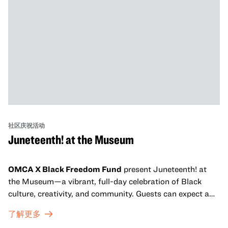
社区庆祝活动
Juneteenth! at the Museum
OMCA X Black Freedom Fund
present Juneteenth! at
the Museum—a vibrant, full-day celebration of Black
culture, creativity, and community. Guests can expect a
dynamic campus filled with live performances and DJ
了解更多
sets from boundary-pushing artists, delicious offerings