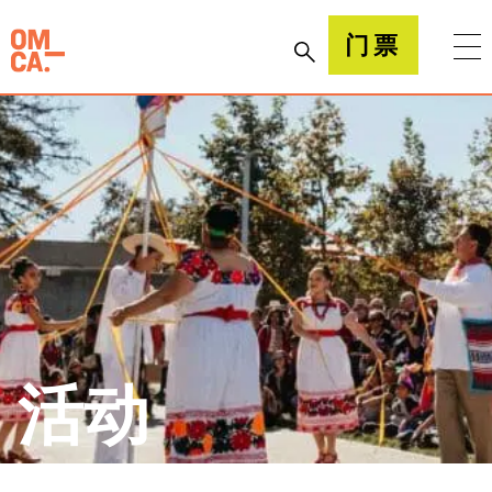
跳
到
加州奥克兰博物馆(OMCA)
门票
内
容
活动