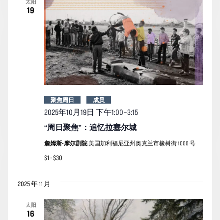
太阳
19
聚焦周日
成员
2025年10月19日
下午1:00
–
3:15
“周日聚焦”：追忆拉塞尔城
詹姆斯-摩尔剧院
美国加利福尼亚州奥克兰市橡树街 1000 号
$1 - $30
2025 年 11 月
太阳
16