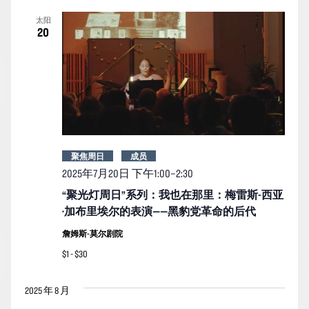
索
图
日
太阳
期。
和
导
20
视
航
图
导
航
聚焦周日
成员
2025年7月20日 下午1:00
–
2:30
“聚光灯周日”系列：我也在那里：梅雷斯-西亚
·加布里埃尔的表演——黑豹党革命的后代
詹姆斯-莫尔剧院
$1 - $30
2025 年 8 月