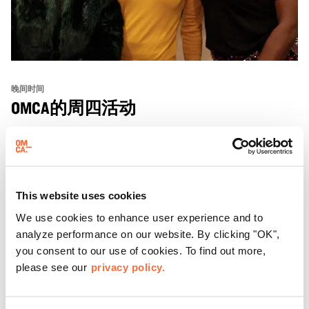
晚间时间
OMCA的周四活动
来OMCA体验“周四之夜”（ThursDates）——这是您每周
一次的博物馆之夜，尽享鸡尾酒、文化与社群氛围。您可以
在米歇尔·麦奎因（Michele McQueen）主厨掌勺的Town
This website uses cookies
Fare Cafe与朋友畅聊，在音乐声中品尝饮品和小食；或者
了解更多
探索那些在夜幕下焕发活力的展厅，那里将呈现快闪表演、
We use cookies to enhance user experience and to
主题对谈、现场绘画等丰富活动——仅限成人参与！
analyze performance on our website. By clicking "OK",
you consent to our use of cookies. To find out more,
please see our
privacy policy.