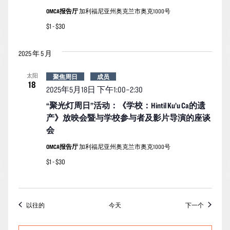
OMCA报告厅
加利福尼亚州奥克兰市奥克1000号
$1 - $30
2025 年 5 月
太阳
聚焦周日
成员
18
2025年5月18日 下午1:00
–
2:30
“聚光灯周日”活动：《学校：Hintil Ku’u Ca的遗
产》放映会暨与学校参与者及影片导演的座谈
会
OMCA报告厅
加利福尼亚州奥克兰市奥克1000号
$1 - $30
活动
活动
以往的
今天
下一个