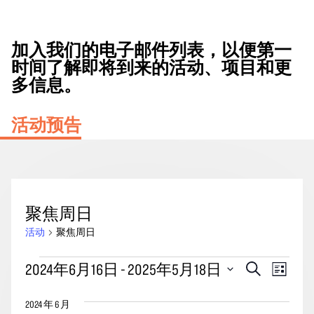
加入我们的电子邮件列表，以便第一
时间了解即将到来的活动、项目和更
多信息。
活动预告
聚焦周日
活动
聚焦周日
活
活
事
2024年6月16日
 - 
2025年5月18日
搜
列
动
动
索
件
表
选
搜
视
2024 年 6 月
择