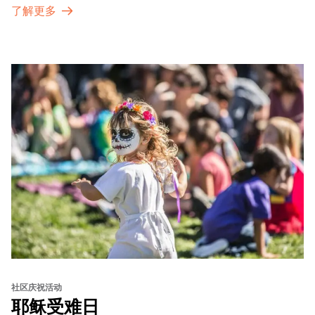
了解更多
sets from boundary-pushing artists, delicious offerings
from standout Bay Area Black chefs and food vendors,
and hands-on activities that invite visitors of all ages to
move, make, and connect in celebration of Black culture.
社区庆祝活动
耶稣受难日