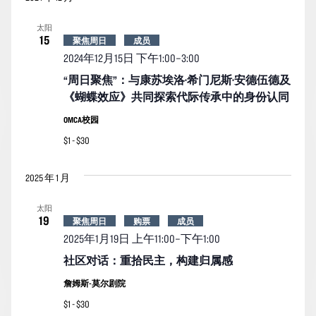
太阳
15
聚焦周日
成员
2024年12月15日 下午1:00
–
3:00
“周日聚焦”：与康苏埃洛·希门尼斯·安德伍德及
《蝴蝶效应》共同探索代际传承中的身份认同
OMCA校园
$1 - $30
2025 年 1 月
太阳
19
聚焦周日
购票
成员
2025年1月19日 上午11:00
–
下午1:00
社区对话：重拾民主，构建归属感
詹姆斯-莫尔剧院
$1 - $30