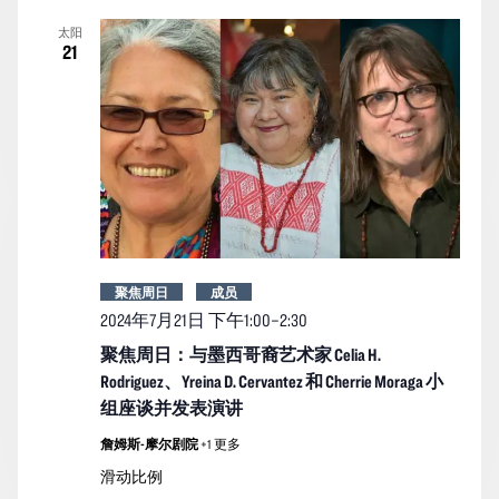
太阳
21
聚焦周日
成员
2024年7月21日 下午1:00
–
2:30
聚焦周日：与墨西哥裔艺术家 Celia H.
Rodriguez、Yreina D. Cervantez 和 Cherrie Moraga 小
组座谈并发表演讲
詹姆斯-摩尔剧院
+1 更多
滑动比例