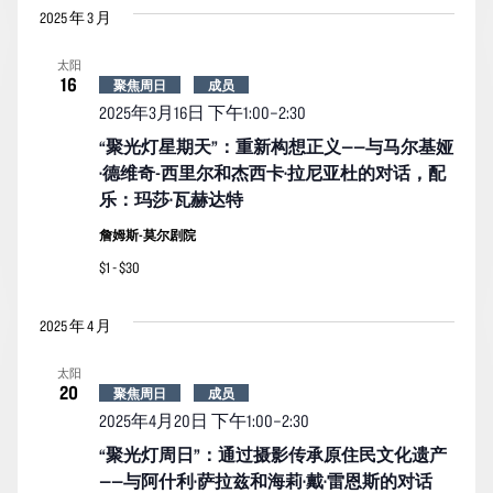
2025 年 3 月
太阳
16
聚焦周日
成员
2025年3月16日 下午1:00
–
2:30
“聚光灯星期天”：重新构想正义——与马尔基娅
·德维奇-西里尔和杰西卡·拉尼亚杜的对话，配
乐：玛莎·瓦赫达特
詹姆斯-莫尔剧院
$1 - $30
2025 年 4 月
太阳
20
聚焦周日
成员
2025年4月20日 下午1:00
–
2:30
“聚光灯周日”：通过摄影传承原住民文化遗产
——与阿什利·萨拉兹和海莉·戴·雷恩斯的对话