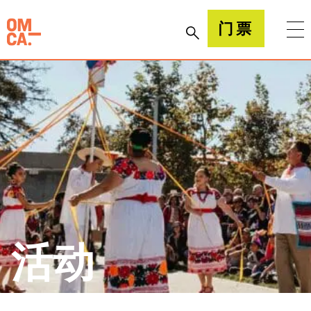
跳
到
加州奥克兰博物馆(OMCA)
门票
内
容
活动