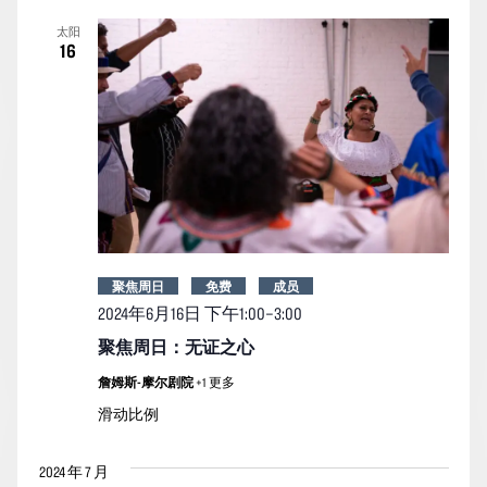
索
图
日
太阳
期。
和
导
16
视
航
图
导
航
聚焦周日
免费
成员
2024年6月16日 下午1:00
–
3:00
聚焦周日：无证之心
詹姆斯-摩尔剧院
+1 更多
滑动比例
2024 年 7 月