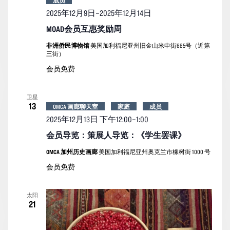
成员
2025年12月9日
–
2025年12月14日
MOAD会员互惠奖励周
非洲侨民博物馆
美国加利福尼亚州旧金山米申街685号（近第
三街）
会员免费
卫星
13
OMCA 画廊聊天室
家庭
成员
2025年12月13日 下午12:00
–
1:00
会员导览：策展人导览：《学生罢课》
OMCA 加州历史画廊
美国加利福尼亚州奥克兰市橡树街 1000 号
会员免费
太阳
21