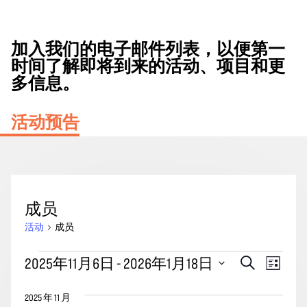
加入我们的电子邮件列表，以便第一
时间了解即将到来的活动、项目和更
多信息。
活动预告
成员
活动
成员
活
活
事
2025年11月6日
 - 
2026年1月18日
搜
列
动
动
索
件
表
选
搜
视
2025 年 11 月
择