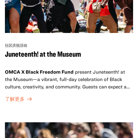
社区庆祝活动
Juneteenth! at the Museum
OMCA X Black Freedom Fund
present Juneteenth! at
the Museum—a vibrant, full-day celebration of Black
culture, creativity, and community. Guests can expect a
dynamic campus filled with live performances and DJ
了解更多
sets from boundary-pushing artists, delicious offerings
from standout Bay Area Black chefs and food vendors,
and hands-on activities that invite visitors of all ages to
move, make, and connect in celebration of Black culture.