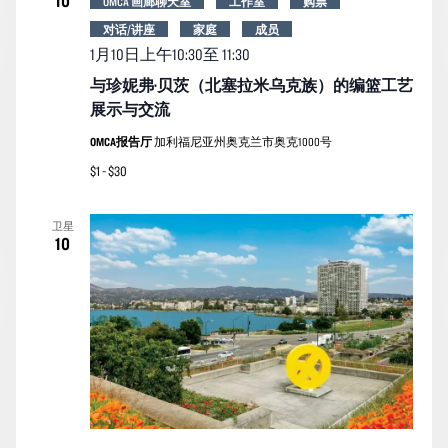
10
OMCA 画廊聊天室
工作室
购票
对话/讲座
家庭
成员
1月10日上午10:30至
11:30
与珍妮弗·贝茨（北塞拉米乌克族）的编篮工艺
展示与交流
OMCA报告厅
加利福尼亚州奥克兰市奥克1000号
$1 - $30
卫星
10