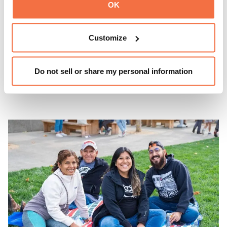
OMCA的周四活动
OK
来OMCA体验“周四之夜”（ThursDates）——这是您每周
Customize
一次的博物馆之夜，尽享鸡尾酒、文化与社群氛围。您可以
在米歇尔·麦奎因（Michele McQueen）主厨掌勺的Town
Do not sell or share my personal information
Fare Cafe与朋友畅聊，在音乐声中品尝饮品和小食；或者
了解更多
探索那些在夜幕下焕发活力的展厅，那里将呈现快闪表演、
主题对谈、现场绘画等丰富活动——仅限成人参与！