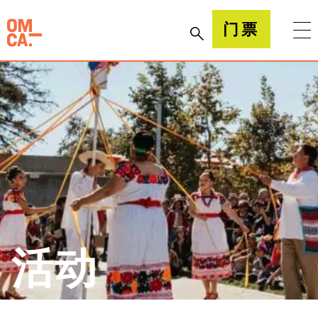
跳
到
加州奥克兰博物馆(OMCA)
门票
内
容
活动