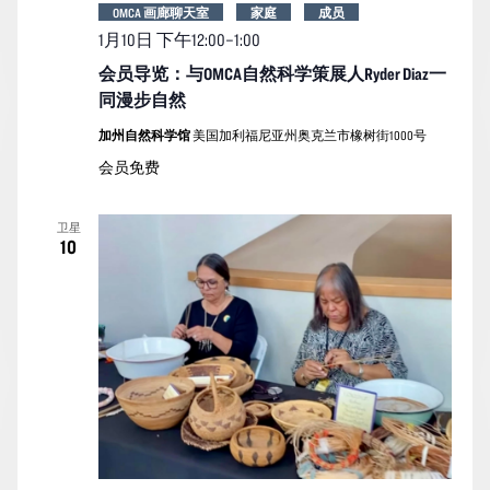
OMCA 画廊聊天室
家庭
成员
1月10日 下午12:00
–
1:00
会员导览：与OMCA自然科学策展人Ryder Diaz一
同漫步自然
加州自然科学馆
美国加利福尼亚州奥克兰市橡树街1000号
会员免费
卫星
10