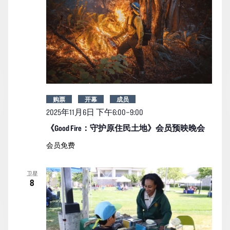
购票
开幕
成员
2025年11月6日 下午6:00
–
9:00
《Good Fire：守护原住民土地》会员预映晚会
会员免费
卫星
8