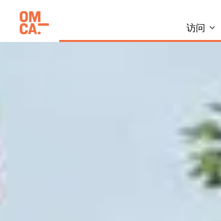
跳
加州奥克兰博物馆(OMCA)
到
访问
内
容