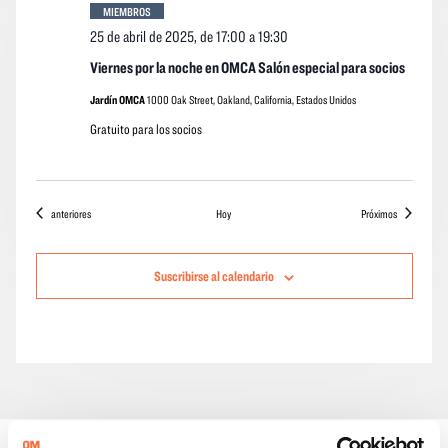
MIEMBROS
25 de abril de 2025, de 17:00
a
19:30
Viernes por la noche en OMCA Salón especial para socios
Jardín OMCA
1000 Oak Street, Oakland, California, Estados Unidos
Gratuito para los socios
Eventos
eventos
anteriores
Hoy
Próximos
Suscribirse al calendario