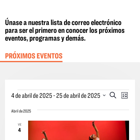
Únase a nuestra lista de correo electrónico
para ser el primero en conocer los próximos
eventos, programas y demás.
PRÓXIMOS EVENTOS
Eventos
Eventos
Naveg
4 de abril de 2025
 - 
25 de abril de 2025
Buscar
Lista
en
Búsqueda
por
Seleccione
y
las
Abril de 2025
la
vistas
vistas
fecha.
VIE
Navegació
de
4
los