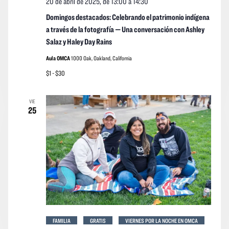
20 de abril de 2025, de 13:00
a
14:30
Domingos destacados: Celebrando el patrimonio indígena
a través de la fotografía — Una conversación con Ashley
Salaz y Haley Day Rains
Aula OMCA
1000 Oak, Oakland, California
$1 - $30
VIE
25
FAMILIA
GRATIS
VIERNES POR LA NOCHE EN OMCA