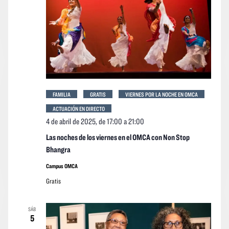
event
FAMILIA
GRATIS
VIERNES POR LA NOCHE EN OMCA
ACTUACIÓN EN DIRECTO
4 de abril de 2025, de 17:00
a
21:00
Las noches de los viernes en el OMCA con Non Stop
Bhangra
Campus OMCA
Gratis
SÁB
5