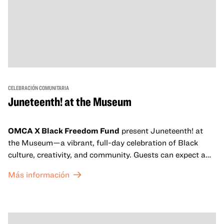
CELEBRACIÓN COMUNITARIA
Juneteenth! at the Museum
OMCA X Black Freedom Fund
present Juneteenth! at
the Museum—a vibrant, full-day celebration of Black
culture, creativity, and community. Guests can expect a
dynamic campus filled with live performances and DJ
Más información
sets from boundary-pushing artists, delicious offerings
from standout Bay Area Black chefs and food vendors,
and hands-on activities that invite visitors of all ages to
move, make, and connect in celebration of Black culture.