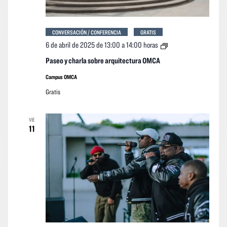
CONVERSACIÓN / CONFERENCIA
GRATIS
Paseo
6 de abril de 2025 de 13:00
a
14:00 horas
y
charla
Paseo y charla sobre arquitectura OMCA
sobre
arquitectura
Campus OMCA
OMCA
Gratis
VIE
11