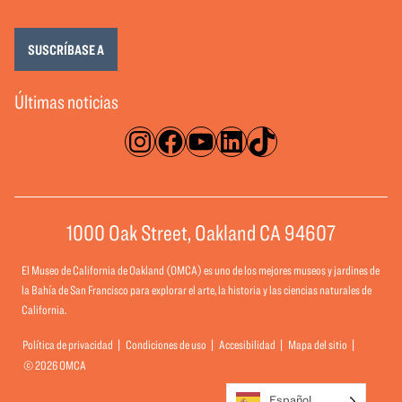
SUSCRÍBASE A
Últimas noticias
Instagram
Facebook
YouTube
LinkedIn
TikTok
1000 Oak Street, Oakland CA 94607
El Museo de California de Oakland (OMCA) es uno de los mejores museos y jardines de
la Bahía de San Francisco para explorar el arte, la historia y las ciencias naturales de
California.
Política de privacidad
Condiciones de uso
Accesibilidad
Mapa del sitio
© 2026 OMCA
Español