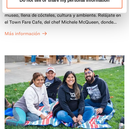
Do not sell or share my personal information
Disfruta de ThursDates en el OMCA: tu cita semanal en el
museo, llena de cócteles, cultura y ambiente. Relájate en
el Town Fare Cafe, del chef Michele McQueen, donde
podrás disfrutar de bebidas y aperitivos con música de
Más información
fondo, o explora las galerías, que cobran vida por la noche
con una mezcla de actuaciones improvisadas, charlas,
sesiones de dibujo en directo y mucho más... ¡solo para
adultos!