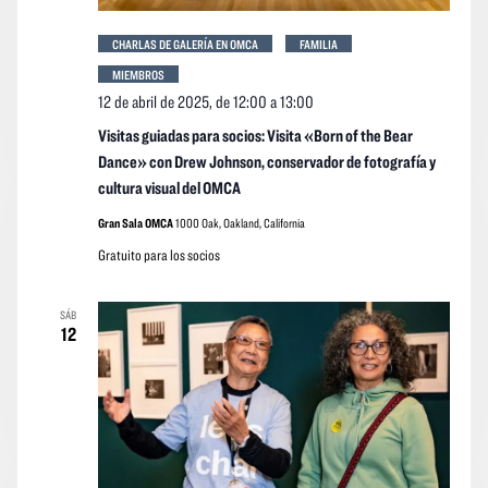
CHARLAS DE GALERÍA EN OMCA
FAMILIA
MIEMBROS
12 de abril de 2025, de 12:00
a
13:00
Visitas guiadas para socios: Visita «Born of the Bear
Dance» con Drew Johnson, conservador de fotografía y
cultura visual del OMCA
Gran Sala OMCA
1000 Oak, Oakland, California
Gratuito para los socios
SÁB
12