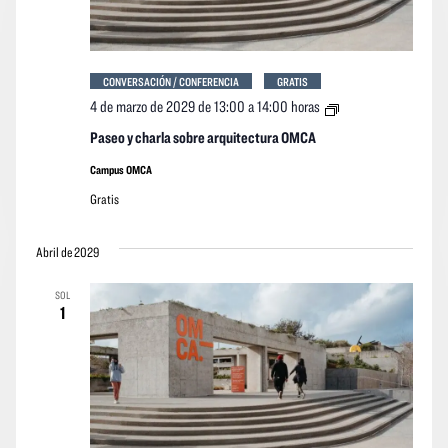
CONVERSACIÓN / CONFERENCIA
GRATIS
Paseo
4 de marzo de 2029 de 13:00
a
14:00 horas
y
charla
Paseo y charla sobre arquitectura OMCA
sobre
arquitectura
Campus OMCA
OMCA
Gratis
Abril de 2029
SOL
1