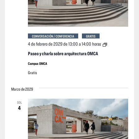
CONVERSACIÓN / CONFERENCIA
GRATIS
Paseo
4 de febrero de 2029 de 13:00
a
14:00 horas
y
charla
Paseo y charla sobre arquitectura OMCA
sobre
arquitectura
Campus OMCA
OMCA
Gratis
Marzo de 2029
SOL
4