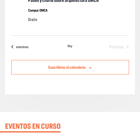
Paseo y charla sobre arquitectura OMCA
sobre
arquitectura
Campus OMCA
OMCA
Gratis
Hoy
Próximos
Eventos
anteriores
eventos
Suscribirse al calendario
EVENTOS EN CURSO