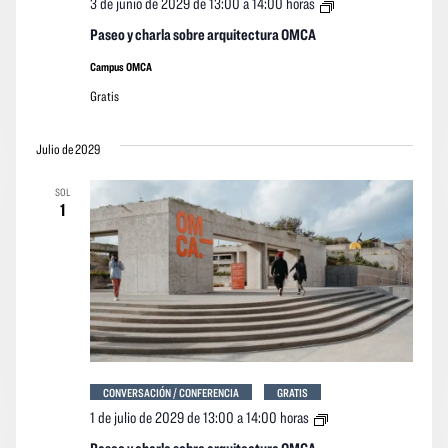
3 de junio de 2029 de 13:00
a
14:00 horas
y
charla
Paseo y charla sobre arquitectura OMCA
sobre
arquitectura
Campus OMCA
OMCA
Gratis
Julio de 2029
SOL
1
CONVERSACIÓN / CONFERENCIA
GRATIS
Paseo
1 de julio de 2029 de 13:00
a
14:00 horas
y
charla