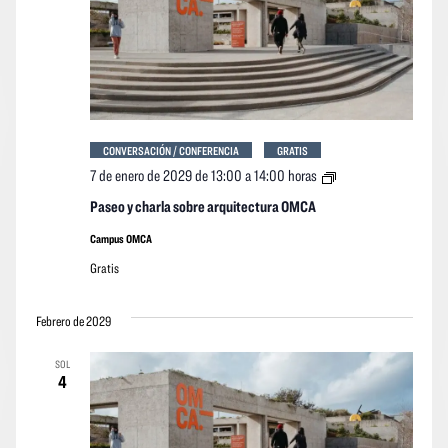
event
CONVERSACIÓN / CONFERENCIA
GRATIS
Paseo
7 de enero de 2029 de 13:00
a
14:00 horas
y
charla
Paseo y charla sobre arquitectura OMCA
sobre
arquitectura
Campus OMCA
OMCA
Gratis
Febrero de 2029
SOL
4