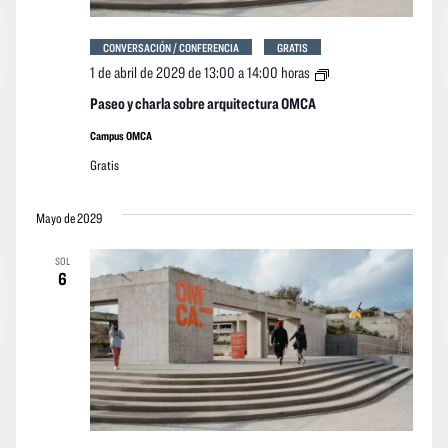
CONVERSACIÓN / CONFERENCIA
GRATIS
Paseo
1 de abril de 2029 de 13:00
a
14:00 horas
y
charla
Paseo y charla sobre arquitectura OMCA
sobre
arquitectura
Campus OMCA
OMCA
Gratis
Mayo de 2029
SOL
6