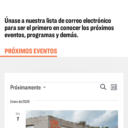
Únase a nuestra lista de correo electrónico
para ser el primero en conocer los próximos
eventos, programas y demás.
PRÓXIMOS EVENTOS
Eventos
Eventos
Naveg
Próximamente
Buscar
Lista
en
Búsqueda
por
Seleccione
y
las
Enero de 2029
la
vistas
vistas
fecha.
SOL
Navegació
de
7
los