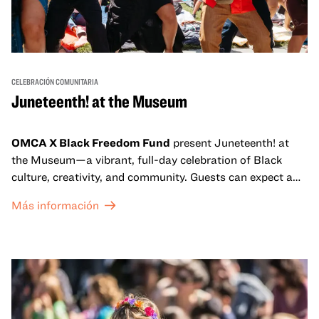
CELEBRACIÓN COMUNITARIA
Juneteenth! at the Museum
OMCA X Black Freedom Fund
present Juneteenth! at
the Museum—a vibrant, full-day celebration of Black
culture, creativity, and community. Guests can expect a
dynamic campus filled with live performances and DJ
Más información
sets from boundary-pushing artists, delicious offerings
from standout Bay Area Black chefs and food vendors,
and hands-on activities that invite visitors of all ages to
move, make, and connect in celebration of Black culture.