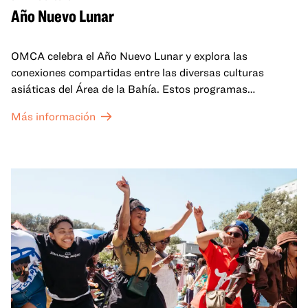
Año Nuevo Lunar
OMCA celebra el Año Nuevo Lunar y explora las
conexiones compartidas entre las diversas culturas
asiáticas del Área de la Bahía. Estos programas
familiares incluirán ofertas virtuales y presenciales que
Más información
celebran y honran las tradiciones del Año Nuevo Lunar a
través de cuentos, actuaciones, actividades,
demostraciones de cocina y mucho más. La OMCA ofrece
un espacio para que nuestras comunidades AAPI se
reúnan y se eleven mutuamente con círculos de curación
tanto presenciales como virtuales.