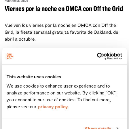
HORARIO DE TARDE
Viernes por la noche en OMCA con Off the Grid
Vuelven los viernes por la noche en OMCA con Off the
Grid, la fiesta semanal gratuita favorita de Oakland, de
abril a octubre.
Reúnase con la familia, los amigos y la comunidad todos
los viernes de 17:00 a 21:00 para disfrutar de música en
directo, actividades prácticas, camiones de comida Off
the Grid (OTG) y acceso nocturno a nuestras galerías y
Más información
This website uses cookies
exposiciones especiales, con una
entrada al Museo
.
We use cookies to enhance user experience and to
analyze performance on our website. By clicking "OK",
you consent to our use of cookies. To find out more,
please see our
privacy policy.
Show details