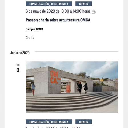
CONVERSACIÓN / CONFERENCIA
GRATIS
Paseo
6 de mayo de 2029 de 13:00
a
14:00 horas
y
charla
Paseo y charla sobre arquitectura OMCA
sobre
arquitectura
Campus OMCA
OMCA
Gratis
Junio de 2029
SOL
3
CONVERSACIÓN / CONFERENCIA
GRATIS
Paseo