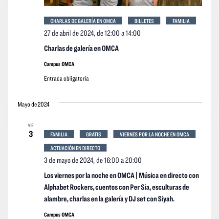
CHARLAS DE GALERÍA EN OMCA
BILLETES
FAMILIA
27 de abril de 2024, de 12:00
a
14:00
Charlas de galería en OMCA
Campus OMCA
Entrada obligatoria
Mayo de 2024
VIE
3
FAMILIA
GRATIS
VIERNES POR LA NOCHE EN OMCA
ACTUACIÓN EN DIRECTO
3 de mayo de 2024, de 16:00
a
20:00
Los viernes por la noche en OMCA | Música en directo con
Alphabet Rockers, cuentos con Per Sia, esculturas de
alambre, charlas en la galería y DJ set con Siyah.
Campus OMCA