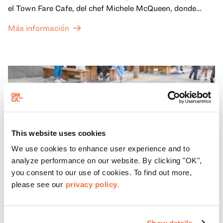
el Town Fare Cafe, del chef Michele McQueen, donde
podrás disfrutar de bebidas y aperitivos con música de
Más información
fondo, o explora las galerías, que cobran vida por la noche
con una mezcla de actuaciones improvisadas, charlas,
sesiones de dibujo en directo y mucho más... ¡solo para
adultos!
This website uses cookies
We use cookies to enhance user experience and to
analyze performance on our website. By clicking "OK",
you consent to our use of cookies. To find out more,
please see our
privacy policy.
Show details