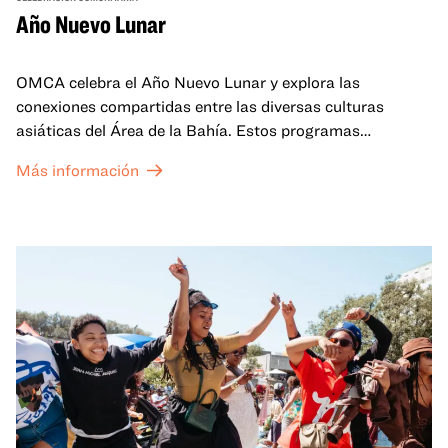
Año Nuevo Lunar
OMCA celebra el Año Nuevo Lunar y explora las
conexiones compartidas entre las diversas culturas
asiáticas del Área de la Bahía. Estos programas
familiares incluirán ofertas virtuales y presenciales que
Más información
celebran y honran las tradiciones del Año Nuevo Lunar a
través de cuentos, actuaciones, actividades,
demostraciones de cocina y mucho más. La OMCA ofrece
un espacio para que nuestras comunidades AAPI se
reúnan y se eleven mutuamente con círculos de curación
tanto presenciales como virtuales.