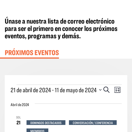
Únase a nuestra lista de correo electrónico
para ser el primero en conocer los próximos
eventos, programas y demás.
PRÓXIMOS EVENTOS
Eventos
Eventos
Naveg
21 de abril de 2024
 - 
11 de mayo de 2024
Buscar
Lista
en
Búsqueda
por
Seleccione
y
las
Abril de 2024
la
vistas
vistas
fecha.
SOL
Navegació
de
21
DOMINGOS DESTACADOS
CONVERSACIÓN / CONFERENCIA
los
MIEMBROS