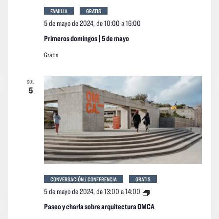
FAMILIA
GRATIS
5 de mayo de 2024, de 10:00
a
16:00
Primeros domingos | 5 de mayo
Gratis
SOL
5
CONVERSACIÓN / CONFERENCIA
GRATIS
Paseo
5 de mayo de 2024, de 13:00
a
14:00
y
charla
Paseo y charla sobre arquitectura OMCA
sobre