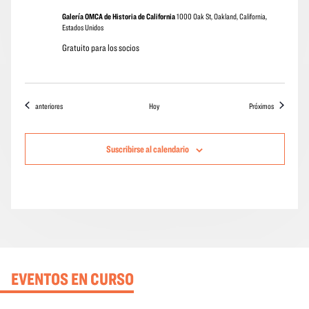
Galería OMCA de Historia de California
1000 Oak St, Oakland, California,
Estados Unidos
Gratuito para los socios
Eventos
eventos
anteriores
Hoy
Próximos
Suscribirse al calendario
EVENTOS EN CURSO