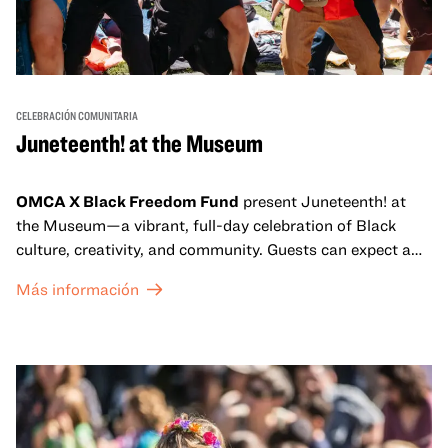
CELEBRACIÓN COMUNITARIA
Juneteenth! at the Museum
OMCA X Black Freedom Fund
present Juneteenth! at
the Museum—a vibrant, full-day celebration of Black
culture, creativity, and community. Guests can expect a
dynamic campus filled with live performances and DJ
Más información
sets from boundary-pushing artists, delicious offerings
from standout Bay Area Black chefs and food vendors,
and hands-on activities that invite visitors of all ages to
move, make, and connect in celebration of Black culture.