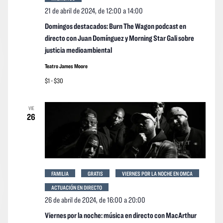
event
21 de abril de 2024, de 12:00
a
14:00
Domingos destacados: Burn The Wagon podcast en
directo con Juan Domínguez y Morning Star Gali sobre
justicia medioambiental
Teatro James Moore
$1 - $30
VIE
26
FAMILIA
GRATIS
VIERNES POR LA NOCHE EN OMCA
ACTUACIÓN EN DIRECTO
26 de abril de 2024, de 16:00
a
20:00
Viernes por la noche: música en directo con MacArthur