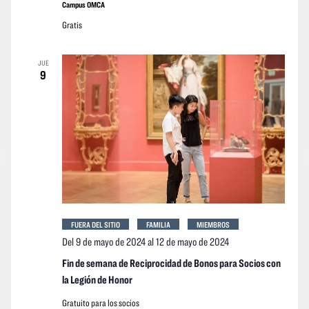
arquitectura
Campus OMCA
OMCA
Gratis
JUE
9
FUERA DEL SITIO
FAMILIA
MIEMBROS
Del 9 de mayo de 2024
al
12 de mayo de 2024
Fin de semana de Reciprocidad de Bonos para Socios con
la Legión de Honor
Gratuito para los socios