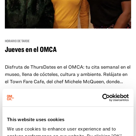
HORARIO DE TARDE
Jueves en el OMCA
Disfruta de ThursDates en el OMCA: tu cita semanal en el
museo, llena de cócteles, cultura y ambiente. Relájate en
el Town Fare Cafe, del chef Michele McQueen, donde
podrás disfrutar de bebidas y aperitivos con música de
Más información
fondo, o explora las galerías, que cobran vida por la noche
con una mezcla de actuaciones improvisadas, charlas,
sesiones de dibujo en directo y mucho más... ¡solo para
adultos!
This website uses cookies
We use cookies to enhance user experience and to