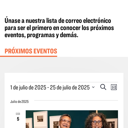
Únase a nuestra lista de correo electrónico
para ser el primero en conocer los próximos
eventos, programas y demás.
PRÓXIMOS EVENTOS
Eventos
Eventos
Naveg
1 de julio de 2025
 - 
25 de julio de 2025
Buscar
Lista
en
Búsqueda
por
Seleccione
y
las
Julio de 2025
la
vistas
vistas
fecha.
SÁB
Navegació
de
5
los