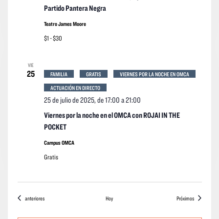
Partido Pantera Negra
Teatro James Moore
$1 - $30
VIE
25
FAMILIA
GRATIS
VIERNES POR LA NOCHE EN OMCA
ACTUACIÓN EN DIRECTO
25 de julio de 2025, de 17:00
a
21:00
Viernes por la noche en el OMCA con ROJAI IN THE
POCKET
Campus OMCA
Gratis
Eventos
eventos
anteriores
Hoy
Próximos