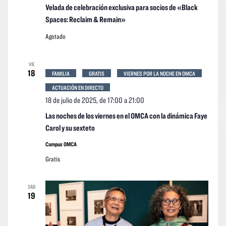
Velada de celebración exclusiva para socios de «Black
Spaces: Reclaim & Remain»
Agotado
VIE
18
FAMILIA
GRATIS
VIERNES POR LA NOCHE EN OMCA
ACTUACIÓN EN DIRECTO
18 de julio de 2025, de 17:00
a
21:00
Las noches de los viernes en el OMCA con la dinámica Faye
Carol y su sexteto
Campus OMCA
Gratis
SÁB
19