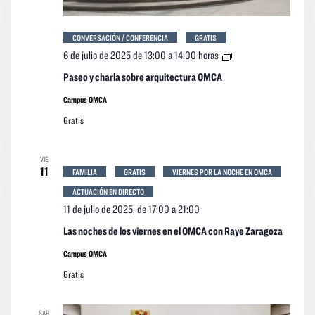
CONVERSACIÓN / CONFERENCIA
GRATIS
Paseo
6 de julio de 2025 de 13:00
a
14:00 horas
y
charla
Paseo y charla sobre arquitectura OMCA
sobre
arquitectura
Campus OMCA
OMCA
Gratis
VIE
11
FAMILIA
GRATIS
VIERNES POR LA NOCHE EN OMCA
ACTUACIÓN EN DIRECTO
11 de julio de 2025, de 17:00
a
21:00
Las noches de los viernes en el OMCA con Raye Zaragoza
Campus OMCA
Gratis
SÁB