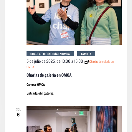
event
CHARLAS DE GALERÍA EN OMCA
FAMILIA
5 de julio de 2025, de 13:00
a
15:00
Charlas de galería en
OMCA
Charlas de galería en OMCA
Campus OMCA
Entrada obligatoria
SOL
6