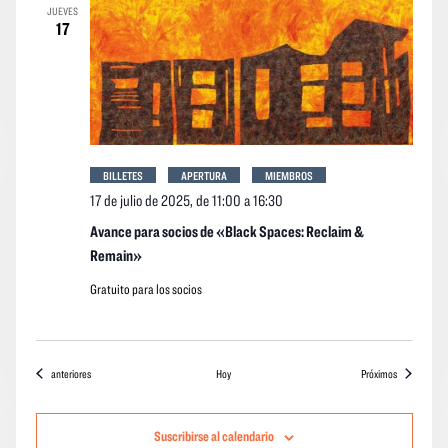
JUEVES
17
BILLETES
APERTURA
MIEMBROS
17 de julio de 2025, de 11:00
a
16:30
Avance para socios de «Black Spaces: Reclaim &
Remain»
Gratuito para los socios
Eventos
eventos
anteriores
Hoy
Próximos
Suscribirse al calendario