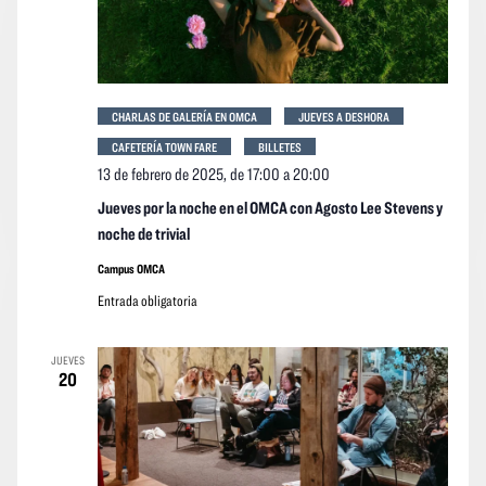
CHARLAS DE GALERÍA EN OMCA
JUEVES A DESHORA
CAFETERÍA TOWN FARE
BILLETES
13 de febrero de 2025, de 17:00
a
20:00
Jueves por la noche en el OMCA con Agosto Lee Stevens y
noche de trivial
Campus OMCA
Entrada obligatoria
JUEVES
20