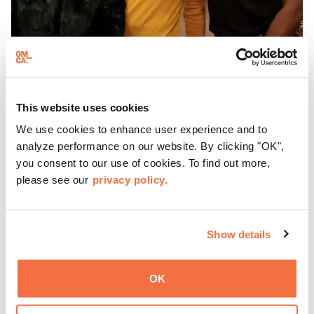
HORARIO DE TARDE
Jueves en el OMCA
This website uses cookies
We use cookies to enhance user experience and to
Disfruta de ThursDates en el OMCA: tu cita semanal en el
analyze performance on our website. By clicking "OK",
museo, llena de cócteles, cultura y ambiente. Relájate en
you consent to our use of cookies. To find out more,
el Town Fare Cafe, del chef Michele McQueen, donde
please see our
privacy policy.
podrás disfrutar de bebidas y aperitivos con música de
Más información
fondo, o explora las galerías, que cobran vida por la noche
con una mezcla de actuaciones improvisadas, charlas,
sesiones de dibujo en directo y mucho más... ¡solo para
Show details
adultos!
OK