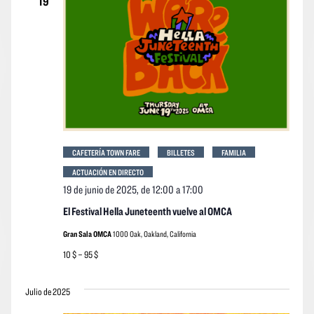
19
CAFETERÍA TOWN FARE
BILLETES
FAMILIA
ACTUACIÓN EN DIRECTO
19 de junio de 2025, de 12:00
a
17:00
El Festival Hella Juneteenth vuelve al OMCA
Gran Sala OMCA
1000 Oak, Oakland, California
10 $ – 95 $
Julio de 2025