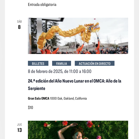
Entrada obligatoria
SÁB
8
BILLETES
FAMILIA
ACTUACIÓN EN DIRECTO
8 de febrero de 2025, de 11:00
a
16:00
24.ª edición del Año Nuevo Lunar en el OMCA: Año de la
Serpiente
Gran Sala OMCA
1000 Oak, Oakland, California
$10
JUE
13