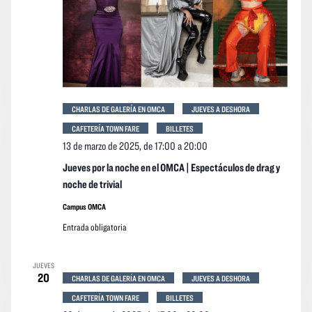
CHARLAS DE GALERÍA EN OMCA
JUEVES A DESHORA
CAFETERÍA TOWN FARE
BILLETES
13 de marzo de 2025, de 17:00
a
20:00
Jueves por la noche en el OMCA | Espectáculos de drag y
noche de trivial
Campus OMCA
Entrada obligatoria
JUEVES
20
CHARLAS DE GALERÍA EN OMCA
JUEVES A DESHORA
CAFETERÍA TOWN FARE
BILLETES