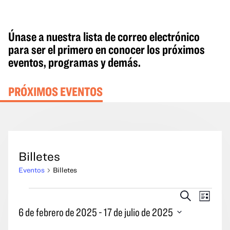
Únase a nuestra lista de correo electrónico
para ser el primero en conocer los próximos
eventos, programas y demás.
PRÓXIMOS EVENTOS
Billetes
Eventos
Billetes
Eventos
Eventos
Naveg
Buscar
Lista
en
Búsqueda
por
6 de febrero de 2025
 - 
17 de julio de 2025
y
las
Seleccione