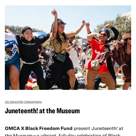
un espacio para que nuestras comunidades AAPI se
reúnan y se eleven mutuamente con círculos de curación
tanto presenciales como virtuales.
CELEBRACIÓN COMUNITARIA
Juneteenth! at the Museum
OMCA X Black Freedom Fund
present Juneteenth! at
the Museum—a vibrant, full-day celebration of Black