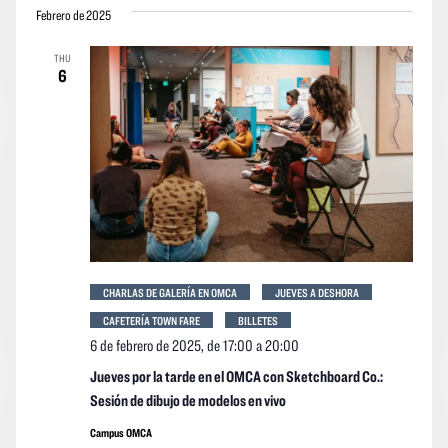
vistas
vistas
Febrero de 2025
la
Navegació
de
fecha.
THU
los
6
event
CHARLAS DE GALERÍA EN OMCA
JUEVES A DESHORA
CAFETERÍA TOWN FARE
BILLETES
6 de febrero de 2025, de 17:00
a
20:00
Jueves por la tarde en el OMCA con Sketchboard Co.:
Sesión de dibujo de modelos en vivo
Campus OMCA