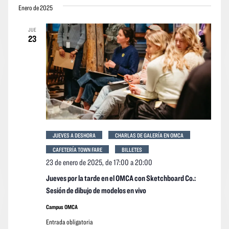
vistas
vistas
Enero de 2025
la
Navegació
de
fecha.
JUE
los
23
event
JUEVES A DESHORA
CHARLAS DE GALERÍA EN OMCA
CAFETERÍA TOWN FARE
BILLETES
23 de enero de 2025, de 17:00
a
20:00
Jueves por la tarde en el OMCA con Sketchboard Co.:
Sesión de dibujo de modelos en vivo
Campus OMCA
Entrada obligatoria