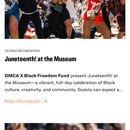
CELEBRACIÓN COMUNITARIA
Juneteenth! at the Museum
OMCA X Black Freedom Fund
present Juneteenth! at
the Museum—a vibrant, full-day celebration of Black
culture, creativity, and community. Guests can expect a
dynamic campus filled with live performances and DJ
Más información
sets from boundary-pushing artists, delicious offerings
from standout Bay Area Black chefs and food vendors,
and hands-on activities that invite visitors of all ages to
move, make, and connect in celebration of Black culture.