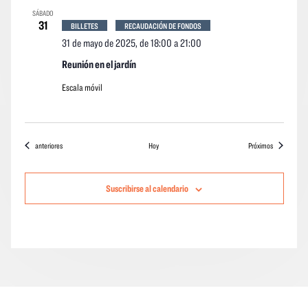
SÁBADO
31
BILLETES
RECAUDACIÓN DE FONDOS
31 de mayo de 2025, de 18:00
a
21:00
Reunión en el jardín
Escala móvil
Eventos
eventos
anteriores
Hoy
Próximos
Suscribirse al calendario