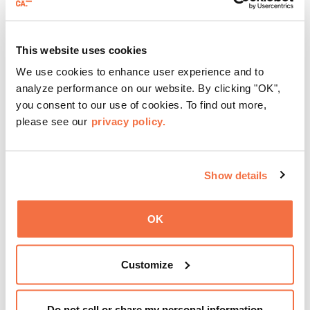
Disfruta de ThursDates en el OMCA: tu cita semanal en el
museo, llena de cócteles, cultura y ambiente. Relájate en
This website uses cookies
el Town Fare Cafe, del chef Michele McQueen, donde
podrás disfrutar de bebidas y aperitivos con música de
We use cookies to enhance user experience and to
Más información
fondo, o explora las galerías, que cobran vida por la noche
analyze performance on our website. By clicking "OK",
con una mezcla de actuaciones improvisadas, charlas,
you consent to our use of cookies. To find out more,
sesiones de dibujo en directo y mucho más... ¡solo para
please see our
privacy policy.
adultos!
Show details
OK
Customize
Do not sell or share my personal information