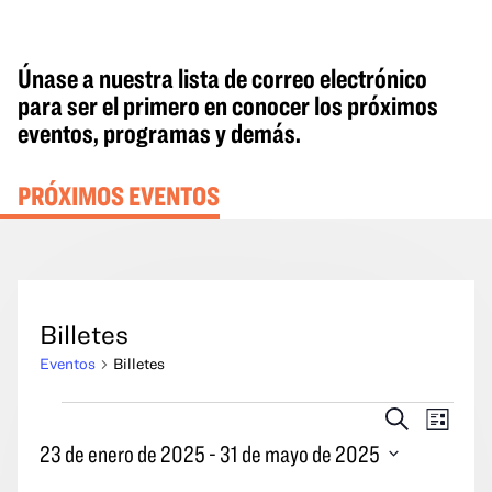
Únase a nuestra lista de correo electrónico
para ser el primero en conocer los próximos
eventos, programas y demás.
PRÓXIMOS EVENTOS
Billetes
Eventos
Billetes
Eventos
Eventos
Naveg
Buscar
Lista
en
Búsqueda
por
23 de enero de 2025
 - 
31 de mayo de 2025
y
las
Seleccione