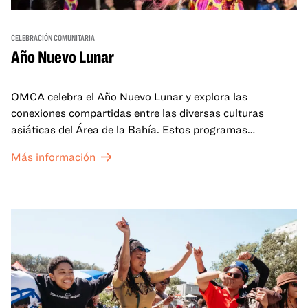
CELEBRACIÓN COMUNITARIA
Año Nuevo Lunar
OMCA celebra el Año Nuevo Lunar y explora las
conexiones compartidas entre las diversas culturas
asiáticas del Área de la Bahía. Estos programas
familiares incluirán ofertas virtuales y presenciales que
Más información
celebran y honran las tradiciones del Año Nuevo Lunar a
través de cuentos, actuaciones, actividades,
demostraciones de cocina y mucho más. La OMCA ofrece
un espacio para que nuestras comunidades AAPI se
reúnan y se eleven mutuamente con círculos de curación
tanto presenciales como virtuales.