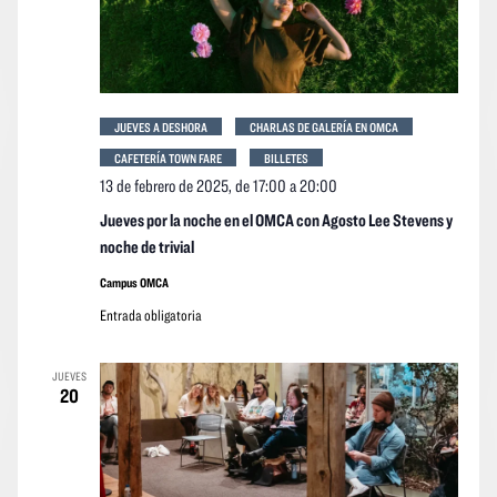
JUEVES A DESHORA
CHARLAS DE GALERÍA EN OMCA
CAFETERÍA TOWN FARE
BILLETES
13 de febrero de 2025, de 17:00
a
20:00
Jueves por la noche en el OMCA con Agosto Lee Stevens y
noche de trivial
Campus OMCA
Entrada obligatoria
JUEVES
20