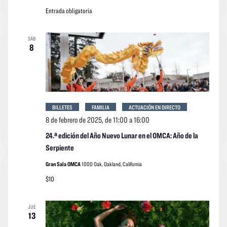
Entrada obligatoria
SÁB
8
BILLETES
FAMILIA
ACTUACIÓN EN DIRECTO
8 de febrero de 2025, de 11:00
a
16:00
24.ª edición del Año Nuevo Lunar en el OMCA: Año de la
Serpiente
Gran Sala OMCA
1000 Oak, Oakland, California
$10
JUE
13