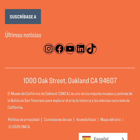
SUSCRÍBASE A
Últimas noticias
Instagram
Facebook
YouTube
LinkedIn
TikTok
1000 Oak Street, Oakland CA 94607
El Museo de California de Oakland (OMCA) es uno de los mejores museos y jardines de
la Bahía de San Francisco para explorar el arte, la historia y las ciencias naturales de
California.
Política de privacidad
Condiciones de uso
Accesibilidad
Mapa del sitio
© 2026 OMCA
Español