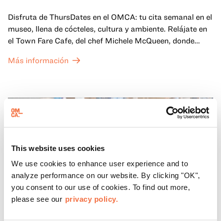
Disfruta de ThursDates en el OMCA: tu cita semanal en el
museo, llena de cócteles, cultura y ambiente. Relájate en
el Town Fare Cafe, del chef Michele McQueen, donde
podrás disfrutar de bebidas y aperitivos con música de
Más información
fondo, o explora las galerías, que cobran vida por la noche
con una mezcla de actuaciones improvisadas, charlas,
sesiones de dibujo en directo y mucho más... ¡solo para
adultos!
This website uses cookies
We use cookies to enhance user experience and to
analyze performance on our website. By clicking "OK",
you consent to our use of cookies. To find out more,
please see our
privacy policy.