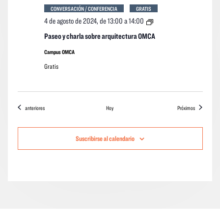
CONVERSACIÓN / CONFERENCIA
GRATIS
Paseo
4 de agosto de 2024, de 13:00
a
14:00
y
charla
Paseo y charla sobre arquitectura OMCA
sobre
arquitectura
Campus OMCA
OMCA
Gratis
Eventos
eventos
anteriores
Hoy
Próximos
Suscribirse al calendario