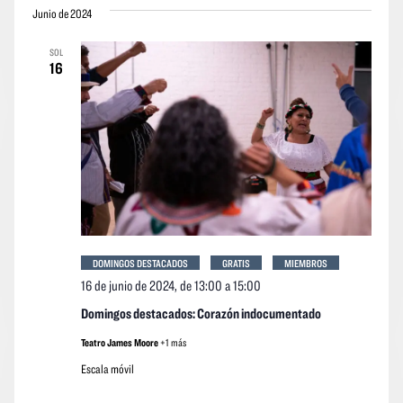
vistas
vistas
Junio de 2024
la
Navegació
de
fecha.
SOL
los
16
event
DOMINGOS DESTACADOS
GRATIS
MIEMBROS
16 de junio de 2024, de 13:00
a
15:00
Domingos destacados: Corazón indocumentado
Teatro James Moore
+1 más
Escala móvil