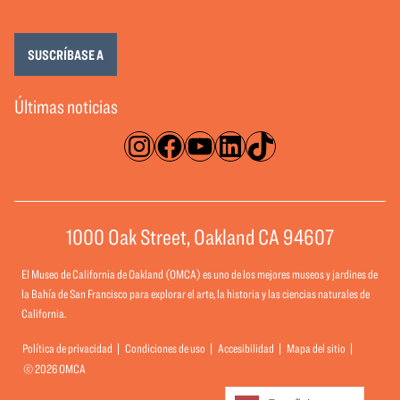
SUSCRÍBASE A
Últimas noticias
Instagram
Facebook
YouTube
LinkedIn
TikTok
1000 Oak Street, Oakland CA 94607
El Museo de California de Oakland (OMCA) es uno de los mejores museos y jardines de
la Bahía de San Francisco para explorar el arte, la historia y las ciencias naturales de
California.
Política de privacidad
Condiciones de uso
Accesibilidad
Mapa del sitio
© 2026 OMCA