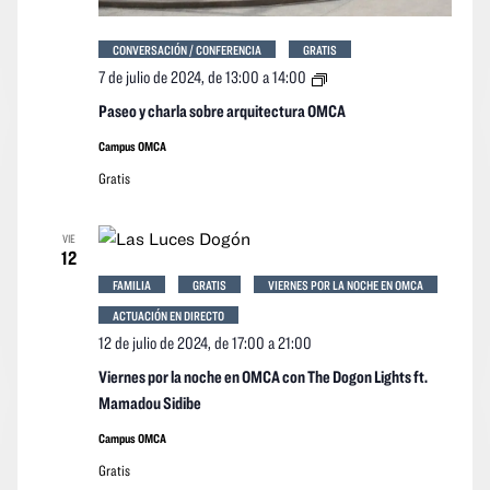
CONVERSACIÓN / CONFERENCIA
GRATIS
Paseo
7 de julio de 2024, de 13:00
a
14:00
y
charla
Paseo y charla sobre arquitectura OMCA
sobre
arquitectura
Campus OMCA
OMCA
Gratis
VIE
12
FAMILIA
GRATIS
VIERNES POR LA NOCHE EN OMCA
ACTUACIÓN EN DIRECTO
12 de julio de 2024, de 17:00
a
21:00
Viernes por la noche en OMCA con The Dogon Lights ft.
Mamadou Sidibe
Campus OMCA
Gratis