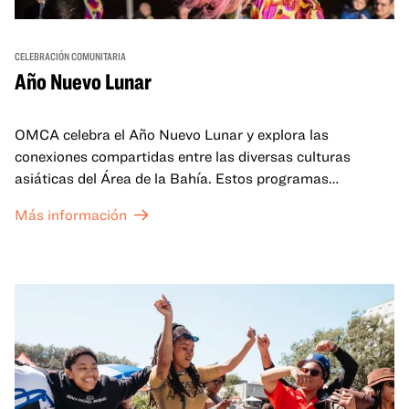
CELEBRACIÓN COMUNITARIA
Año Nuevo Lunar
OMCA celebra el Año Nuevo Lunar y explora las
conexiones compartidas entre las diversas culturas
asiáticas del Área de la Bahía. Estos programas
familiares incluirán ofertas virtuales y presenciales que
Más información
celebran y honran las tradiciones del Año Nuevo Lunar a
través de cuentos, actuaciones, actividades,
demostraciones de cocina y mucho más. La OMCA ofrece
un espacio para que nuestras comunidades AAPI se
reúnan y se eleven mutuamente con círculos de curación
tanto presenciales como virtuales.