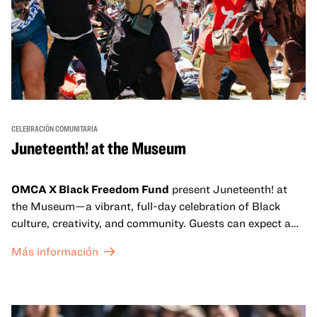
CELEBRACIÓN COMUNITARIA
Juneteenth! at the Museum
OMCA X Black Freedom Fund
present Juneteenth! at
the Museum—a vibrant, full-day celebration of Black
culture, creativity, and community. Guests can expect a
dynamic campus filled with live performances and DJ
Más información
sets from boundary-pushing artists, delicious offerings
from standout Bay Area Black chefs and food vendors,
and hands-on activities that invite visitors of all ages to
move, make, and connect in celebration of Black culture.