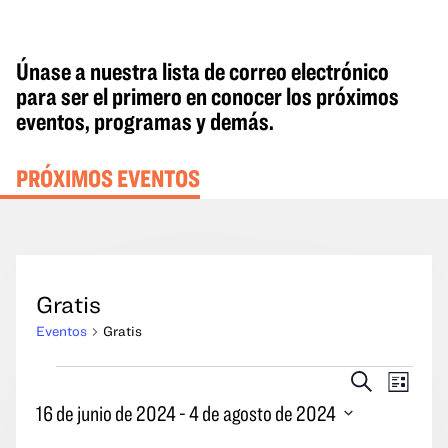
Únase a nuestra lista de correo electrónico
para ser el primero en conocer los próximos
eventos, programas y demás.
PRÓXIMOS EVENTOS
Gratis
Eventos
Gratis
Eventos
Eventos
Naveg
Buscar
Lista
en
Búsqueda
por
16 de junio de 2024
 - 
4 de agosto de 2024
y
las
Seleccione