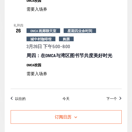
OMCA校园
需要入场券
礼拜四
26
OMCA 画廊聊天室
星期四业余时间
城中村咖啡馆
购票
3月26日 下午5:00
–
8:00
周四：在OMCA与湾区图书节共度美好时光
OMCA校园
需要入场券
活动
活动
以往的
今天
下一个
订阅日历