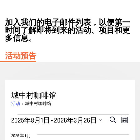
加入我们的电子邮件列表，以便第一
时间了解即将到来的活动、项目和更
多信息。
活动预告
城中村咖啡馆
活动
城中村咖啡馆
活
活
事
2025年8月1日
 - 
2026年3月26日
搜
列
动
动
索
件
表
选
搜
视
2026 年 1 月
择