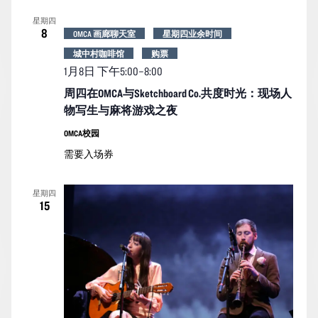
索
图
日
星期四
期。
和
导
8
OMCA 画廊聊天室
星期四业余时间
视
航
城中村咖啡馆
购票
图
1月8日 下午5:00
–
8:00
导
周四在OMCA与Sketchboard Co.共度时光：现场人
航
物写生与麻将游戏之夜
OMCA校园
需要入场券
星期四
15