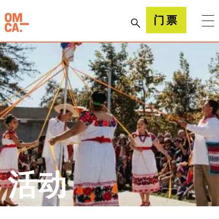
跳
到
加州奥克兰博物馆(OMCA)
门票
内
容
活动