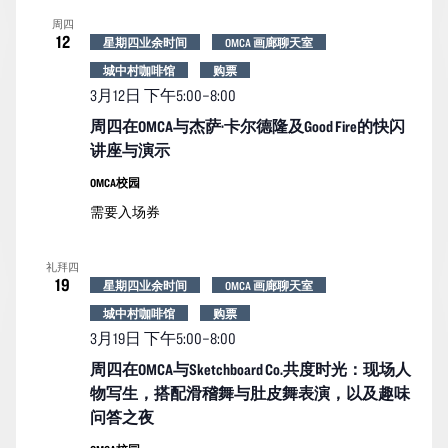
周四
12
星期四业余时间
OMCA 画廊聊天室
城中村咖啡馆
购票
3月12日 下午5:00
–
8:00
周四在OMCA与杰萨·卡尔德隆及Good Fire的快闪
讲座与演示
OMCA校园
需要入场券
礼拜四
19
星期四业余时间
OMCA 画廊聊天室
城中村咖啡馆
购票
3月19日 下午5:00
–
8:00
周四在OMCA与Sketchboard Co.共度时光：现场人
物写生，搭配滑稽舞与肚皮舞表演，以及趣味
问答之夜