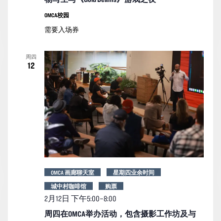
OMCA校园
需要入场券
周四
12
OMCA 画廊聊天室
星期四业余时间
城中村咖啡馆
购票
2月12日 下午5:00
–
8:00
周四在OMCA举办活动，包含摄影工作坊及与