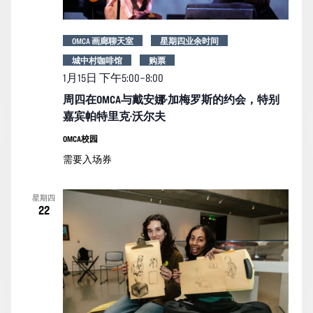
OMCA 画廊聊天室
星期四业余时间
城中村咖啡馆
购票
1月15日 下午5:00
–
8:00
周四在OMCA与戴安娜·加梅罗斯的约会，特别
嘉宾帕特里克·沃尔夫
OMCA校园
需要入场券
星期四
22