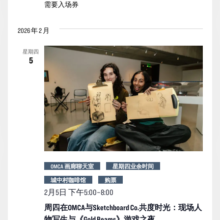
需要入场券
2026 年 2 月
星期四
5
OMCA 画廊聊天室
星期四业余时间
城中村咖啡馆
购票
2月5日 下午5:00
–
8:00
周四在OMCA与Sketchboard Co.共度时光：现场人
物写生与《Gold Beams》游戏之夜