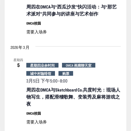
周四在OMCA与“西瓜沙发”快闪活动：与“那艺
术派对”共同参与的讲座与艺术创作
OMCA校园
需要入场券
2026 年 3 月
星期四
5
星期四业余时间
OMCA 画廊聊天室
城中村咖啡馆
购票
3月5日 下午5:00
–
8:00
周四在OMCA与Sketchboard Co.共度时光：现场人
物写生，搭配滑稽歌舞、变装秀及麻将游戏之
夜
OMCA校园
需要入场券