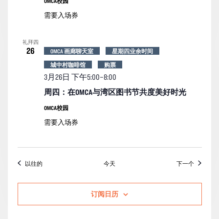
OMCA校园
需要入场券
礼拜四
26
OMCA 画廊聊天室
星期四业余时间
城中村咖啡馆
购票
3月26日 下午5:00
–
8:00
周四：在OMCA与湾区图书节共度美好时光
OMCA校园
需要入场券
活动
活动
以往的
今天
下一个
订阅日历