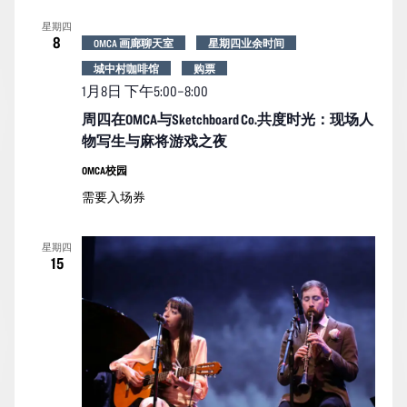
索
图
日
星期四
期。
和
导
8
OMCA 画廊聊天室
星期四业余时间
视
航
城中村咖啡馆
购票
图
1月8日 下午5:00
–
8:00
导
周四在OMCA与Sketchboard Co.共度时光：现场人
航
物写生与麻将游戏之夜
OMCA校园
需要入场券
星期四
15