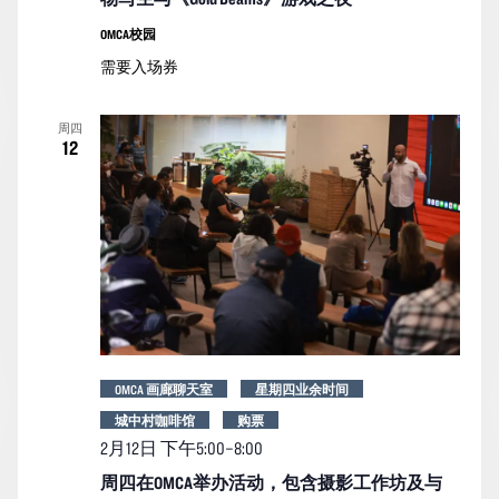
OMCA校园
需要入场券
周四
12
OMCA 画廊聊天室
星期四业余时间
城中村咖啡馆
购票
2月12日 下午5:00
–
8:00
周四在OMCA举办活动，包含摄影工作坊及与