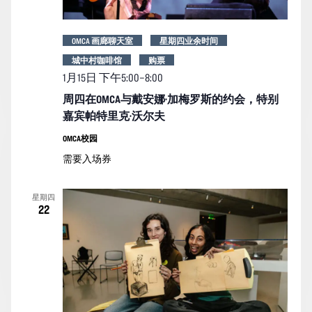
OMCA 画廊聊天室
星期四业余时间
城中村咖啡馆
购票
1月15日 下午5:00
–
8:00
周四在OMCA与戴安娜·加梅罗斯的约会，特别
嘉宾帕特里克·沃尔夫
OMCA校园
需要入场券
星期四
22