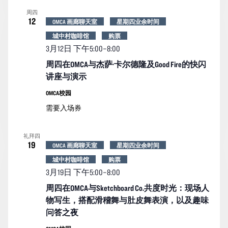
周四
12
OMCA 画廊聊天室
星期四业余时间
城中村咖啡馆
购票
3月12日 下午5:00
–
8:00
周四在OMCA与杰萨·卡尔德隆及Good Fire的快闪
讲座与演示
OMCA校园
需要入场券
礼拜四
19
OMCA 画廊聊天室
星期四业余时间
城中村咖啡馆
购票
3月19日 下午5:00
–
8:00
周四在OMCA与Sketchboard Co.共度时光：现场人
物写生，搭配滑稽舞与肚皮舞表演，以及趣味
问答之夜