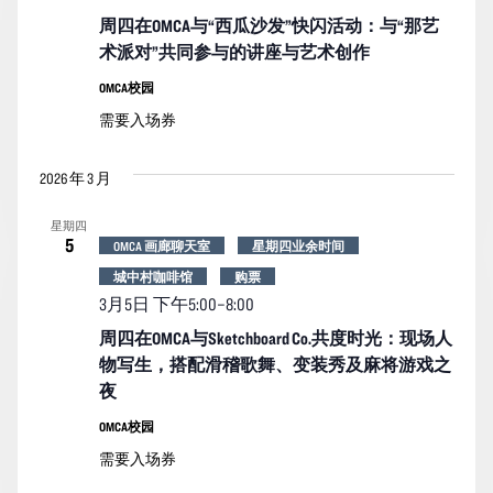
周四在OMCA与“西瓜沙发”快闪活动：与“那艺
术派对”共同参与的讲座与艺术创作
OMCA校园
需要入场券
2026 年 3 月
星期四
5
OMCA 画廊聊天室
星期四业余时间
城中村咖啡馆
购票
3月5日 下午5:00
–
8:00
周四在OMCA与Sketchboard Co.共度时光：现场人
物写生，搭配滑稽歌舞、变装秀及麻将游戏之
夜
OMCA校园
需要入场券