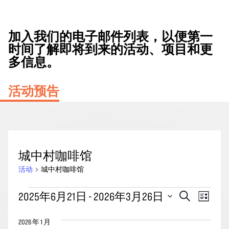
加入我们的电子邮件列表，以便第一
时间了解即将到来的活动、项目和更
多信息。
活动预告
城中村咖啡馆
活动
城中村咖啡馆
活
活
事
2025年6月21日
 - 
2026年3月26日
搜
列
动
动
索
件
表
选
搜
视
2026 年 1 月
择