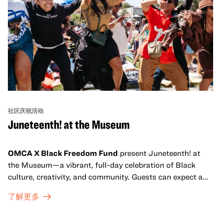
社区庆祝活动
Juneteenth! at the Museum
OMCA X Black Freedom Fund
present Juneteenth! at
the Museum—a vibrant, full-day celebration of Black
culture, creativity, and community. Guests can expect a
dynamic campus filled with live performances and DJ
了解更多
sets from boundary-pushing artists, delicious offerings
from standout Bay Area Black chefs and food vendors,