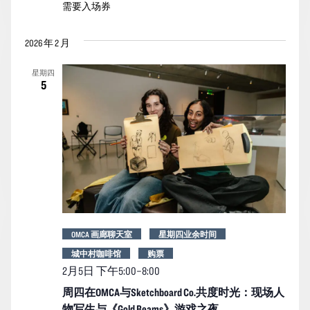
需要入场券
2026 年 2 月
星期四
5
OMCA 画廊聊天室
星期四业余时间
城中村咖啡馆
购票
2月5日 下午5:00
–
8:00
周四在OMCA与Sketchboard Co.共度时光：现场人
物写生与《Gold Beams》游戏之夜