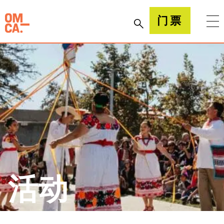
跳
到
加州奥克兰博物馆(OMCA)
门票
内
容
活动