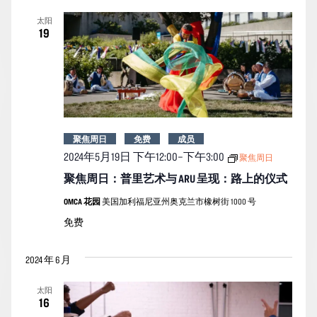
索
图
日
太阳
期。
和
导
19
视
航
图
导
航
聚焦周日
免费
成员
2024年5月19日 下午12:00
–
下午3:00
聚焦周日
聚焦周日：普里艺术与 ARU 呈现：路上的仪式
OMCA 花园
美国加利福尼亚州奥克兰市橡树街 1000 号
免费
2024 年 6 月
太阳
16