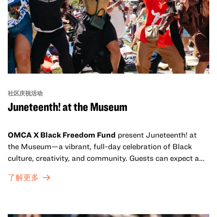
社区庆祝活动
Juneteenth! at the Museum
OMCA X Black Freedom Fund
present Juneteenth! at
the Museum—a vibrant, full-day celebration of Black
culture, creativity, and community. Guests can expect a
dynamic campus filled with live performances and DJ
了解更多
sets from boundary-pushing artists, delicious offerings
from standout Bay Area Black chefs and food vendors,
and hands-on activities that invite visitors of all ages to
move, make, and connect in celebration of Black culture.