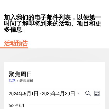
加入我们的电子邮件列表，以便第一
时间了解即将到来的活动、项目和更
多信息。
活动预告
聚焦周日
活动
聚焦周日
活
活
事
2024年5月1日
 - 
2025年4月20日
搜
列
动
动
索
件
表
选
搜
视
2024 年 5 月
择