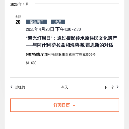
2025 年 4 月
太阳
20
聚焦周日
成员
2025年4月20日 下午1:00
–
2:30
“聚光灯周日”：通过摄影传承原住民文化遗产
——与阿什利·萨拉兹和海莉·戴·雷恩斯的对话
OMCA报告厅
加利福尼亚州奥克兰市奥克1000号
$1 - $30
活动
活动
以往的
今天
下一个
订阅日历