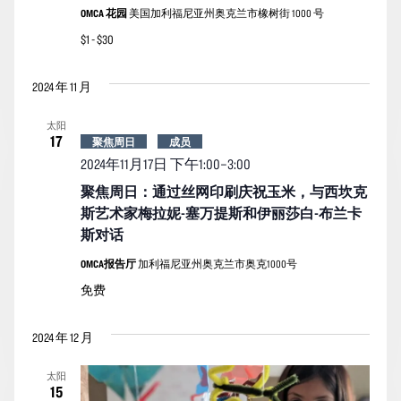
OMCA 花园
美国加利福尼亚州奥克兰市橡树街 1000 号
$1 - $30
2024 年 11 月
太阳
17
聚焦周日
成员
2024年11月17日 下午1:00
–
3:00
聚焦周日：通过丝网印刷庆祝玉米，与西坎克
斯艺术家梅拉妮-塞万提斯和伊丽莎白-布兰卡
斯对话
OMCA报告厅
加利福尼亚州奥克兰市奥克1000号
免费
2024 年 12 月
太阳
15