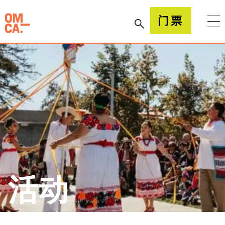
跳
到
加州奥克兰博物馆(OMCA)
门票
内
容
活动