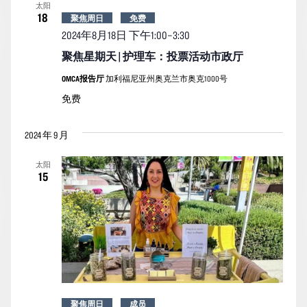
太阳
18
聚焦周日
免费
2024年8月18日 下午1:00
–
3:30
聚焦星期天 | 护理车：投票活动市政厅
OMCA报告厅
加利福尼亚州奥克兰市奥克1000号
免费
2024 年 9 月
太阳
15
聚焦周日
成员