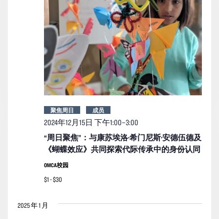
聚焦周日
成员
2024年12月15日 下午1:00
–
3:00
“周日聚焦”：与康苏埃洛·希门尼斯·安德伍德及
《蝴蝶效应》共同探索代际传承中的身份认同
OMCA校园
$1 - $30
2025 年 1 月