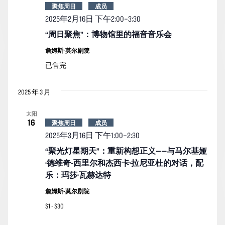
聚焦周日
成员
2025年2月16日 下午2:00
–
3:30
“周日聚焦”：博物馆里的福音音乐会
詹姆斯-莫尔剧院
已售完
2025 年 3 月
太阳
16
聚焦周日
成员
2025年3月16日 下午1:00
–
2:30
“聚光灯星期天”：重新构想正义——与马尔基娅
·德维奇-西里尔和杰西卡·拉尼亚杜的对话，配
乐：玛莎·瓦赫达特
詹姆斯-莫尔剧院
$1 - $30