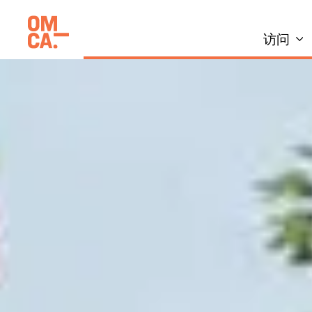
跳
加州奥克兰博物馆(OMCA)
到
访问
内
容