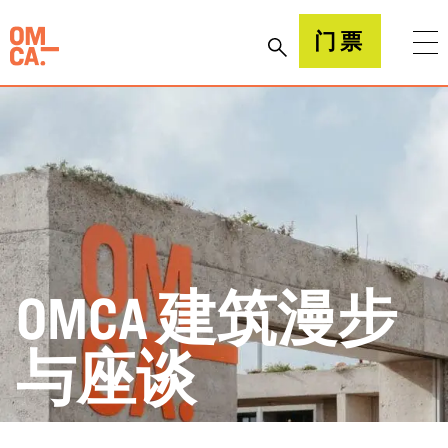
跳
到
加州奥克兰博物馆(OMCA)
门票
内
容
OMCA 建筑漫步
与座谈