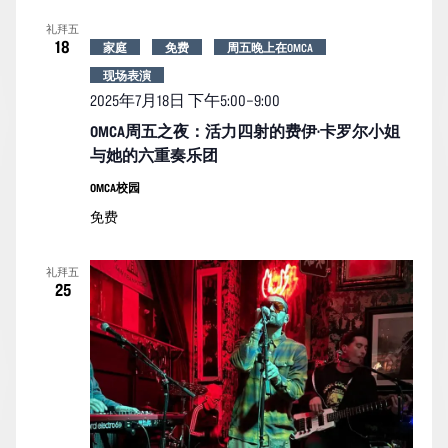
索
图
日
礼拜五
期。
和
导
18
家庭
免费
周五晚上在OMCA
视
航
现场表演
图
2025年7月18日 下午5:00
–
9:00
导
OMCA周五之夜：活力四射的费伊·卡罗尔小姐
航
与她的六重奏乐团
OMCA校园
免费
礼拜五
25