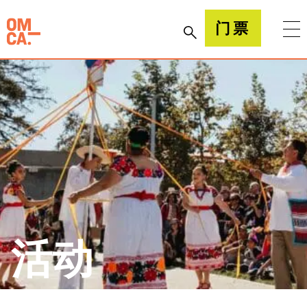
跳
到
加州奥克兰博物馆(OMCA)
门票
内
容
活动