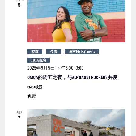
5
家庭
免费
周五晚上在OMCA
现场表演
2025年9月5日 下午5:00
–
9:00
OMCA的周五之夜，与ALPHABET ROCKERS共度
OMCA校园
免费
太阳
7