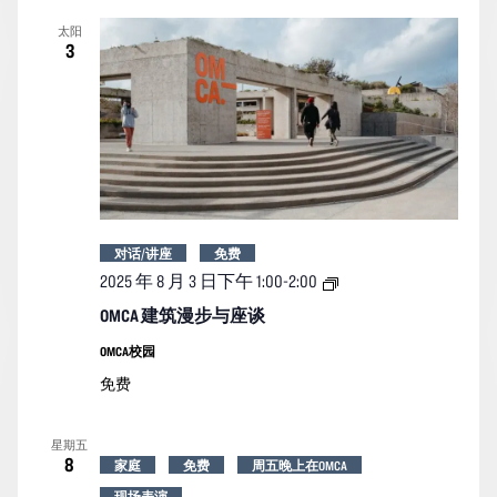
太阳
3
对话/讲座
免费
OMCA
2025 年 8 月 3 日下午 1:00
-
2:00
建
筑
OMCA 建筑漫步与座谈
漫
步
OMCA校园
与
免费
座
谈
星期五
8
家庭
免费
周五晚上在OMCA
现场表演