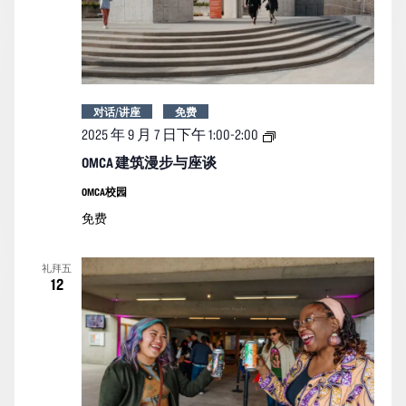
对话/讲座
免费
OMCA
2025 年 9 月 7 日下午 1:00
-
2:00
建
筑
OMCA 建筑漫步与座谈
漫
步
OMCA校园
与
免费
座
谈
礼拜五
12