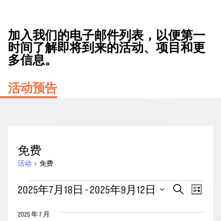
加入我们的电子邮件列表，以便第一
时间了解即将到来的活动、项目和更
多信息。
活动预告
免费
活动
免费
活
活
事
2025年7月18日
 - 
2025年9月12日
搜
列
动
动
索
件
表
选
搜
视
2025 年 7 月
择