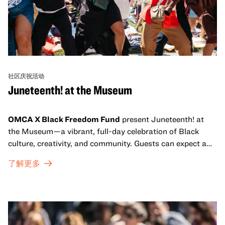
社区庆祝活动
Juneteenth! at the Museum
OMCA X Black Freedom Fund
present Juneteenth! at
the Museum—a vibrant, full-day celebration of Black
culture, creativity, and community. Guests can expect a
dynamic campus filled with live performances and DJ
了解更多
sets from boundary-pushing artists, delicious offerings
from standout Bay Area Black chefs and food vendors,
and hands-on activities that invite visitors of all ages to
move, make, and connect in celebration of Black culture.