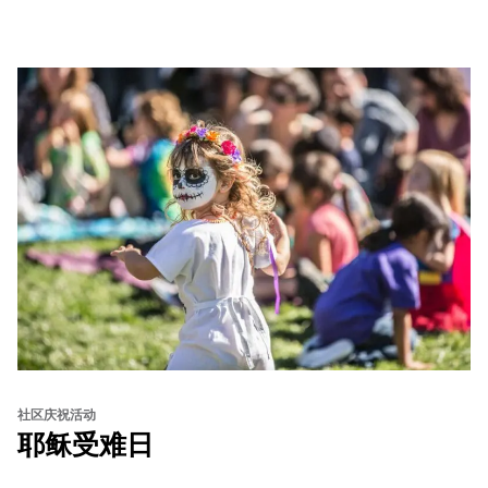
from standout Bay Area Black chefs and food vendors,
and hands-on activities that invite visitors of all ages to
move, make, and connect in celebration of Black culture.
社区庆祝活动
耶稣受难日