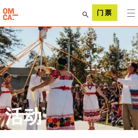
跳
到
加州奥克兰博物馆(OMCA)
门票
内
容
活动