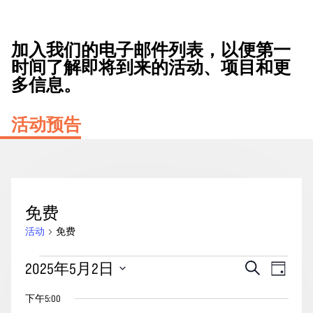
加入我们的电子邮件列表，以便第一
时间了解即将到来的活动、项目和更
多信息。
活动预告
免费
活动
免费
2025
活
事
2025年5月2日
搜
天
年
动
索
件
选
5
下午5:00
搜
视
择