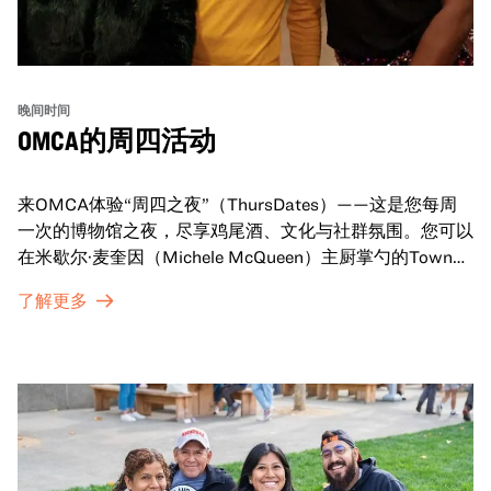
晚间时间
OMCA的周四活动
来OMCA体验“周四之夜”（ThursDates）——这是您每周
一次的博物馆之夜，尽享鸡尾酒、文化与社群氛围。您可以
在米歇尔·麦奎因（Michele McQueen）主厨掌勺的Town
Fare Cafe与朋友畅聊，在音乐声中品尝饮品和小食；或者
了解更多
探索那些在夜幕下焕发活力的展厅，那里将呈现快闪表演、
主题对谈、现场绘画等丰富活动——仅限成人参与！