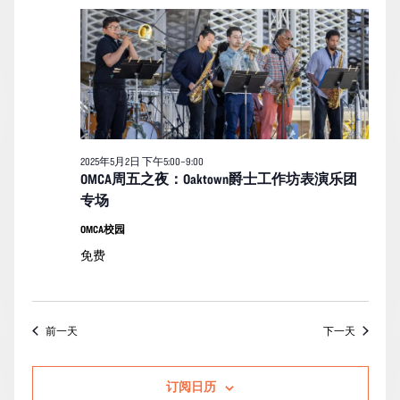
月
索
图
日
2
期。
和
导
日
视
航
的
图
活
导
动
航
2025年5月2日 下午5:00
–
9:00
OMCA周五之夜：Oaktown爵士工作坊表演乐团
专场
OMCA校园
免费
前一天
下一天
订阅日历