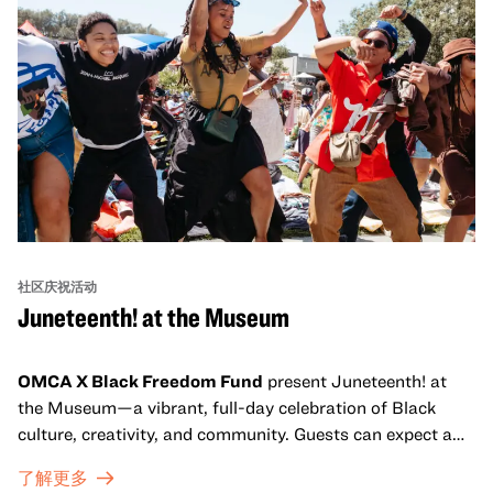
社区庆祝活动
Juneteenth! at the Museum
OMCA X Black Freedom Fund
present Juneteenth! at
the Museum—a vibrant, full-day celebration of Black
culture, creativity, and community. Guests can expect a
dynamic campus filled with live performances and DJ
了解更多
sets from boundary-pushing artists, delicious offerings