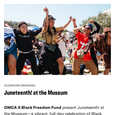
un espacio para que nuestras comunidades AAPI se
reúnan y se eleven mutuamente con círculos de curación
tanto presenciales como virtuales.
CELEBRACIÓN COMUNITARIA
Juneteenth! at the Museum
OMCA X Black Freedom Fund
present Juneteenth! at
the Museum—a vibrant, full-day celebration of Black