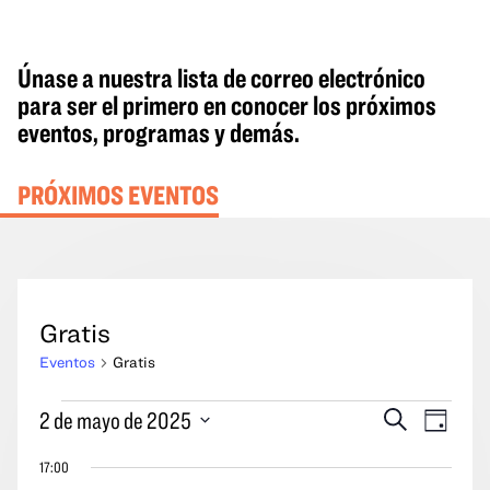
Únase a nuestra lista de correo electrónico
para ser el primero en conocer los próximos
eventos, programas y demás.
PRÓXIMOS EVENTOS
Gratis
Eventos
Gratis
Eventos
Eventos
Naveg
2 de mayo de 2025
Buscar
Día
del
en
Búsqueda
por
Seleccione
2
17:00
y
las
la