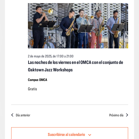
de
vistas
vistas
fecha.
mayo
Navegació
de
de
los
2025
event
2 de mayo de 2025, de 17:00
a
21:00
Las noches de los viernes en el OMCA con el conjunto de
Oaktown Jazz Workshops
Campus OMCA
Gratis
Día anterior
Próximo día
Suscribirse al calendario