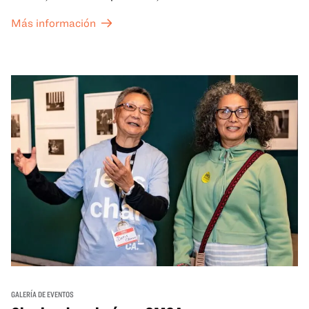
the Grid (OTG) y acceso nocturno a nuestras galerías y
Más información
exposiciones especiales, con una
entrada al Museo
.
GALERÍA DE EVENTOS