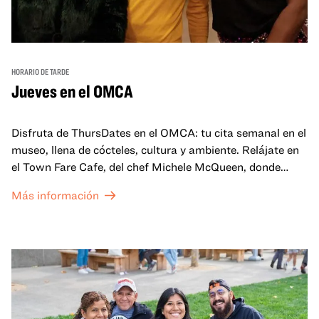
HORARIO DE TARDE
Jueves en el OMCA
Disfruta de ThursDates en el OMCA: tu cita semanal en el
museo, llena de cócteles, cultura y ambiente. Relájate en
el Town Fare Cafe, del chef Michele McQueen, donde
podrás disfrutar de bebidas y aperitivos con música de
Más información
fondo, o explora las galerías, que cobran vida por la noche
con una mezcla de actuaciones improvisadas, charlas,
sesiones de dibujo en directo y mucho más... ¡solo para
adultos!