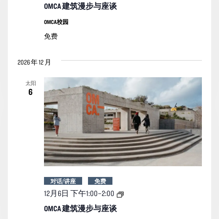
筑
OMCA 建筑漫步与座谈
漫
步
OMCA校园
与
免费
座
谈
2026 年 12 月
太阳
6
对话/讲座
免费
OMCA
12月6日 下午1:00
–
2:00
建
筑
OMCA 建筑漫步与座谈
漫