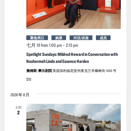
聚焦周日
购票
对话/讲座
成员
七月 19 from 1:00 pm
–
2:15 pm
Spotlight Sundays: Mildred Howard in Conversation with
Nashormeh Lindo and Essence Harden
詹姆斯-摩尔剧院
美国加利福尼亚州奥克兰市橡树街 1000 号
$10
2026 年 8 月
太阳
2