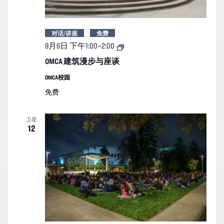
对话/讲座
免费
OMCA
9月6日 下午1:00
–
2:00
建
筑
OMCA 建筑漫步与座谈
漫
步
OMCA校园
与
免费
座
谈
卫星
12