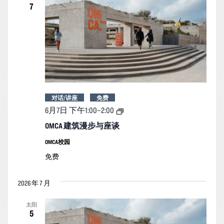
7
对话/讲座
免费
OMCA
6月7日 下午1:00
–
2:00
建
筑
OMCA 建筑漫步与座谈
漫
步
OMCA校园
与
免费
座
谈
2026 年 7 月
太阳
5