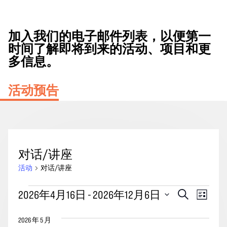
加入我们的电子邮件列表，以便第一
时间了解即将到来的活动、项目和更
多信息。
活动预告
对话/讲座
活动
对话/讲座
活
活
事
2026年4月16日
 - 
2026年12月6日
搜
列
动
动
索
件
表
选
搜
视
2026 年 5 月
择