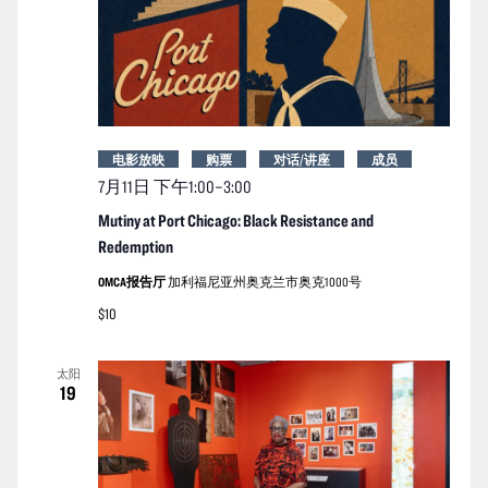
电影放映
购票
对话/讲座
成员
7月11日 下午1:00
–
3:00
Mutiny at Port Chicago: Black Resistance and
Redemption
OMCA报告厅
加利福尼亚州奥克兰市奥克1000号
$10
太阳
19