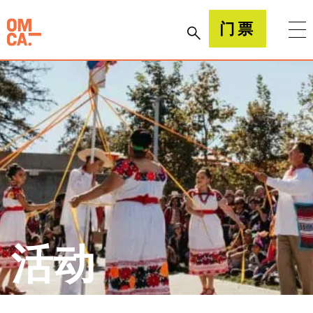
跳
到
加州奥克兰博物馆(OMCA)
门票
内
容
活动