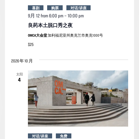
喜剧
购票
对话/讲座
9月 12 from 6:00 pm
–
10:00 pm
良药本土脱口秀之夜
OMCA大会堂
加利福尼亚州奥克兰市奥克1000号
$25
2026 年 10 月
太阳
4
对话/讲座
免费