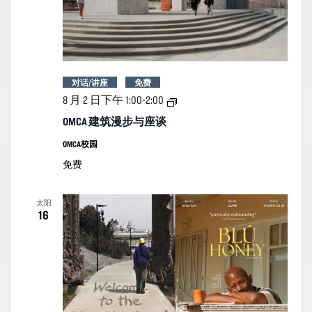
对话/讲座
免费
OMCA
8 月 2 日下午 1:00
-
2:00
建
筑
OMCA 建筑漫步与座谈
漫
步
OMCA校园
与
免费
座
谈
太阳
16