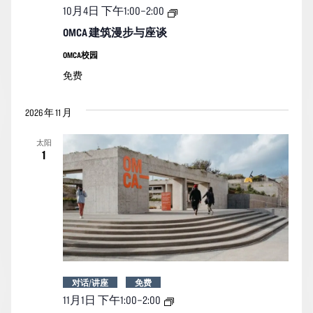
OMCA
10月4日 下午1:00
–
2:00
建
筑
OMCA 建筑漫步与座谈
漫
步
OMCA校园
与
免费
座
谈
2026 年 11 月
太阳
1
对话/讲座
免费
OMCA
11月1日 下午1:00
–
2:00
建