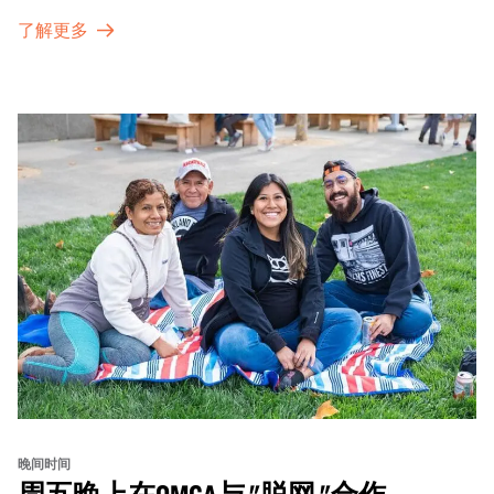
Fare Cafe与朋友畅聊，在音乐声中品尝饮品和小食；或者
了解更多
探索那些在夜幕下焕发活力的展厅，那里将呈现快闪表演、
主题对谈、现场绘画等丰富活动——仅限成人参与！
晚间时间
周五晚上在OMCA与 "脱网 "合作