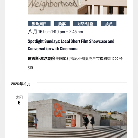
聚焦周日
购票
对话/讲座
成员
八月 16 from 1:00 pm
–
2:45 pm
Spotlight Sundays: Local Short Film Showcase and
Conversation with Cinemama
詹姆斯-摩尔剧院
美国加利福尼亚州奥克兰市橡树街 1000 号
$10
2026 年 9 月
太阳
6