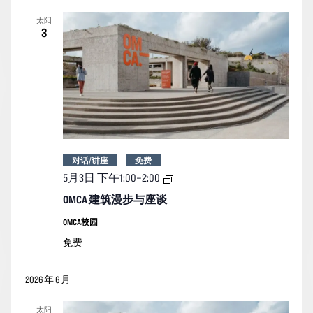
索
图
日
太阳
期。
和
导
3
视
航
图
导
航
对话/讲座
免费
OMCA
5月3日 下午1:00
–
2:00
建
筑
OMCA 建筑漫步与座谈
漫
步
OMCA校园
与
免费
座
谈
2026 年 6 月
太阳