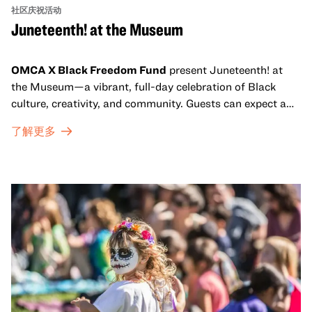
社区庆祝活动
Juneteenth! at the Museum
OMCA X Black Freedom Fund
present Juneteenth! at
the Museum—a vibrant, full-day celebration of Black
culture, creativity, and community. Guests can expect a
dynamic campus filled with live performances and DJ
了解更多
sets from boundary-pushing artists, delicious offerings
from standout Bay Area Black chefs and food vendors,
and hands-on activities that invite visitors of all ages to
move, make, and connect in celebration of Black culture.