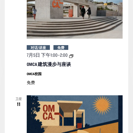
对话/讲座
免费
OMCA
7月5日 下午1:00
–
2:00
建
筑
OMCA 建筑漫步与座谈
漫
步
OMCA校园
与
免费
座
谈
卫星
11