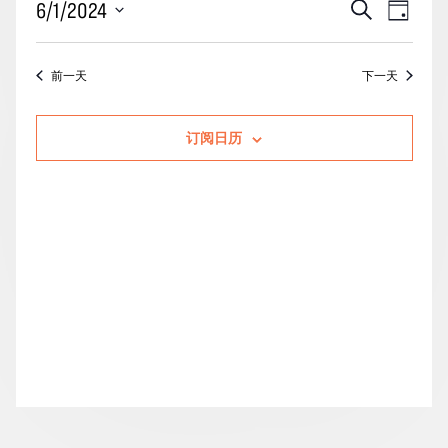
活
事
6/1/2024
搜
月
天
动
索
件
1
选
搜
视
择
日
前一天
下一天
索
图
日
的
期。
和
导
活
订阅日历
视
航
动
图
导
航