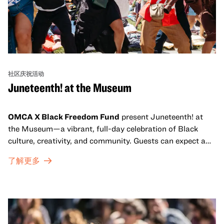
社区庆祝活动
Juneteenth! at the Museum
OMCA X Black Freedom Fund
present Juneteenth! at
the Museum—a vibrant, full-day celebration of Black
culture, creativity, and community. Guests can expect a
dynamic campus filled with live performances and DJ
了解更多
sets from boundary-pushing artists, delicious offerings
from standout Bay Area Black chefs and food vendors,
and hands-on activities that invite visitors of all ages to
move, make, and connect in celebration of Black culture.