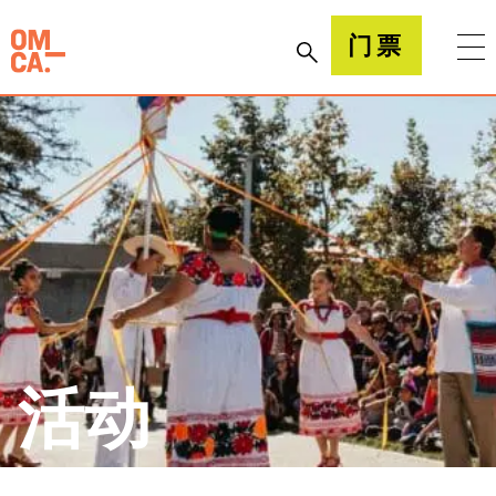
跳
到
加州奥克兰博物馆(OMCA)
门票
内
容
活动