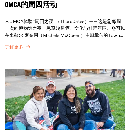
OMCA的周四活动
来OMCA体验“周四之夜”（ThursDates）——这是您每周
一次的博物馆之夜，尽享鸡尾酒、文化与社群氛围。您可以
在米歇尔·麦奎因（Michele McQueen）主厨掌勺的Town
Fare Cafe与朋友畅聊，在音乐声中品尝饮品和小食；或者
了解更多
探索那些在夜幕下焕发活力的展厅，那里将呈现快闪表演、
主题对谈、现场绘画等丰富活动——仅限成人参与！