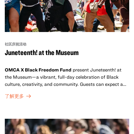
社区庆祝活动
Juneteenth! at the Museum
OMCA X Black Freedom Fund
present Juneteenth! at
the Museum—a vibrant, full-day celebration of Black
culture, creativity, and community. Guests can expect a
dynamic campus filled with live performances and DJ
了解更多
sets from boundary-pushing artists, delicious offerings
from standout Bay Area Black chefs and food vendors,
and hands-on activities that invite visitors of all ages to
move, make, and connect in celebration of Black culture.