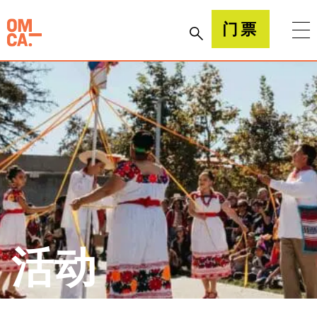
跳
到
加州奥克兰博物馆(OMCA)
门票
内
容
活动