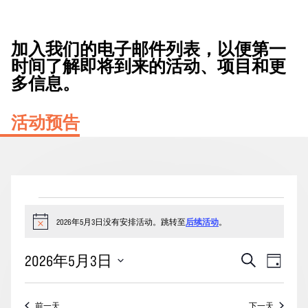
加入我们的电子邮件列表，以便第一
时间了解即将到来的活动、项目和更
多信息。
活动预告
2026
年
2026年5月3日没有安排活动。跳转至
后续活动
。
通
知
5
活
事
2026年5月3日
搜
月
天
动
索
件
3
选
搜
视
择
日
前一天
下一天