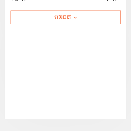
索
图
日
的
期。
和
导
活
订阅日历
视
航
动
图
导
航