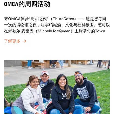
OMCA的周四活动
来OMCA体验“周四之夜”（ThursDates）——这是您每周
一次的博物馆之夜，尽享鸡尾酒、文化与社群氛围。您可以
在米歇尔·麦奎因（Michele McQueen）主厨掌勺的Town
Fare Cafe与朋友畅聊，在音乐声中品尝饮品和小食；或者
了解更多
探索那些在夜幕下焕发活力的展厅，那里将呈现快闪表演、
主题对谈、现场绘画等丰富活动——仅限成人参与！