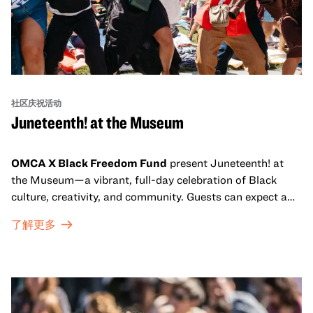
社区庆祝活动
Juneteenth! at the Museum
OMCA X Black Freedom Fund
present Juneteenth! at
the Museum—a vibrant, full-day celebration of Black
culture, creativity, and community. Guests can expect a
dynamic campus filled with live performances and DJ
了解更多
sets from boundary-pushing artists, delicious offerings
from standout Bay Area Black chefs and food vendors,
and hands-on activities that invite visitors of all ages to
move, make, and connect in celebration of Black culture.