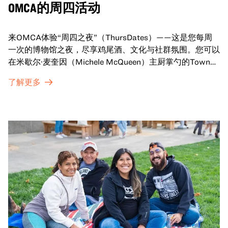
OMCA的周四活动
来OMCA体验“周四之夜”（ThursDates）——这是您每周
一次的博物馆之夜，尽享鸡尾酒、文化与社群氛围。您可以
在米歇尔·麦奎因（Michele McQueen）主厨掌勺的Town
Fare Cafe与朋友畅聊，在音乐声中品尝饮品和小食；或者
了解更多
探索那些在夜幕下焕发活力的展厅，那里将呈现快闪表演、
主题对谈、现场绘画等丰富活动——仅限成人参与！