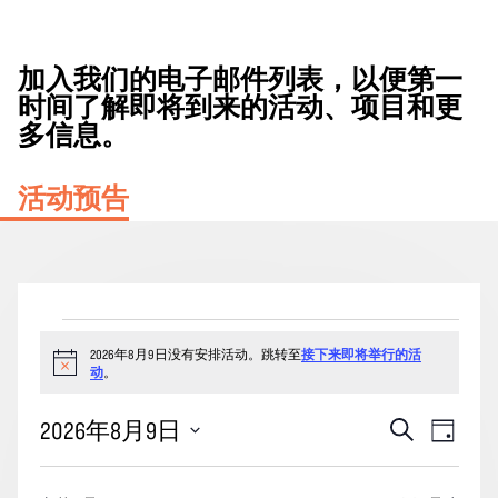
加入我们的电子邮件列表，以便第一
时间了解即将到来的活动、项目和更
多信息。
活动预告
2026
2026年8月9日没有安排活动。跳转至
接下来即将举行的活
年
通
动
。
8
知
月
活
事
2026年8月9日
搜
天
9
动
索
件
选
日
搜
视
择