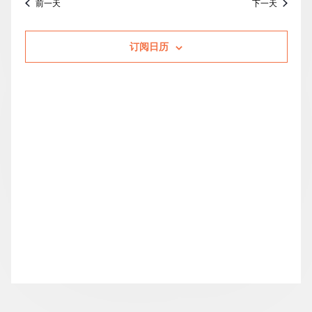
前一天
下一天
的
索
图
日
期。
活
和
导
订阅日历
动
视
航
图
导
航