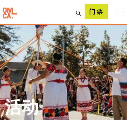
跳
到
加州奥克兰博物馆(OMCA)
门票
内
容
活动