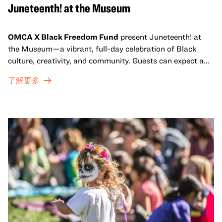
Juneteenth! at the Museum
OMCA X Black Freedom Fund
present Juneteenth! at
the Museum—a vibrant, full-day celebration of Black
culture, creativity, and community. Guests can expect a
dynamic campus filled with live performances and DJ
了解更多
sets from boundary-pushing artists, delicious offerings
from standout Bay Area Black chefs and food vendors,
and hands-on activities that invite visitors of all ages to
move, make, and connect in celebration of Black culture.