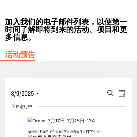
加入我们的电子邮件列表，以便第一
时间了解即将到来的活动、项目和更
多信息。
活动预告
2025
活
事
8/9/2025
搜
天
年
动
索
件
选
8
正在进行中
搜
视
择
月
索
图
日
9
期。
和
导
2025年8月8日上午11:00
至2025年8月10日下午5:00
日
视
航