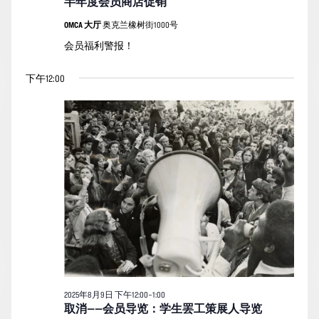
半年度会员商店促销
的
图
OMCA 大厅
奥克兰橡树街1000号
活
导
会员福利警报！
动
航
下午12:00
2025年8月9日 下午12:00
–
1:00
取消——会员导览：学生罢工策展人导览