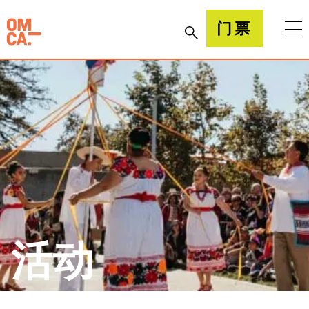
跳
到
加州奥克兰博物馆(OMCA)
门票
内
容
活动