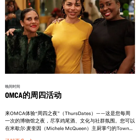
晚间时间
OMCA的周四活动
来OMCA体验“周四之夜”（ThursDates）——这是您每周
一次的博物馆之夜，尽享鸡尾酒、文化与社群氛围。您可以
在米歇尔·麦奎因（Michele McQueen）主厨掌勺的Town
Fare Cafe与朋友畅聊，在音乐声中品尝饮品和小食；或者