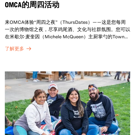
OMCA的周四活动
来OMCA体验“周四之夜”（ThursDates）——这是您每周
一次的博物馆之夜，尽享鸡尾酒、文化与社群氛围。您可以
在米歇尔·麦奎因（Michele McQueen）主厨掌勺的Town
Fare Cafe与朋友畅聊，在音乐声中品尝饮品和小食；或者
了解更多
探索那些在夜幕下焕发活力的展厅，那里将呈现快闪表演、
主题对谈、现场绘画等丰富活动——仅限成人参与！