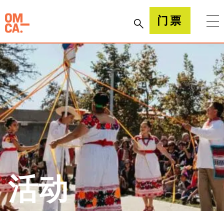
跳
到
加州奥克兰博物馆(OMCA)
门票
内
容
活动