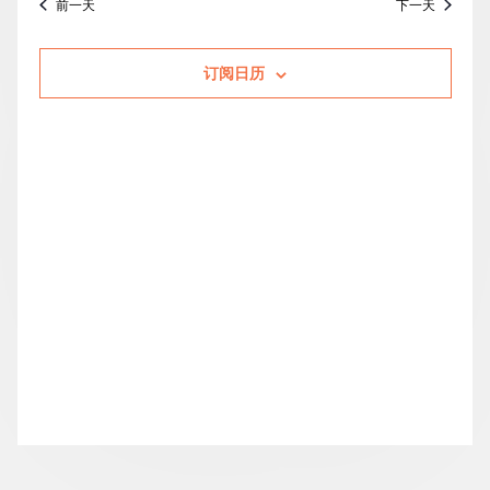
前一天
下一天
的
索
图
日
期。
活
和
导
订阅日历
动
视
航
图
导
航