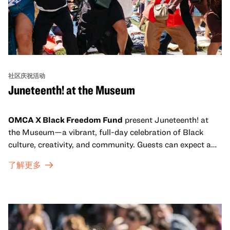
社区庆祝活动
Juneteenth! at the Museum
OMCA X Black Freedom Fund
present Juneteenth! at
the Museum—a vibrant, full-day celebration of Black
culture, creativity, and community. Guests can expect a
dynamic campus filled with live performances and DJ
了解更多
sets from boundary-pushing artists, delicious offerings
from standout Bay Area Black chefs and food vendors,
and hands-on activities that invite visitors of all ages to
move, make, and connect in celebration of Black culture.