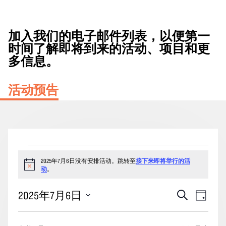
加入我们的电子邮件列表，以便第一
时间了解即将到来的活动、项目和更
多信息。
活动预告
2025
2025年7月6日没有安排活动。跳转至
接下来即将举行的活
年
通
动
。
7
知
月
活
事
2025年7月6日
搜
天
6
动
索
件
选
日
搜
视
择