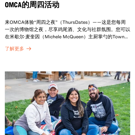
OMCA的周四活动
来OMCA体验“周四之夜”（ThursDates）——这是您每周
一次的博物馆之夜，尽享鸡尾酒、文化与社群氛围。您可以
在米歇尔·麦奎因（Michele McQueen）主厨掌勺的Town
Fare Cafe与朋友畅聊，在音乐声中品尝饮品和小食；或者
了解更多
探索那些在夜幕下焕发活力的展厅，那里将呈现快闪表演、
主题对谈、现场绘画等丰富活动——仅限成人参与！