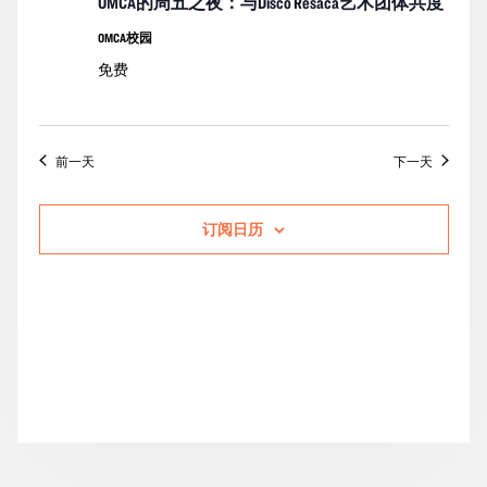
OMCA的周五之夜：与Disco Resaca艺术团体共度
的
图
OMCA校园
活
导
免费
动
航
前一天
下一天
订阅日历