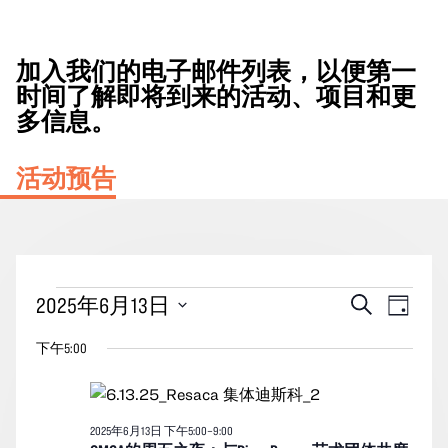
加入我们的电子邮件列表，以便第一
时间了解即将到来的活动、项目和更
多信息。
活动预告
2025
活
事
2025年6月13日
搜
天
年
动
索
件
选
6
下午5:00
搜
视
择
月
索
图
日
13
期。
和
导
2025年6月13日 下午5:00
–
9:00
日
视
航