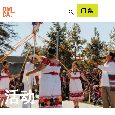
跳
到
加州奥克兰博物馆(OMCA)
门票
内
容
活动