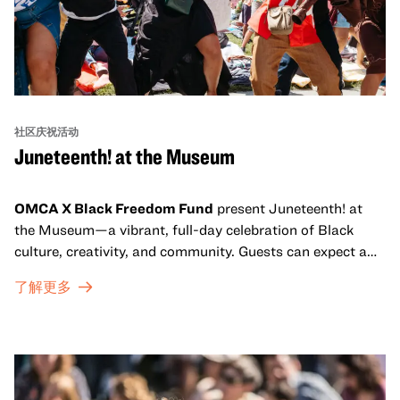
社区庆祝活动
Juneteenth! at the Museum
OMCA X Black Freedom Fund
present Juneteenth! at
the Museum—a vibrant, full-day celebration of Black
culture, creativity, and community. Guests can expect a
dynamic campus filled with live performances and DJ
了解更多
sets from boundary-pushing artists, delicious offerings
from standout Bay Area Black chefs and food vendors,
and hands-on activities that invite visitors of all ages to
move, make, and connect in celebration of Black culture.