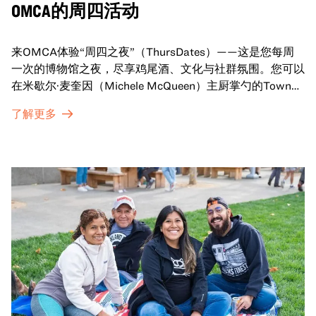
OMCA的周四活动
来OMCA体验“周四之夜”（ThursDates）——这是您每周
一次的博物馆之夜，尽享鸡尾酒、文化与社群氛围。您可以
在米歇尔·麦奎因（Michele McQueen）主厨掌勺的Town
Fare Cafe与朋友畅聊，在音乐声中品尝饮品和小食；或者
了解更多
探索那些在夜幕下焕发活力的展厅，那里将呈现快闪表演、
主题对谈、现场绘画等丰富活动——仅限成人参与！