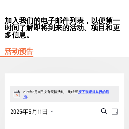
加入我们的电子邮件列表，以便第一
时间了解即将到来的活动、项目和更
多信息。
活动预告
2025
2025年5月11日没有安排活动。跳转至
接下来即将举行的活
年
通
动
。
5
知
月
活
事
2025年5月11日
搜
天
11
动
索
件
选
日
搜
视
择