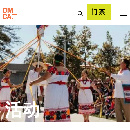
跳
到
加州奥克兰博物馆(OMCA)
门票
内
容
活动