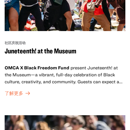
社区庆祝活动
Juneteenth! at the Museum
OMCA X Black Freedom Fund
present Juneteenth! at
the Museum—a vibrant, full-day celebration of Black
culture, creativity, and community. Guests can expect a
dynamic campus filled with live performances and DJ
了解更多
sets from boundary-pushing artists, delicious offerings
from standout Bay Area Black chefs and food vendors,
and hands-on activities that invite visitors of all ages to
move, make, and connect in celebration of Black culture.