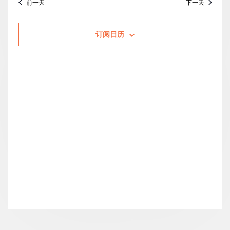
前一天
下一天
的
索
图
日
期。
活
和
导
订阅日历
动
视
航
图
导
航