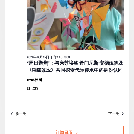
的
图
活
导
动
航
2024年12月15日 下午1:00
–
3:00
“周日聚焦”：与康苏埃洛·希门尼斯·安德伍德及
《蝴蝶效应》共同探索代际传承中的身份认同
OMCA校园
$1 - $30
前一天
下一天
订阅日历