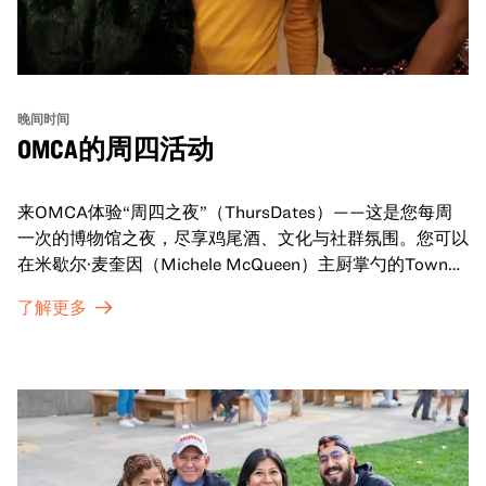
晚间时间
OMCA的周四活动
来OMCA体验“周四之夜”（ThursDates）——这是您每周
一次的博物馆之夜，尽享鸡尾酒、文化与社群氛围。您可以
在米歇尔·麦奎因（Michele McQueen）主厨掌勺的Town
Fare Cafe与朋友畅聊，在音乐声中品尝饮品和小食；或者
了解更多
探索那些在夜幕下焕发活力的展厅，那里将呈现快闪表演、
主题对谈、现场绘画等丰富活动——仅限成人参与！