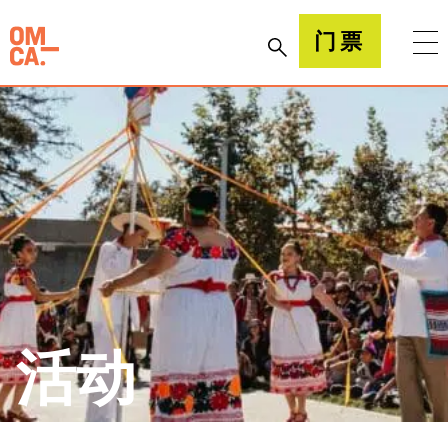
跳
到
加州奥克兰博物馆(OMCA)
门票
内
容
活动