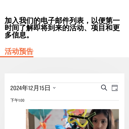
加入我们的电子邮件列表，以便第一
时间了解即将到来的活动、项目和更
多信息。
活动预告
2024
活
事
2024年12月15日
搜
天
年
动
索
件
选
12
下午1:00
搜
视
择
月
索
图
日
15
期。
和
导
日
视
航