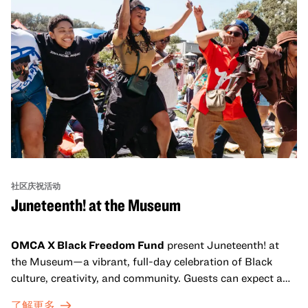
社区庆祝活动
Juneteenth! at the Museum
OMCA X Black Freedom Fund
present Juneteenth! at
the Museum—a vibrant, full-day celebration of Black
culture, creativity, and community. Guests can expect a
dynamic campus filled with live performances and DJ
了解更多