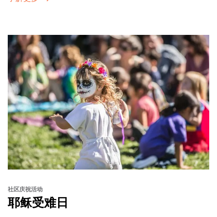
sets from boundary-pushing artists, delicious offerings
from standout Bay Area Black chefs and food vendors,
and hands-on activities that invite visitors of all ages to
move, make, and connect in celebration of Black culture.
社区庆祝活动
耶稣受难日